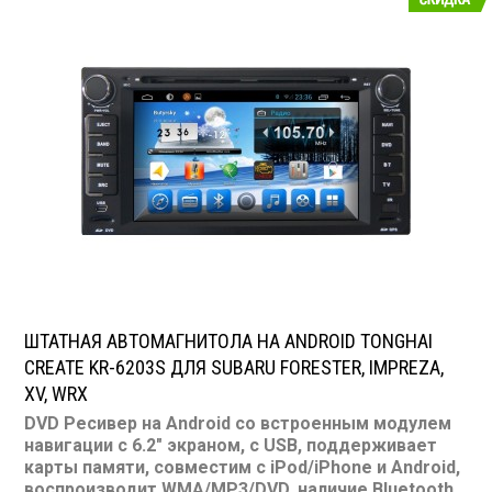
50 Вт х 4
Штатная магнитола для MAZDA:
6 NEW
ШТАТНАЯ АВТОМАГНИТОЛА НА ANDROID TONGHAI
CREATE KR-6203S ДЛЯ SUBARU FORESTER, IMPREZA,
XV, WRX
DVD Ресивер на Android со встроенным модулем
навигации с 6.2" экраном, с USB, поддерживает
карты памяти, совместим с iPod/iPhone и Android,
воспроизводит WMA/MP3/DVD, наличие Bluetooth,