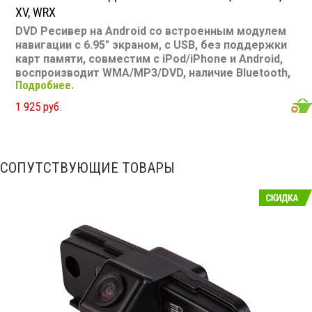
XV, WRX
DVD Ресивер на Android со встроенным модулем
навигации с 6.95" экраном, с USB, без поддержки
карт памяти, совместим с iPod/iPhone и Android,
воспроизводит WMA/MP3/DVD, наличие Bluetooth,
Подробнее.
подключение камеры заднего вида
Размер: 2 din
Подсветка: многоцветная CD/MP3: есть DVD/Video:
1 925 руб.
есть, 6.95" экран TV-тюнер: нет USB: есть SD карта:
нет AUX вход: есть Пульт: нет Bluetooth: есть Съемная
панель: нет RCA (линейные) выходы: 3 пары
Мощность 50 Вт х 4
СОПУТСТВУЮЩИЕ ТОВАРЫ