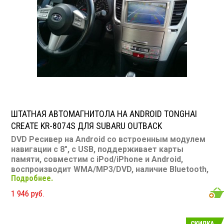
ШТАТНАЯ АВТОМАГНИТОЛА НА ANDROID TONGHAI
CREATE KR-8074S ДЛЯ SUBARU OUTBACK
DVD Ресивер на Android со встроенным модулем
навигации с 8", с USB, поддерживает карты
памяти, совместим с iPod/iPhone и Android,
воспроизводит WMA/MP3/DVD, наличие Bluetooth,
Подробнее.
подключение камеры заднего вида
Размер: 2 din
Подсветка: многоцветная CD/MP3: есть DVD/Video:
1 946 руб.
есть, 8" экран TV-тюнер: нет USB: есть SD карта: есть
AUX вход: нет Пульт: нет Bluetooth: есть Съемная
панель: нет RCA (линейные) выходы: нет Мощность