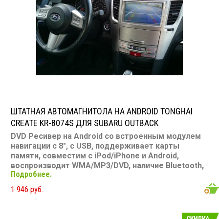
ШТАТНАЯ АВТОМАГНИТОЛА НА ANDROID TONGHAI
CREATE KR-8074S ДЛЯ SUBARU OUTBACK
DVD Ресивер на Android со встроенным модулем
навигации с 8", с USB, поддерживает карты
памяти, совместим с iPod/iPhone и Android,
воспроизводит WMA/MP3/DVD, наличие Bluetooth,
Подробнее.
подключение камеры заднего вида
Размер: 2 din
Подсветка: многоцветная CD/MP3: есть DVD/Video:
1 946 руб.
есть, 8" экран TV-тюнер: нет USB: есть SD карта: есть
AUX вход: нет Пульт: нет Bluetooth: есть Съемная
панель: нет RCA (линейные) выходы: нет Мощность