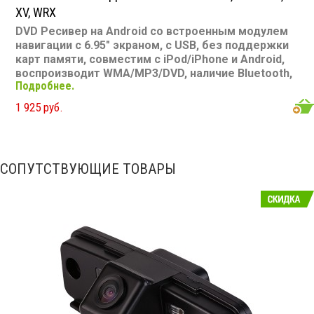
XV, WRX
DVD Ресивер на Android со встроенным модулем
навигации с 6.95" экраном, с USB, без поддержки
карт памяти, совместим с iPod/iPhone и Android,
воспроизводит WMA/MP3/DVD, наличие Bluetooth,
Подробнее.
подключение камеры заднего вида
Размер: 2 din
Подсветка: многоцветная CD/MP3: есть DVD/Video:
1 925 руб.
есть, 6.95" экран TV-тюнер: нет USB: есть SD карта:
нет AUX вход: есть Пульт: нет Bluetooth: есть Съемная
панель: нет RCA (линейные) выходы: 3 пары
Мощность 50 Вт х 4
СОПУТСТВУЮЩИЕ ТОВАРЫ