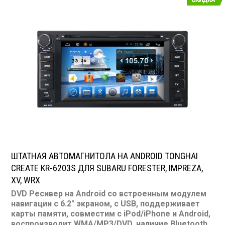
50 Вт х 4
Штатная магнитола для MAZDA:
6 NEW
ШТАТНАЯ АВТОМАГНИТОЛА НА ANDROID TONGHAI
CREATE KR-6203S ДЛЯ SUBARU FORESTER, IMPREZA,
XV, WRX
DVD Ресивер на Android со встроенным модулем
навигации с 6.2" экраном, с USB, поддерживает
карты памяти, совместим с iPod/iPhone и Android,
воспроизводит WMA/MP3/DVD, наличие Bluetooth,