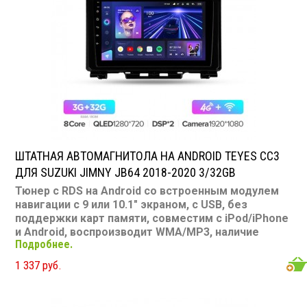
ШТАТНАЯ АВТОМАГНИТОЛА НА ANDROID TEYES CC3
ДЛЯ SUZUKI JIMNY JB64 2018-2020 3/32GB
Тюнер с RDS на Android со встроенным модулем
навигации с 9 или 10.1" экраном, с USB, без
поддержки карт памяти, совместим с iPod/iPhone
и Android, воспроизводит WMA/MP3, наличие
Подробнее.
Bluetooth, подключение камеры заднего вида,
подходит для Suzuki Jimny JB64 2018-2020
Размер:
1 337 руб.
9 или 10,1" Подсветка: многоцветная CD/MP3: нет/
есть DVD/Video: нет, 9 или 10.1" экран TV-тюнер: нет
USB: есть SD карта: нет AUX вход: есть Пульт: нет