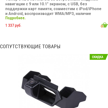
навигации с 9 или 10.1" экраном, с USB, без
поддержки карт памяти, совместим с iPod/iPhone
и Android, воспроизводит WMA/MP3, наличие
Подробнее.
Bluetooth, подключение камеры заднего вида,
подходит для Suzuki Ignis 2016-2020
Размер: 9 или
1 337 руб.
10,1" Подсветка: многоцветная CD/MP3: нет/есть
DVD/Video: нет, 9 или 10.1" экран TV-тюнер: нет USB:
есть SD карта: нет AUX вход: есть Пульт: нет Bluetooth:
есть Съемная панель: нет RCA (линейные) выходы: 3
СОПУТСТВУЮЩИЕ ТОВАРЫ
пары Мощность 50 Вт х 4