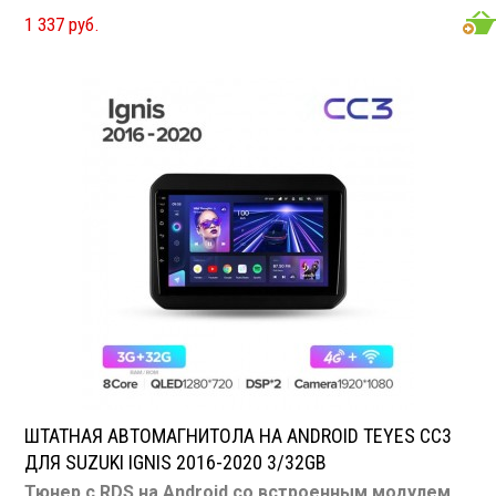
подходит для Suzuki SX4 1 2006-2014
Размер: 9 или
1 337 руб.
10,1" Подсветка: многоцветная CD/MP3: нет/есть
DVD/Video: нет, 9 или 10.1" экран TV-тюнер: нет USB:
есть SD карта: нет AUX вход: есть Пульт: нет Bluetooth:
есть Съемная панель: нет RCA (линейные) выходы: 3
пары Мощность 50 Вт х 4
ШТАТНАЯ АВТОМАГНИТОЛА НА ANDROID TEYES CC3
ДЛЯ SUZUKI IGNIS 2016-2020 3/32GB
Тюнер с RDS на Android со встроенным модулем