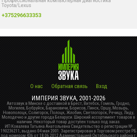
Профессиональная компьютерная диагностика
Toyota/Lexus
+375296633353
О нас
Обратная связь
Вход
ИМПЕРИЯ ЗВУКА, 2001-2026
Автозвук в Минске с доставкой в Брест, Витебск, Гомель, Гродно,
Могилев, Бобруйск, Барановичи, Борисов, Пинск, Оршу, Мозырь,
Новополоцк, Солигорск, Полоцк, Жлобин, Светлогорск, Речицу, Лиду,
Молодечно и другие города Беларуси. Широкий ассортимент товаров в
наличии. Некоторый товар доступен только под заказ.
ИП Ковалева Татьяна Анатольевна Свидетельство о регистрации №
190236211, выдано 04 мая 2001. Зарегистрирован в Торговом реестре РБ
под номером 436 от 18.06.2012 Администрацией Октябрьского района г.