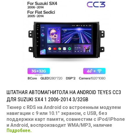
Bluetooth: есть Съемная панель: нет RCA (линейные)
выходы: 3 пары Мощность 50 Вт х 4
ШТАТНАЯ АВТОМАГНИТОЛА НА ANDROID TEYES CC3
ДЛЯ SUZUKI SX4 1 2006-2014 3/32GB
Тюнер с RDS на Android со встроенным модулем
навигации с 9 или 10.1" экраном, с USB, без
поддержки карт памяти, совместим с iPod/iPhone
и Android, воспроизводит WMA/MP3, наличие
Подробнее.
Bluetooth, подключение камеры заднего вида,