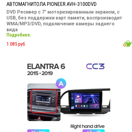
АВТОМАГНИТОЛА PIONEER AVH-3100DVD
DVD Ресивер с 7" моторизированным экраном, с
USB, без поддержки карт памяти, воспроизводит
WMA/MP3/DVD, подключение камеры заднего
вида
Подробнее.
Размер: 1 din
Подсветка:
красная
1 085 руб.
CD/MP3: есть
DVD/Video: есть, 7" экран
TV-тюнер: нет
USB: есть
SD карта: нет
AUX вход: есть
Пульт: нет
Bluetooth: нет
Съемная панель: нет
RCA (линейные) выходы: 3 пары
Мощность 50 Вт х 4