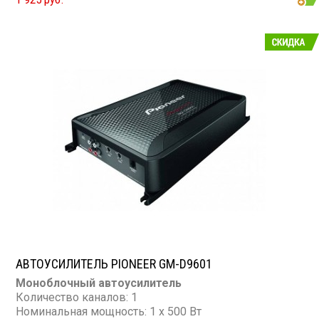
2016
Размер: 2-DIN
Подсветка: многоцветная
CD/MP3: нет/есть
Воспроизведение видео: есть
Экран: 12,3"
TV-тюнер: нет
USB: есть
SD карта: нет
AUX вход: есть
Пульт: нет
Bluetooth: есть
Съемная панель: нет
RCA (линейные) выходы: 3 пары
Мощность 50 Вт х 4
АВТОУСИЛИТЕЛЬ PIONEER GM-D9601
Моноблочный автоусилитель
Количество каналов: 1
Номинальная мощность: 1 х 500 Вт