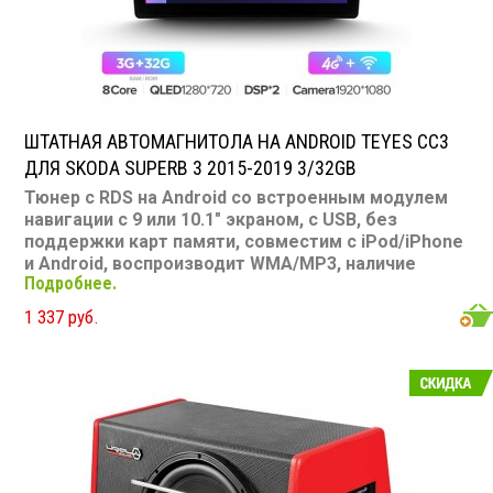
ШТАТНАЯ АВТОМАГНИТОЛА НА ANDROID TEYES CC3
ДЛЯ SKODA SUPERB 3 2015-2019 3/32GB
Тюнер с RDS на Android со встроенным модулем
навигации с 9 или 10.1" экраном, с USB, без
поддержки карт памяти, совместим с iPod/iPhone
и Android, воспроизводит WMA/MP3, наличие
Подробнее.
Bluetooth, подключение камеры заднего вида,
подходит для Skoda Superb 3 2015-2019
1 337 руб.
Размер: 9 или 10,1"
Подсветка: многоцветная
CD/MP3: нет/есть
DVD/Video: нет, 9 или 10.1" экран
TV-тюнер: нет
USB: есть
SD карта: нет
AUX вход: есть