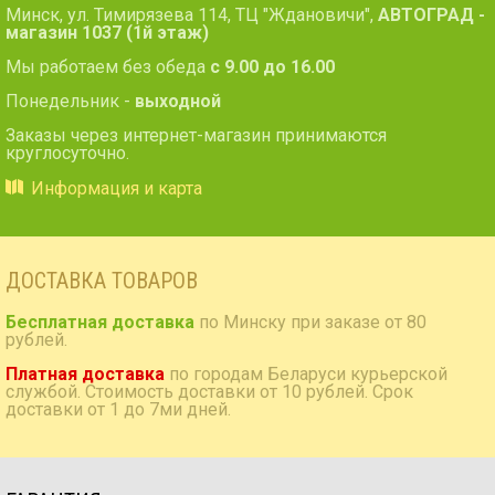
Минск, ул. Тимирязева 114, ТЦ "Ждановичи",
АВТОГРАД -
Bluetooth: есть
магазин 1037 (1й этаж)
Съемная панель: нет
RCA (линейные) выходы: 3 пары
Мы работаем без обеда
с 9.00 до 16.00
Мощность 50 Вт х 4
Понедельник -
выходной
Заказы через интернет-магазин принимаются
круглосуточно.
Информация и карта
ДОСТАВКА ТОВАРОВ
Бесплатная доставка
по Минску при заказе от 80
рублей.
Платная доставка
по городам Беларуси курьерской
службой. Стоимость доставки от 10 рублей. Срок
доставки от 1 до 7ми дней.