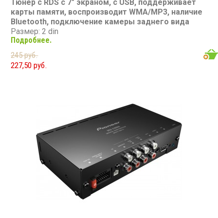
Тюнер с RDS с 7" экраном, с USB, поддерживает
карты памяти, воспроизводит WMA/MP3, наличие
Bluetooth, подключение камеры заднего вида
Размер: 2 din
Подробнее.
Подсветка: многоцветная
CD/MP3: нет/есть
245 руб.
DVD/Video: нет, 7" экран
227,50 руб.
TV-тюнер: нет
USB: есть
SD карта: есть
AUX вход: нет
Пульт: есть
Bluetooth: есть
Съемная панель: нет
RCA (линейные) выходы: 3 пары
Мощность 45 Вт х 4