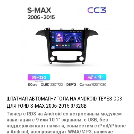
CD/MP3: нет/есть
DVD/Video: нет, 9 или 10.1" экран
TV-тюнер: нет
USB: есть
SD карта: нет
AUX вход: есть
Пульт: нет
Bluetooth: есть
Съемная панель: нет
RCA (линейные) выходы: 3 пары
Мощность 50 Вт х 4
ШТАТНАЯ АВТОМАГНИТОЛА НА ANDROID TEYES CC3
ДЛЯ FORD S-MAX 2006-2015 3/32GB
Тюнер с RDS на Android со встроенным модулем
навигации с 9 или 10.1" экраном, с USB, без
поддержки карт памяти, совместим с iPod/iPhone
и Android, воспроизводит WMA/MP3, наличие