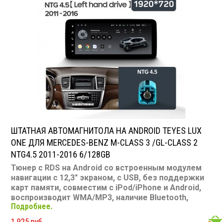
ШТАТНАЯ АВТОМАГНИТОЛА НА ANDROID TEYES LUX
ONE ДЛЯ MERCEDES-BENZ M-CLASS 3 /GL-CLASS 2
NTG4.5 2011-2016 6/128GB
Тюнер с RDS на Android со встроенным модулем
навигации с 12,3" экраном, с USB, без поддержки
карт памяти, совместим с iPod/iPhone и Android,
воспроизводит WMA/MP3, наличие Bluetooth,
Подробнее.
подключение камеры заднего вида, подходит для
Mercedes-Benz M-Class 3 /GL-Class 2 NTG4.5 2011-
1 925 руб.