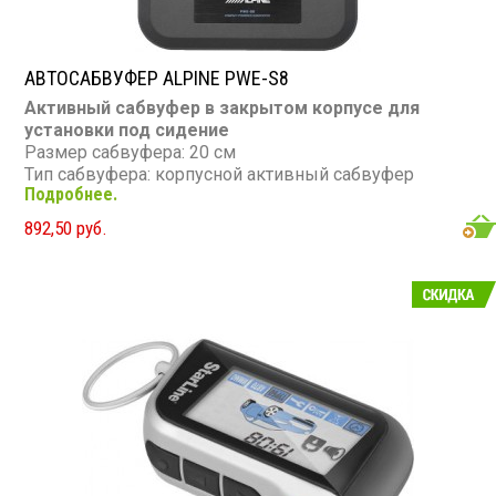
АВТОСАБВУФЕР ALPINE PWE-S8
Активный сабвуфер в закрытом корпусе для
установки под сидение
Размер сабвуфера: 20 см
Тип сабвуфера: корпусной активный сабвуфер
Подробнее.
Номинальная мощность: 120 Вт
Максимальная мощность: 240 Вт
892,50 руб.
Диапазон частот: 25 - 152 Гц
Сопротивление: 4 Ом