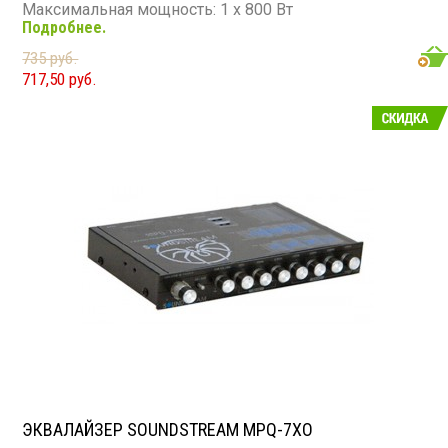
Максимальная мощность: 1 х 800 Вт
Подробнее.
Частотный диапазон: 10 - 240 Гц
Сопротивление: 4 Ом
735 руб.
717,50 руб.
ЭКВАЛАЙЗЕР SOUNDSTREAM MPQ-7XO