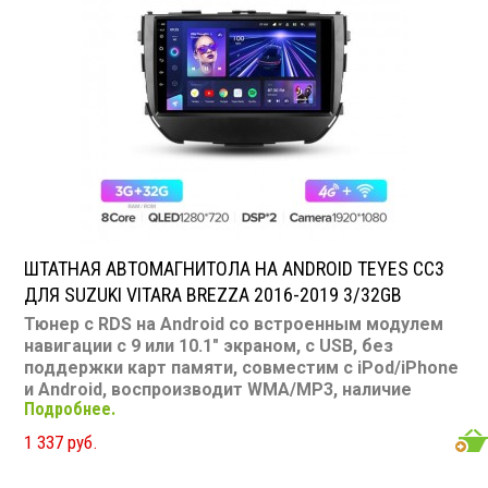
ШТАТНАЯ АВТОМАГНИТОЛА НА ANDROID TEYES CC3
ДЛЯ SUZUKI VITARA BREZZA 2016-2019 3/32GB
Тюнер с RDS на Android со встроенным модулем
навигации с 9 или 10.1" экраном, с USB, без
поддержки карт памяти, совместим с iPod/iPhone
и Android, воспроизводит WMA/MP3, наличие
Подробнее.
Bluetooth, подключение камеры заднего вида,
подходит для Suzuki Vitara Brezza 2016-2019
1 337 руб.
Размер: 9 или 10,1"
Подсветка: многоцветная