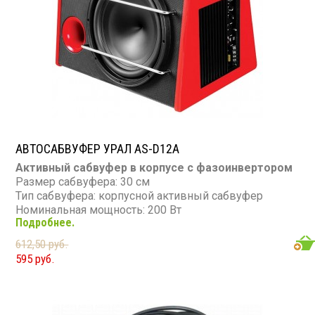
Пульт: нет
Bluetooth: есть
Съемная панель: нет
RCA (линейные) выходы: 3 пары
Мощность 50 Вт х 4
АВТОСАБВУФЕР УРАЛ AS-D12A
Активный сабвуфер в корпусе с фазоинвертором
Размер сабвуфера: 30 см
Тип сабвуфера: корпусной активный сабвуфер
Номинальная мощность: 200 Вт
Подробнее.
Максимальная мощность: 800 Вт
Диапазон частот: 21 - 240 Гц
612,50 руб.
Сопротивление: 4 Ом
595 руб.