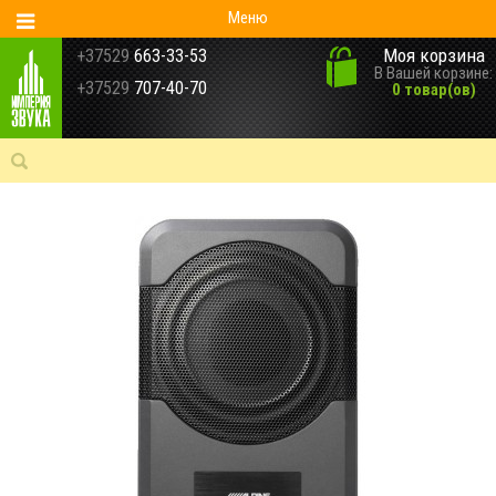
Меню
Моя корзина
+37529
663-33-53
В Вашей корзине:
+37529
707-40-70
0 товар(ов)