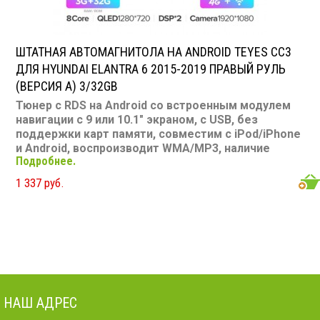
ШТАТНАЯ АВТОМАГНИТОЛА НА ANDROID TEYES CC3
ДЛЯ HYUNDAI ELANTRA 6 2015-2019 ПРАВЫЙ РУЛЬ
(ВЕРСИЯ А) 3/32GB
Тюнер с RDS на Android со встроенным модулем
навигации с 9 или 10.1" экраном, с USB, без
поддержки карт памяти, совместим с iPod/iPhone
и Android, воспроизводит WMA/MP3, наличие
Подробнее.
Bluetooth, подключение камеры заднего вида,
подходит для Hyundai Elantra 6 2015-2019 правый
1 337 руб.
руль
Размер: 9 или 10,1"
Подсветка: многоцветная
CD/MP3: нет/есть
DVD/Video: нет, 9 или 10.1" экран
TV-тюнер: нет
USB: есть
SD карта: нет
НАШ АДРЕС
AUX вход: есть
Пульт: нет