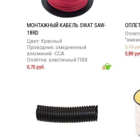
МОНТАЖНЫЙ КАБЕЛЬ SWAT SAW-
ОПЛЕТ
18RD
Оплет
"змеи
Цвет: Красный
2,73 ру
Проводник: омедненный
0,88 ру
алюминий -ССА
Оплётка: эластичный ПВХ
Сечение проводника: 18GA
0,70 руб.