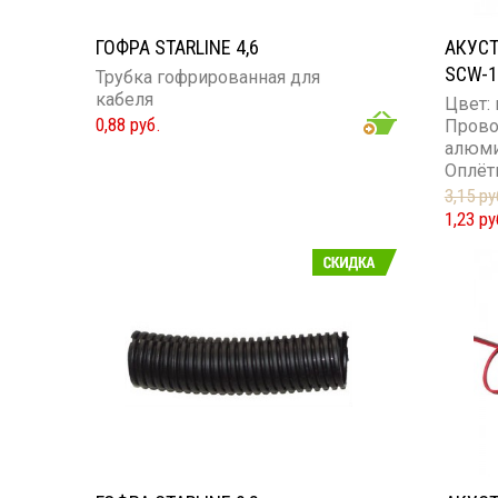
ГОФРА STARLINE 4,6
АКУСТ
SCW-1
Трубка гофрированная для
кабеля
Цвет:
0,88 руб.
Прово
алюми
Оплёт
Сечен
3,15 ру
1,23 ру