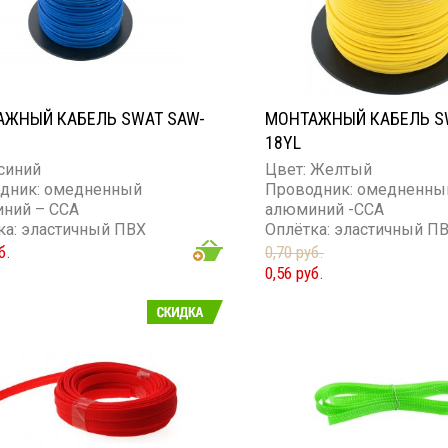
АЖНЫЙ КАБЕЛЬ SWAT SAW-
МОНТАЖНЫЙ КАБЕЛЬ S
18YL
 синий
Цвет: Желтый
дник: омедненный
Проводник: омедненны
ний – ССА
алюминий -ССА
ка: эластичный ПВХ
Оплётка: эластичный П
ество жил: 1
Сечение проводника: 1
б.
0,70 руб.
ие проводника: 18GA
0,56 руб.