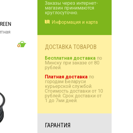
Заказы через интернет-
магазин принимаются
Коробки/проставки/
круглосуточно.
полки
Информация и карта
GREEN
Антенны радио и TV
итная
Домашняя акустика
Аксессуары
ДОСТАВКА ТОВАРОВ
Бесплатная доставка
по
Минску при заказе от 80
рублей.
Платная доставка
по
городам Беларуси
курьерской службой.
Стоимость доставки от 10
рублей. Срок доставки от
1 до 7ми дней.
ГАРАНТИЯ