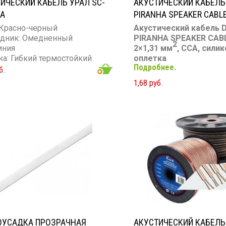
ИЧЕСКИЙ КАБЕЛЬ УРАЛ SC-
АКУСТИЧЕСКИЙ КАБЕЛЬ 
GA
PIRANHA SPEAKER CABLE
 Красно-черный
Акустический кабель 
дник: Омедненный
PIRANHA SPEAKER CABL
2
иния
2×1,31 мм
, CCA, сили
ка: Гибкий термостойкий
оплетка
Подробнее.
он
Тип: акустический кабе
б.
ие проводника: 18GA
Сечение: 16 Ga (2×1,31 
1,68 руб.
Материал: CCA (омедне
алюминий)
Оплетка: силиконовая,
термостойкая, гибкая до
Длина бухты: 100 м
Цена: за 1 метр
ОУСАДКА ПРОЗРАЧНАЯ
АКУСТИЧЕСКИЙ КАБЕЛЬ 