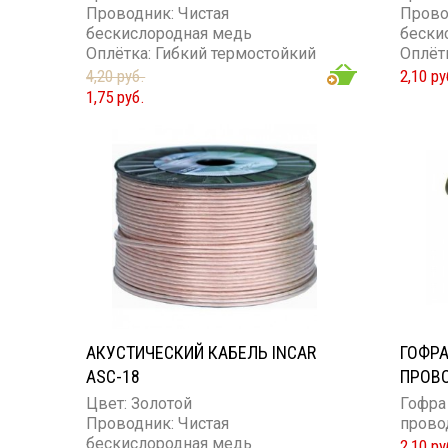
Проводник: Чистая
Прово
бескислородная медь
бески
Оплётка: Гибкий термостойкий
Оплёт
силикон
силик
4,20 руб.
2,10 ру
Сечение проводника: 18GA
Сечен
1,75 руб.
АКУСТИЧЕСКИЙ КАБЕЛЬ INCAR
ГОФР
ASC-18
ПРОВО
Цвет: Золотой
Гофра
Проводник: Чистая
прово
бескислородная медь
2,10 ру