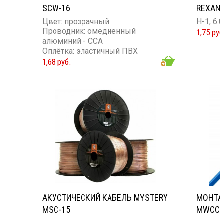
SCW-16
REXANT
Цвет: прозрачный
H-1, 6
Проводник: омедненный
1,75 ру
алюминий - ССА
Оплётка: эластичный ПВХ
Сечение проводника: 16GA
1,68 руб.
АКУСТИЧЕСКИЙ КАБЕЛЬ MYSTERY
МОНТА
MSC-15
MWCC