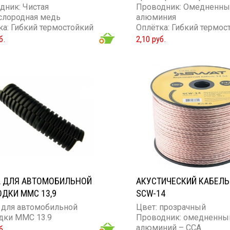
дник: Чистая
Проводник: Омедненн
слородная медь
алюминия
ка: Гибкий термостойкий
Оплётка: Гибкий термос
он
силикон
б.
2,10 руб.
ие проводника: 18GA
Сечение проводника: 1
А ДЛЯ АВТОМОБИЛЬНОЙ
АКУСТИЧЕСКИЙ КАБЕЛЬ
ДКИ MMC 13,9
SCW-14
 для автомобильной
Цвет: прозрачный
дки MMC 13.9
Проводник: омедненны
алюминий – ССА
б.