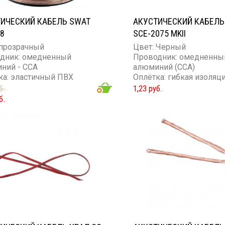
ИЧЕСКИЙ КАБЕЛЬ SWAT
АКУСТИЧЕСКИЙ КАБЕЛЬ
8
SCE-2075 MKII
 прозрачный
Цвет: Черный
дник: омедненный
Проводник: омедненны
ний - ССА
алюминий (CCA)
ка: эластичный ПВХ
Оплётка: гибкая изоляц
ие проводника: 18GA
Количество жил: 2
б.
1,23 руб.
Сечение проводника: 1
б.