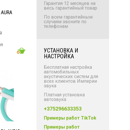
Гарантия 12 месяцев на
весь гарантийный товар
 AURA
По всем гарантийным
случаям звоните по
телефонам
й
ия
УСТАНОВКА И
НАСТРОЙКА
8GA
Бесплатная настройка
автомобильных
акустических систем для
всех клиентов Империи
звука
Платная установка
автозвука
+375296633353
Примеры работ TikTok
Примеры работ