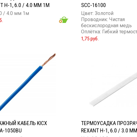
 H-1, 6.0 / 4.0 ММ 1М
SCC-16100
.0 / 4.0 мм 1м
Цвет: Золотой
Проводник: Чистая
б.
бескислородная медь
Оплётка: Гибкий термос
силикон
1,75 руб.
Сечение проводника: 1
ЖНЫЙ КАБЕЛЬ KICX
ТЕРМОУСАДКА ПРОЗРА
A-1050BU
REXANT H-1, 6.0 / 3.0 М