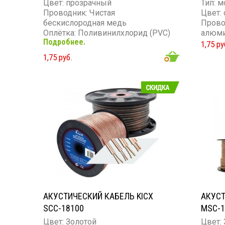
Цвет: прозрачный
Тип: 
Проводник: Чистая
Цвет:
бескислородная медь
Прово
Оплётка: Поливинилхлорид (PVC)
алюм
Подробнее.
Количество жил: 2
Оплёт
1,75 ру
Сечение проводника: 15GA
Колич
1,75 руб.
Сечен
АКУСТИЧЕСКИЙ КАБЕЛЬ KICX
АКУСТ
SCC-18100
MSC-1
Цвет: Золотой
Цвет: