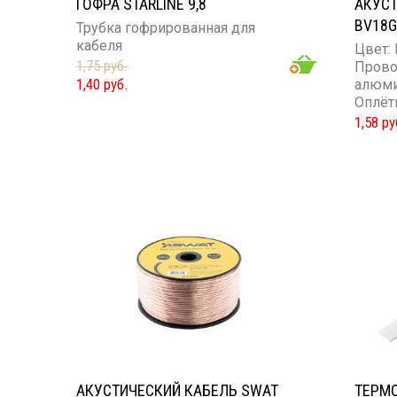
ГОФРА STARLINE 9,8
АКУСТ
BV18
Трубка гофрированная для
кабеля
Цвет:
1,75 руб.
Прово
1,40 руб.
алюм
Оплёт
силик
1,58 ру
Сечен
АКУСТИЧЕСКИЙ КАБЕЛЬ SWAT
ТЕРМ