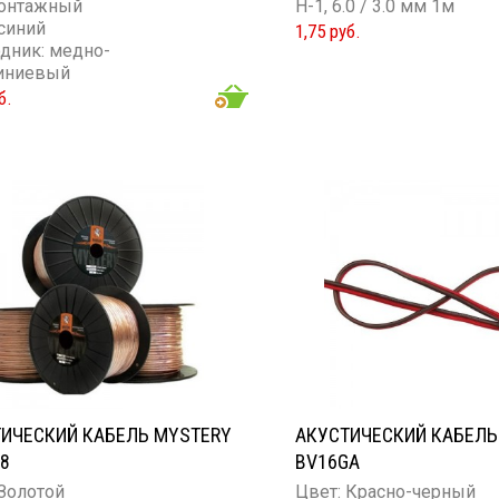
монтажный
H-1, 6.0 / 3.0 мм 1м
 синий
1,75 руб.
дник: медно-
иниевый
ка: ПВХ
б.
ество жил: 1
ие проводника: 20GA
ИЧЕСКИЙ КАБЕЛЬ MYSTERY
АКУСТИЧЕСКИЙ КАБЕЛЬ
8
BV16GA
 Золотой
Цвет: Красно-черный