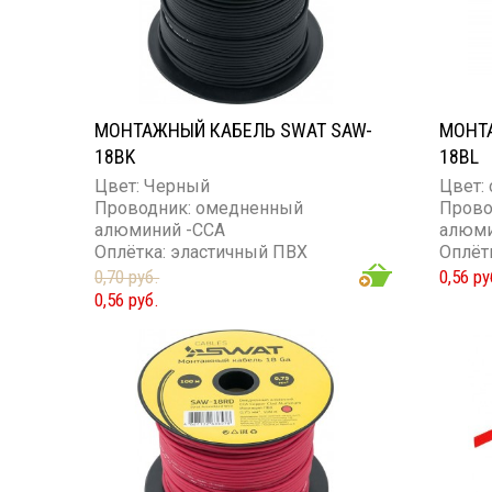
МОНТАЖНЫЙ КАБЕЛЬ SWAT SAW-
МОНТ
18BK
18BL
Цвет: Черный
Цвет:
Проводник: омедненный
Прово
алюминий -ССА
алюми
Оплётка: эластичный ПВХ
Оплёт
Сечение проводника: 18GA
Колич
0,70 руб.
0,56 ру
Сечен
0,56 руб.