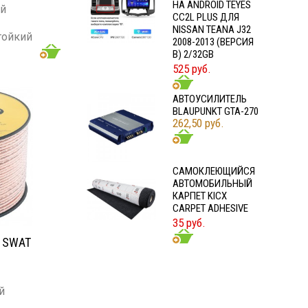
НА ANDROID TEYES
ый
CC2L PLUS ДЛЯ
NISSAN TEANA J32
тойкий
2008-2013 (ВЕРСИЯ
B) 2/32GB
6GA
525 руб.
АВТОУСИЛИТЕЛЬ
BLAUPUNKT GTA-270
262,50 руб.
CАМОКЛЕЮЩИЙСЯ
АВТОМОБИЛЬНЫЙ
КАРПЕТ KICX
CARPET ADHESIVE
35 руб.
 SWAT
й