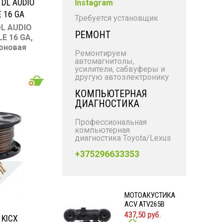
DL AUDIO
Instagram
 16 GA
Требуется установщик
DL AUDIO
РЕМОНТ
E 16 GA,
коновая
Ремонтируем
автомагнитолы,
ль
усилители, сабвуферы и
2
мм
)
другую автоэлектронику
нный
КОМПЬЮТЕРНАЯ
ДИАГНОСТИКА
 -31 °C
Профессиональная
компьютерная
диагностика Toyota/Lexus
+375296633353
МОТОАКУСТИКА
ACV ATV265B
437,50 руб.
KICX