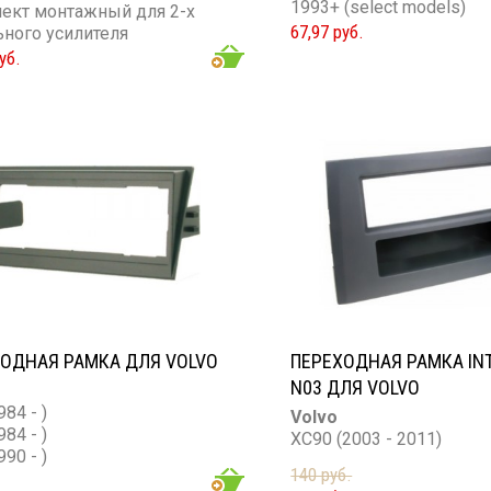
1993+ (select models)
ект монтажный для 2-х
67,97 руб.
ьного усилителя
уб.
ОДНАЯ РАМКА ДЛЯ VOLVO
ПЕРЕХОДНАЯ РАМКА INT
N03 ДЛЯ VOLVO
984 - )
Volvo
984 - )
XC90 (2003 - 2011)
990 - )
140 руб.
990 - )