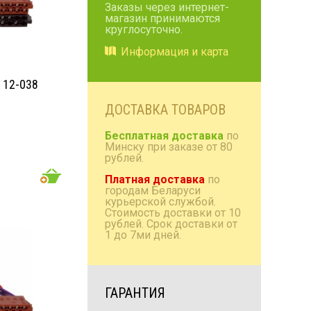
Заказы через интернет-
магазин принимаются
Коробки/проставки/
круглосуточно.
полки
Информация и карта
Антенны радио и TV
Домашняя акустика
 12-038
Аксессуары
ДОСТАВКА ТОВАРОВ
Бесплатная доставка
по
Минску при заказе от 80
рублей.
Платная доставка
по
городам Беларуси
курьерской службой.
Стоимость доставки от 10
рублей. Срок доставки от
1 до 7ми дней.
ГАРАНТИЯ