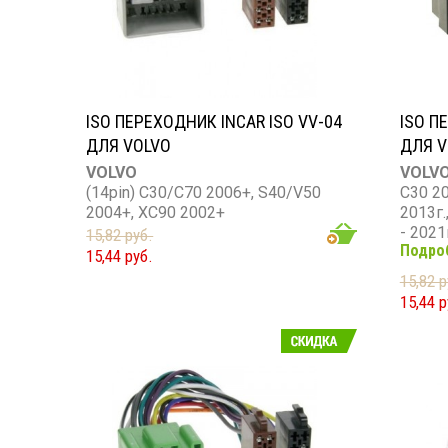
ISO ПЕРЕХОДНИК INCAR ISO VV-04
ISO П
ДЛЯ VOLVO
ДЛЯ V
VOLVO
VOLV
(14pin) C30/C70 2006+, S40/V50
C30 20
2004+, XC90 2002+
2013г.
- 2021
15,82 руб.
Подро
2004 -
15,44 руб.
XC70 2
15,82 р
2015г
15,44 р