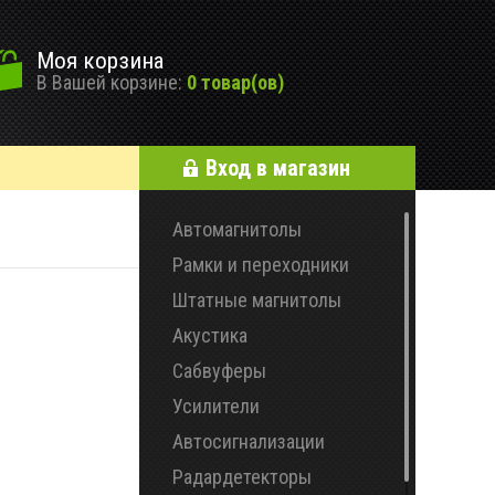
Моя корзина
В Вашей корзине:
0 товар(ов)
Вход в магазин
Автомагнитолы
Рамки и переходники
Штатные магнитолы
Акустика
Сабвуферы
Усилители
Автосигнализации
Радардетекторы