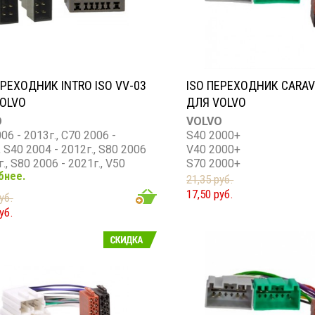
ЕРЕХОДНИК INTRO ISO VV-03
ISO ПЕРЕХОДНИК CARAV
OLVO
ДЛЯ VOLVO
O
VOLVO
06 - 2013г., C70 2006 -
S40 2000+
, S40 2004 - 2012г., S80 2006
V40 2000+
г., S80 2006 - 2021г., V50
S70 2000+
бнее.
 2009г., V70 2007 - 2021г.,
V70 2000+
21,35 руб.
007 - 2021г., XC90 2002 -
S60 2001+
17,50 руб.
уб.
S80 1998+
уб.