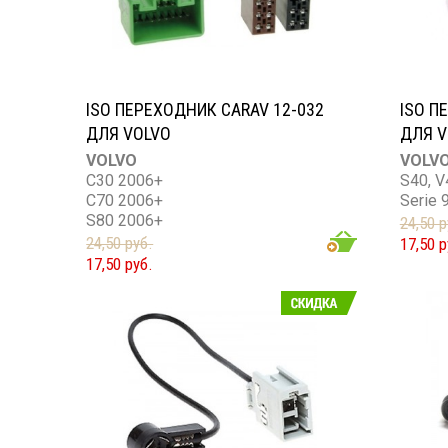
ISO ПЕРЕХОДНИК CARAV 12-032
ISO П
ДЛЯ VOLVO
ДЛЯ V
VOLVO
VOLV
C30 2006+
S40, V
C70 2006+
Serie 
S80 2006+
24,50 р
S40 2004+
24,50 руб.
17,50 р
V50 2004+
17,50 руб.
V70 2007+
XC70 2007+
XC90 2002+