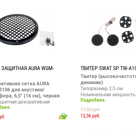
 ЗАЩИТНАЯ AURA WGM-
ТВИТЕР SWAT SP TW-A1
Твитер (высокочасто
динамик)
ативная сетка AURA
Типоразмер 2,5 см
106 для акустики/
Номинальная мощность:
ера, 6,5″ (16 см), черная
Подробнее.
Максимальная мощность
защитная декоративная
Диапазон частот: 5 000 -
бнее.
17,50 руб.
Чувствительность: 97 д
р: 6,5″ (16 см)
12,36 руб.
уб.
Сопротивление: 4 Ом
 черный
стия: квадратные
тие: порошковая окраска