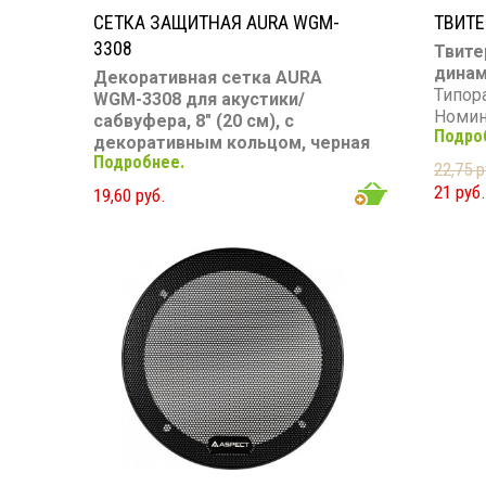
СЕТКА ЗАЩИТНАЯ AURA WGM-
ТВИТЕ
3308
Твите
динам
Декоративная сетка AURA
Типор
WGM-3308 для акустики/
Номин
сабвуфера, 8″ (20 см), с
Подро
Макси
декоративным кольцом, черная
Диапаз
Подробнее.
Тип: защитная декоративная
22,75 р
Чувст
сетка
21 руб.
19,60 руб.
Сопро
Диаметр: 8″ (20 см)
Ячейка: шестигранник
Особенность: декоративное
кольцо
Цвет: черный
Покрытие: порошковая окраска
Комплект: 1 шт.
Назначение: защита динамиков и
сабвуферов