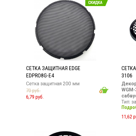
СЕТКА ЗАЩИТНАЯ EDGE
СЕТКА
EDPRO8G-E4
3106
Сетка защитная 200 мм
Декор
WGM-3
70 руб.
сабвуф
6,79 руб.
Тип: 
Подро
сетка
Диамет
11,62 р
Цвет:
Отвер
Покры