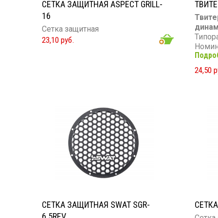
СЕТКА ЗАЩИТНАЯ ASPECT GRILL-
ТВИТЕ
16
Твите
динам
Сетка защитная
Типор
23,10 руб.
Номин
Подро
Макси
Диапаз
24,50 р
Чувст
Сопро
СЕТКА ЗАЩИТНАЯ SWAT SGR-
СЕТКА
6.5REV
Сетка