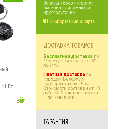
Заказы через интернет-
магазин принимаются
Коробки/проставки/
круглосуточно.
полки
Информация и карта
Антенны радио и TV
Домашняя акустика
Аксессуары
ДОСТАВКА ТОВАРОВ
Бесплатная доставка
по
Минску при заказе от 80
рублей.
тный
Платная доставка
по
городам Беларуси
курьерской службой.
 41 Вт
Стоимость доставки от 10
: 141 Вт
рублей. Срок доставки от
1 до 7ми дней.
 22 000 Гц
Б
ГАРАНТИЯ