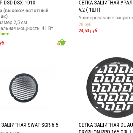
Р DSD DSX-1010
СЕТКА ЗАЩИТНАЯ УРАЛ
V.2 ( 1ШТ)
р (высокочастотный
ик)
Универсальные защитн
азмер 2,5 см
28 руб.
альная мощность: 41 Вт
24,50 руб.
бнее.
мальная мощность: 141 Вт
он частот: 4 000 - 22 000 Гц
уб.
вительность: 92 дБ
тивление: 4 Ом
 ЗАЩИТНАЯ SWAT SGR-6.5
СЕТКА ЗАЩИТНАЯ DL AU
GRYPHON PRO 165 GRILL
 защитная