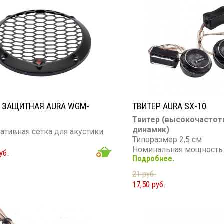
кт: 1 шт.
чение: защита динамиков и
феров
 ЗАЩИТНАЯ AURA WGM-
ТВИТЕР AURA SX-10
Твитер (высокочасто
динамик)
ативная сетка для акустики
Типоразмер 2,5 см
Номинальная мощность:
уб.
Подробнее.
Максимальная мощность
Диапазон частот: 4 000 -
21 руб.
Чувствительность: 92 д
17,50 руб.
Сопротивление: 4 Ом