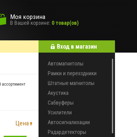
Моя корзина
В Вашей корзине:
0 товар(ов)
Вход в магазин
Автомагнитолы
Рамки и переходники
Штатные магнитолы
й ассортимент
Акустика
Сабвуферы
Усилители
Автосигнализации
Цена
Радардетекторы