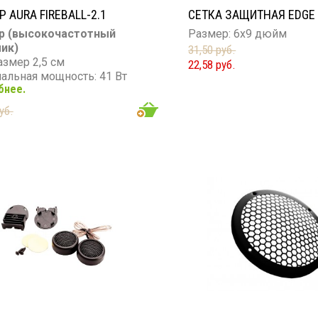
Р AURA FIREBALL-2.1
СЕТКА ЗАЩИТНАЯ EDGE 
р (высокочастотный
Размер: 6х9 дюйм
ик)
31,50 руб.
азмер 2,5 см
22,58 руб.
альная мощность: 41 Вт
бнее.
мальная мощность: 141 Вт
он частот: 4 000 - 22 000 Гц
уб.
вительность: 92 дБ
тивление: 4 Ом