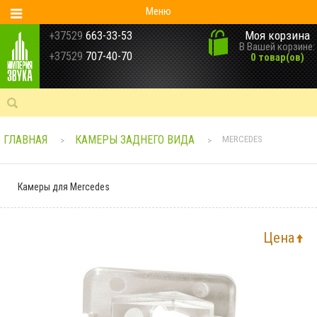
Меню
Моя корзина
+37529
663-33-53
В Вашей корзине:
+37529
707-40-70
0 товар(ов)
ГЛАВНАЯ
КАМЕРЫ ЗАДНЕГО ВИДА
MERCEDES
>
>
Камеры для Mercedes
Цена