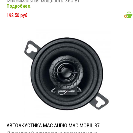
Максимальная мощность: 360 Вт
Подробнее.
Диапазон частот: 36 - 25 000 Гц
Чувствительность: 91 дБ
192,50 руб.
Сопротивление: 4 Ом
АВТОАКУСТИКА MAC AUDIO MAC MOBIL 87