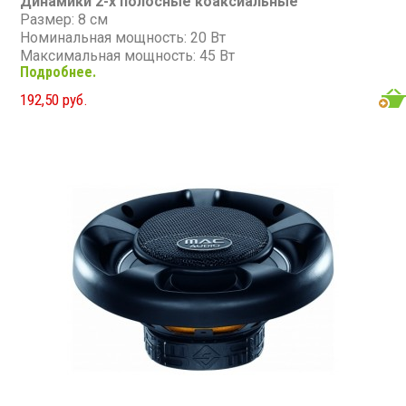
Динамики 2-х полосные коаксиальные
Размер: 8 см
Номинальная мощность: 20 Вт
Максимальная мощность: 45 Вт
Подробнее.
Диапазон частот: 50 - 20 000 Гц
Чувствительность: 88 дБ
192,50 руб.
Сопротивление: 4 Ом