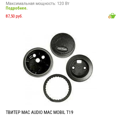
Максимальная мощность: 120 Вт
Подробнее.
Диапазон частот: 3 800 - 23 000 Гц
Чувствительность: 90 дБ
87,50 руб.
Сопротивление: 4 Ом
ТВИТЕР MAC AUDIO MAC MOBIL T19