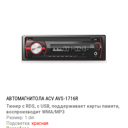
USB: есть
SD карта: есть
AUX вход: есть
Пульт: нет
Bluetooth: нет
Съемная панель: нет
RCA (линейные) выходы: 1 пара
Мощность 45 Вт х 4
АВТОМАГНИТОЛА ACV AVS-1716R
Тюнер с RDS, с USB, поддерживает карты памяти,
воспроизводит WMA/MP3
Размер: 1 din
Подсветка:
красная