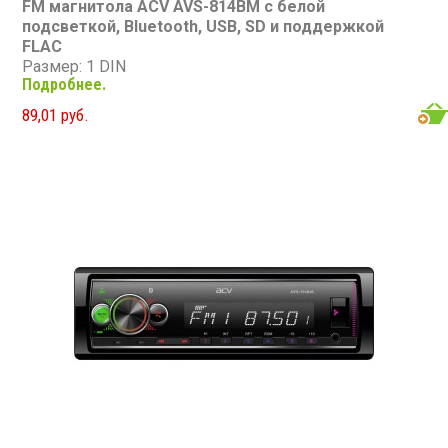
FM магнитола ACV AVS-814BM с белой
подсветкой, Bluetooth, USB, SD и поддержкой
FLAC
Размер: 1 DIN
Подробнее.
Подсветка: белая
Съемная панель: нет
89,01 руб.
CD/MP3/FLAC: нет/есть/есть
Экран: VA LCD
USB: есть
SD карта: есть
AUX вход: есть
Bluetooth: есть (A2DP, HFP, PBAP)
RCA выходы: 2 пары
Мощность: 4x50 Вт