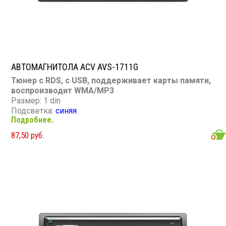
АВТОМАГНИТОЛА ACV AVS-1711G
Тюнер с RDS, с USB, поддерживает карты памяти,
воспроизводит WMA/MP3
Размер: 1 din
Подсветка:
синяя
Подробнее.
CD/MP3: нет/есть
DVD/Video: нет
87,50 руб.
TV-тюнер: нет
USB: есть
SD карта: есть
AUX вход: есть
Пульт: нет
Bluetooth: нет
Съемная панель: нет
RCA (линейные) выходы: 1 пара
Мощность 45 Вт х 4