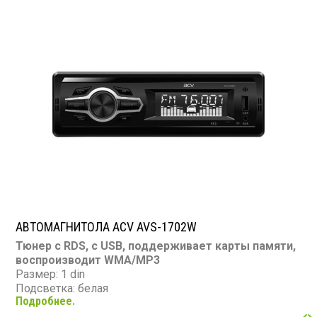
TV-тюнер: нет
USB: есть
SD карта: есть
AUX вход: есть
CarPlay & Android Auto: нет
Bluetooth: есть
Съемная панель: нет
RCA (линейные) выходы: 2 пары
Мощность 50 Вт х 4
АВТОМАГНИТОЛА ACV AVS-1702W
Тюнер с RDS, с USB, поддерживает карты памяти,
воспроизводит WMA/MP3
Размер: 1 din
Подсветка: белая
Подробнее.
CD/MP3: нет/есть
DVD/Video: нет