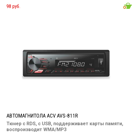
DVD/Video: нет
98 руб.
TV-тюнер: нет
USB: есть
SD карта: есть
AUX вход: есть
Пульт: нет
Bluetooth: нет
Съемная панель: нет
RCA (линейные) выходы: 2 пары
Мощность 50 Вт х 4
АВТОМАГНИТОЛА ACV AVS-811R
Тюнер с RDS, с USB, поддерживает карты памяти,
воспроизводит WMA/MP3