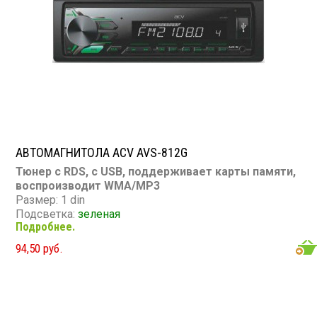
Мощность 50 Вт х 4
АВТОМАГНИТОЛА ACV AVS-812G
Тюнер с RDS, с USB, поддерживает карты памяти,
воспроизводит WMA/MP3
Размер: 1 din
Подсветка:
зеленая
Подробнее.
CD/MP3: нет/есть
DVD/Video: нет
94,50 руб.
TV-тюнер: нет
USB: есть
SD карта: есть
AUX вход: есть
Пульт: нет