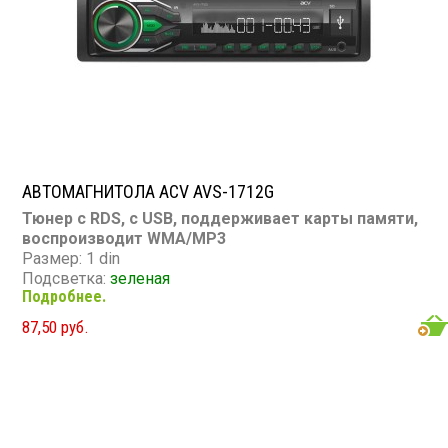
АВТОМАГНИТОЛА ACV AVS-1712G
Тюнер с RDS, с USB, поддерживает карты памяти,
воспроизводит WMA/MP3
Размер: 1 din
Подсветка:
зеленая
Подробнее.
CD/MP3: нет/есть
DVD/Video: нет
87,50 руб.
TV-тюнер: нет
USB: есть
SD карта: есть
AUX вход: есть
Пульт: нет
Bluetooth: нет