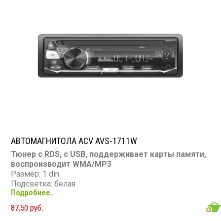
Пульт: нет
Bluetooth: нет
Съемная панель: нет
RCA (линейные) выходы: 2 пары
Мощность 25 Вт х 4
АВТОМАГНИТОЛА ACV AVS-1711W
Тюнер с RDS, с USB, поддерживает карты памяти,
воспроизводит WMA/MP3
Размер: 1 din
Подсветка: белая
Подробнее.
CD/MP3: нет/есть
DVD/Video: нет
87,50 руб.
TV-тюнер: нет