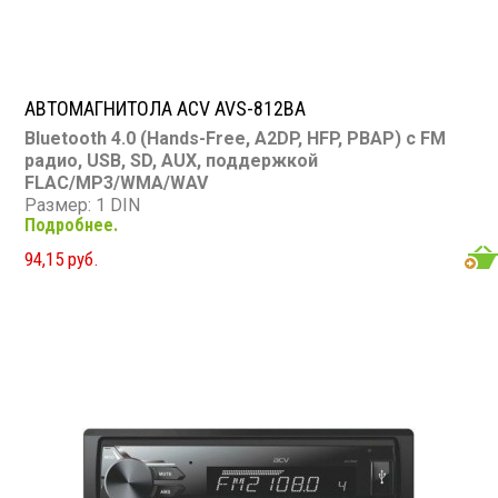
АВТОМАГНИТОЛА ACV AVS-812BA
Bluetooth 4.0 (Hands-Free, A2DP, HFP, PBAP) с FM
радио, USB, SD, AUX, поддержкой
FLAC/MP3/WMA/WAV
Размер: 1 DIN
Подробнее.
Подсветка:
оранжевая
Мощность: 4×50 Вт (пиковая)
94,15 руб.
Эквалайзер: CLASSIC/POP/ROCK +
пользовательский
Регулировка тембра: НЧ/ВЧ ±8 дБ
Дисплей: VA LCD
USB: есть
SD карта: есть
AUX вход: есть (3.5 мм)
RCA выходы: 1 пара (стерео)
Память радиостанций: 18 (FM)
Bluetooth: версия 4.0, радиус 5-7 м
Рабочая температура: от -10 до +60 °С