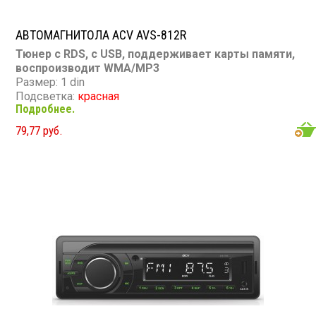
АВТОМАГНИТОЛА ACV AVS-812R
Тюнер с RDS, с USB, поддерживает карты памяти,
воспроизводит WMA/MP3
Размер: 1 din
Подсветка:
красная
Подробнее.
CD/MP3: нет/есть
DVD/Video: нет
79,77 руб.
TV-тюнер: нет
USB: есть
SD карта: есть
AUX вход: есть
Пульт: нет
Bluetooth: нет
Съемная панель: нет
RCA (линейные) выходы: 2 пары
Мощность 50 Вт х 4