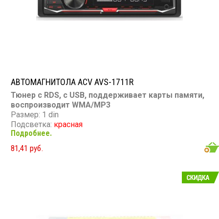
АВТОМАГНИТОЛА ACV AVS-1711R
Тюнер с RDS, с USB, поддерживает карты памяти,
воспроизводит WMA/MP3
Размер: 1 din
Подсветка:
красная
Подробнее.
CD/MP3: нет/есть
DVD/Video: нет
81,41 руб.
TV-тюнер: нет
USB: есть
SD карта: есть
AUX вход: есть
Пульт: нет
Bluetooth: нет
Съемная панель: нет