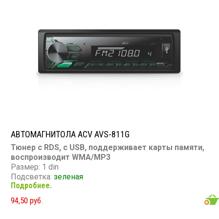
Bluetooth: нет
Съемная панель: нет
RCA (линейные) выходы: 2 пары
Мощность 50 Вт х 4
АВТОМАГНИТОЛА ACV AVS-811G
Тюнер с RDS, с USB, поддерживает карты памяти,
воспроизводит WMA/MP3
Размер: 1 din
Подсветка:
зеленая
Подробнее.
CD/MP3: нет/есть
DVD/Video: нет
94,50 руб.
TV-тюнер: нет
USB: есть