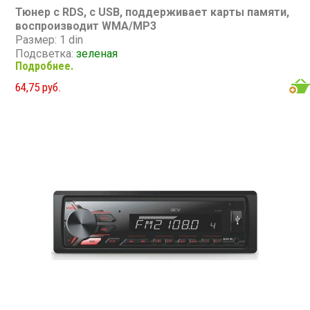
Тюнер с RDS, с USB, поддерживает карты памяти,
воспроизводит WMA/MP3
Размер: 1 din
Подсветка:
зеленая
Подробнее.
CD/MP3: нет/есть
DVD/Video: нет
64,75 руб.
TV-тюнер: нет
USB: есть
SD карта: есть
AUX вход: есть
Пульт: нет
Bluetooth: нет
Съемная панель: нет
RCA (линейные) выходы: 1 пара
Мощность 25 Вт х 4