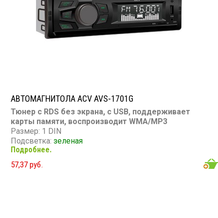
АВТОМАГНИТОЛА ACV AVS-1701G
Тюнер с RDS без экрана, с USB, поддерживает
карты памяти, воспроизводит WMA/MP3
Размер: 1 DIN
Подсветка:
зеленая
Подробнее.
CD/MP3: нет/есть
Воспроизведение видео: нет
57,37 руб.
Экран: нет
TV-тюнер: нет
USB: есть
SD карта: есть
AUX вход: есть