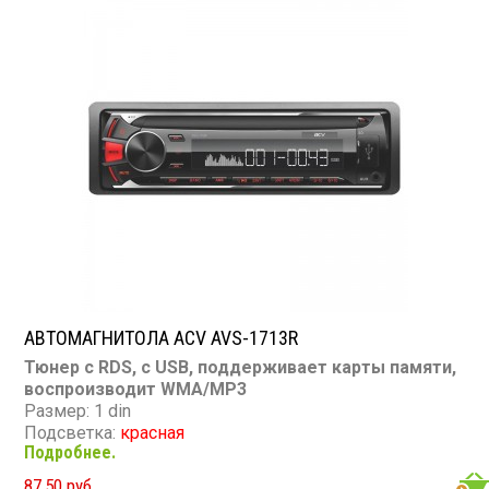
AUX вход: есть
Пульт: нет
Bluetooth: нет
Съемная панель: нет
RCA (линейные) выходы: 1 пара
Мощность 45 Вт х 4
АВТОМАГНИТОЛА ACV AVS-1713R
Тюнер с RDS, с USB, поддерживает карты памяти,
воспроизводит WMA/MP3
Размер: 1 din
Подсветка:
красная
Подробнее.
CD/MP3: нет/есть
DVD/Video: нет
87,50 руб.