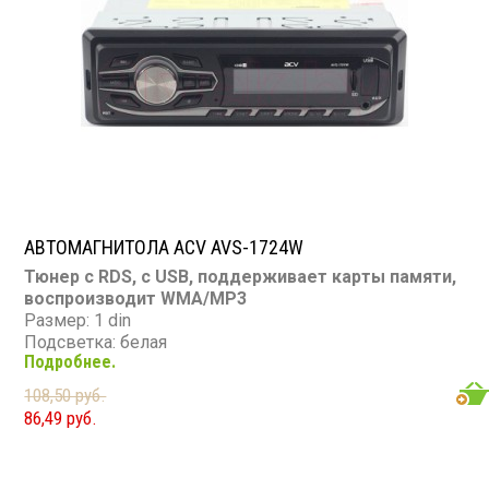
RCA (линейные) выходы: 1 пара
Мощность 45 Вт х 4
АВТОМАГНИТОЛА ACV AVS-1724W
Тюнер с RDS, с USB, поддерживает карты памяти,
воспроизводит WMA/MP3
Размер: 1 din
Подсветка: белая
Подробнее.
CD/MP3: нет/есть
DVD/Video: нет
108,50 руб.
TV-тюнер: нет
86,49 руб.
USB: есть
SD карта: есть
AUX вход: есть