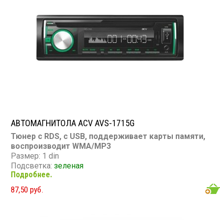
Съемная панель: нет
RCA (линейные) выходы: 1 пара
Мощность 45 Вт х 4
АВТОМАГНИТОЛА ACV AVS-1715G
Тюнер с RDS, с USB, поддерживает карты памяти,
воспроизводит WMA/MP3
Размер: 1 din
Подсветка:
зеленая
Подробнее.
CD/MP3: нет/есть
DVD/Video: нет
87,50 руб.
TV-тюнер: нет
USB: есть
SD карта: есть