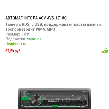
АВТОМАГНИТОЛА ACV AVS-1718G
Тюнер с RDS, с USB, поддерживает карты памяти,
воспроизводит WMA/MP3
Размер: 1 din
Подсветка:
зеленая
Подробнее.
CD/MP3: нет/есть
DVD/Video: нет
87,50 руб.
TV-тюнер: нет
USB: есть
SD карта: есть
AUX вход: есть
Пульт: нет
Bluetooth: нет
Съемная панель: нет
RCA (линейные) выходы: 2 пары
Мощность 45 Вт х 4