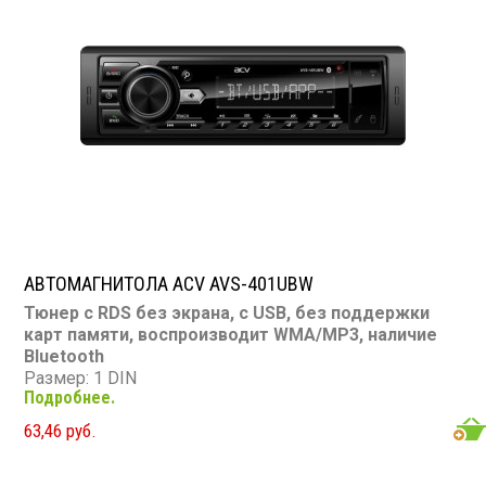
CarPlay & Android Auto: нет
Bluetooth: нет
Съемная панель: нет
RCA (линейные) выходы: есть
Мощность 25 Вт х 4
АВТОМАГНИТОЛА ACV AVS-401UBW
Тюнер с RDS без экрана, с USB, без поддержки
карт памяти, воспроизводит WMA/MP3, наличие
Bluetooth
Размер: 1 DIN
Подробнее.
Подсветка: белая
CD/MP3: нет/есть
63,46 руб.
Воспроизведение видео: нет
Экран: нет