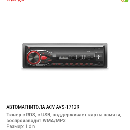
TV-тюнер: нет
USB: есть
SD карта: есть
AUX вход: нет
Пульт: нет
Bluetooth: нет
Съемная панель: есть
RCA (линейные) выходы: 2 пары
Мощность 50 Вт х 4
АВТОМАГНИТОЛА ACV AVS-1712R
Тюнер с RDS, с USB, поддерживает карты памяти,
воспроизводит WMA/MP3
Размер: 1 din