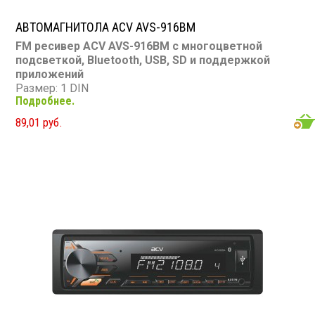
АВТОМАГНИТОЛА ACV AVS-916BM
FM ресивер ACV AVS-916BM с многоцветной
подсветкой, Bluetooth, USB, SD и поддержкой
приложений
Размер: 1 DIN
Подробнее.
Подсветка: многоцветная
Съемная панель: нет
89,01 руб.
CD/MP3: нет/есть
Экран: VA LCD
USB: есть
SD карта: есть
AUX вход: есть
Bluetooth: есть (A2DP, HFP, PBAP)
RCA выходы: 2 пары
Мощность: 4x50 Вт