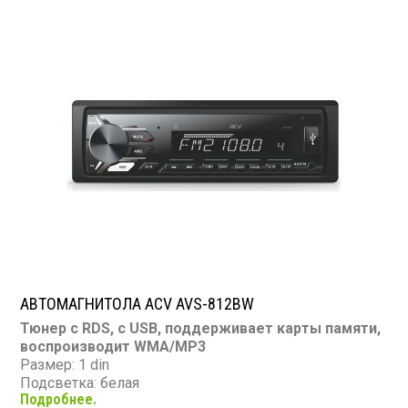
SD карта: есть
AUX вход: есть
Пульт: нет
Bluetooth: нет
Съемная панель: есть
RCA (линейные) выходы: 1 пара
Мощность 50 Вт х 4
АВТОМАГНИТОЛА ACV AVS-812BW
Тюнер с RDS, с USB, поддерживает карты памяти,
воспроизводит WMA/MP3
Размер: 1 din
Подсветка: белая
Подробнее.
CD/MP3: нет/есть