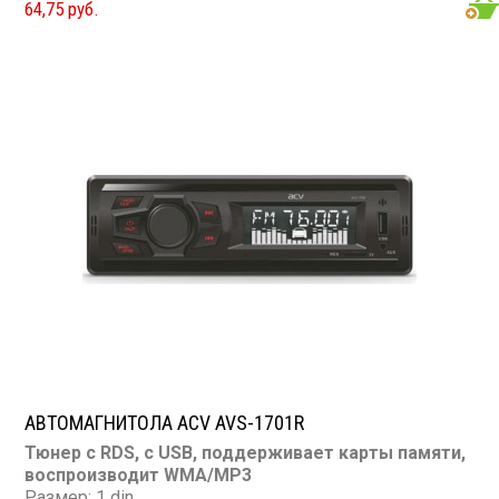
64,75 руб.
TV-тюнер: нет
USB: есть
SD карта: есть
AUX вход: есть
Пульт: нет
Bluetooth: нет
Съемная панель: нет
RCA (линейные) выходы: 1 пара
Мощность 25 Вт х 4
АВТОМАГНИТОЛА ACV AVS-1701R
Тюнер с RDS, с USB, поддерживает карты памяти,
воспроизводит WMA/MP3
Размер: 1 din