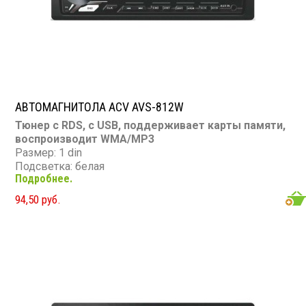
Вес: 0,4 кг
АВТОМАГНИТОЛА ACV AVS-812W
Тюнер с RDS, с USB, поддерживает карты памяти,
воспроизводит WMA/MP3
Размер: 1 din
Подсветка: белая
Подробнее.
CD/MP3: нет/есть
DVD/Video: нет
94,50 руб.
TV-тюнер: нет
USB: есть
SD карта: есть
AUX вход: есть
Пульт: нет
Bluetooth: нет
Съемная панель: нет
RCA (линейные) выходы: 2 пары