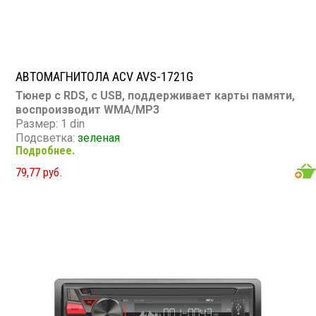
АВТОМАГНИТОЛА ACV AVS-1721G
Тюнер с RDS, с USB, поддерживает карты памяти,
воспроизводит WMA/MP3
Размер: 1 din
Подсветка:
зеленая
Подробнее.
CD/MP3: нет/есть
DVD/Video: нет
79,77 руб.
TV-тюнер: нет
USB: есть
SD карта: есть
AUX вход: есть
Пульт: нет
Bluetooth: нет
Съемная панель: нет
RCA (линейные) выходы: 2 пары
Мощность 45 Вт х 4