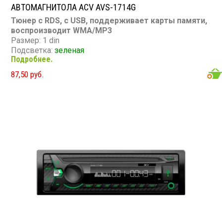
АВТОМАГНИТОЛА ACV AVS-1714G
Тюнер с RDS, с USB, поддерживает карты памяти,
воспроизводит WMA/MP3
Размер: 1 din
Подсветка:
зеленая
Подробнее.
CD/MP3: нет/есть
DVD/Video: нет
87,50 руб.
TV-тюнер: нет
USB: есть
SD карта: есть
AUX вход: есть
Пульт: нет
Bluetooth: нет
Съемная панель: нет
RCA (линейные) выходы: 1 пара
Мощность 45 Вт х 4