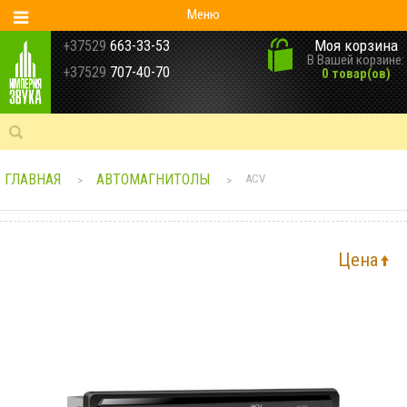
Меню
Моя корзина
+37529
663-33-53
В Вашей корзине:
+37529
707-40-70
0 товар(ов)
ГЛАВНАЯ
АВТОМАГНИТОЛЫ
ACV
>
>
Цена