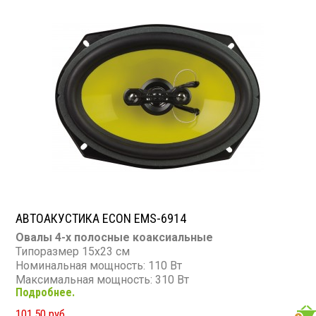
Сопротивление: 3 Ом
Звуковая катушка: KSV 25,5 мм
Магнит: ферритовый 90×12 мм с кольцом Фарадея
АВТОАКУСТИКА ECON EMS-6914
Овалы 4-х полосные коаксиальные
Типоразмер 15х23 см
Номинальная мощность: 110 Вт
Максимальная мощность: 310 Вт
Подробнее.
Диапазон частот: 50 - 23 000 Гц
Чувствительность: 91 дБ
101,50 руб.