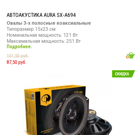
АВТОАКУСТИКА AURA SX-A694
Овалы 3-х полосные коаксиальные
Типоразмер 15х23 см
Номинальная мощность: 121 Вт
Максимальная мощность: 251 Вт
Подробнее.
Диапазон частот: 45 - 20 000 Гц
Чувствительность: 93 дБ
101,50 руб.
Сопротивление: 4 Ом
87,50 руб.