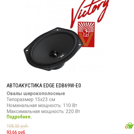
АВТОАКУСТИКА EDGE EDB69W-E0
Овалы широкополосные
Типоразмер 15х23 см
Номинальная мощность: 110 Вт
Максимальная мощность: 220 Вт
Подробнее.
Диапазон частот: 70 - 13 000 Гц
Чувствительность: 94 дБ
108,50 руб.
Сопротивление: 4 Ом
93,66 руб.