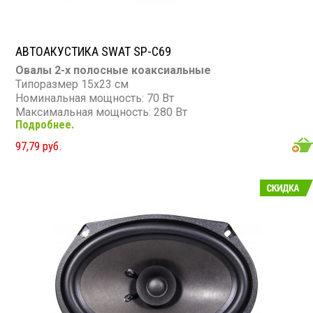
АВТОАКУСТИКА SWAT SP-C69
Овалы 2-х полосные коаксиальные
Типоразмер 15х23 см
Номинальная мощность: 70 Вт
Максимальная мощность: 280 Вт
Подробнее.
Диапазон частот: 55 - 20 000 Гц
Чувствительность: 88 дБ
97,79 руб.
Сопротивление: 4 Ом