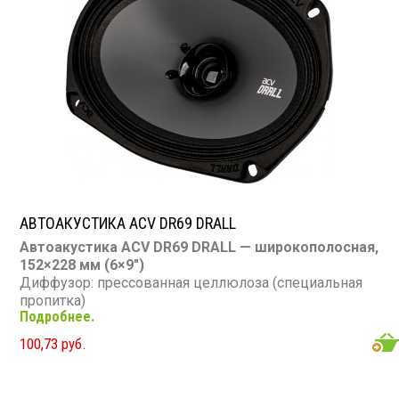
В комплекте: грили, провода, винты, скобы
АВТОАКУСТИКА ACV DR69 DRALL
Автоакустика ACV DR69 DRALL — широкополосная,
152×228 мм (6×9″)
Диффузор: прессованная целлюлоза (специальная
пропитка)
Подробнее.
Подвес: тканевый
Номинальная мощность: 90 Вт (RMS)
100,73 руб.
Максимальная мощность: 270 Вт
Диапазон частот: 70 – 18 000 Гц
Чувствительность: 96 дБ