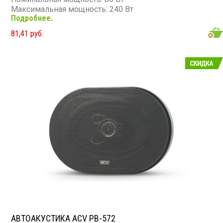
Максимальная мощность: 240 Вт
Подробнее.
Диапазон частот: 65 - 20 000 Гц
Чувствительность: 88 дБ
81,41 руб.
Сопротивление: 4 Ом
АВТОАКУСТИКА ACV PB-572