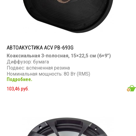
АВТОАКУСТИКА ACV PB-693G
Коаксиальная 3-полосная, 15×22,5 см (6×9″)
Диффузор: бумага
Подвес: вспененная резина
Номинальная мощность: 80 Вт (RMS)
Подробнее.
Максимальная мощность: 240 Вт
Диапазон частот: 65 – 20 000 Гц
103,46 руб.
Чувствительность: 88 дБ
Сопротивление: 4 Ом
Звуковая катушка: KSV 25 мм
Магнит: 10 унций
Корзина: стальная