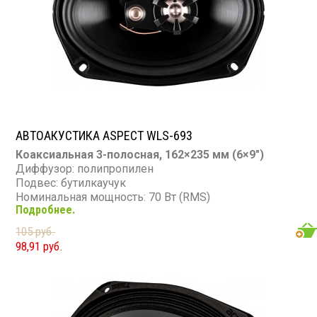
АВТОАКУСТИКА ASPECT WLS-693
Коаксиальная 3-полосная, 162×235 мм (6×9″)
Диффузор: полипропилен
Подвес: бутилкаучук
Номинальная мощность: 70 Вт (RMS)
Подробнее.
Максимальная мощность: 210 Вт
Диапазон частот: 60 – 20 000 Гц
105 руб.
Чувствительность: 91 дБ
98,91 руб.
Сопротивление: 4 Ом
Твитер: майлар 30 мм
Супер-твитер: майлар 15 мм
Магнит: ферритовый
Монтажная глубина: 80 мм