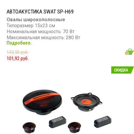
АВТОАКУСТИКА SWAT SP-H69
Овалы широкополосные
Типоразмер 15х23 см
Номинальная мощность: 70 Вт
Максимальная мощность: 280 Вт
Подробнее.
Диапазон частот: 60 - 16 000 Гц
Чувствительность: 90 дБ
143,50 руб.
Сопротивление: 4 Ом
101,92 руб.