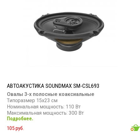
АВТОАКУСТИКА SOUNDMAX SM-CSL693
Овалы 3-х полосные коаксиальные
Типоразмер 15х23 см
Номинальная мощность: 110 Вт
Максимальная мощность: 300 Вт
Подробнее.
Диапазон частот: 30 - 20 000 Гц
Чувствительность: 92 дБ
105 руб.
Сопротивление: 4 Ом