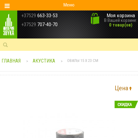
Меню
Моя корзина
+37529
663-33-53
В Вашей корзине:
+37529
707-40-70
0 товар(ов)
ГЛАВНАЯ
АКУСТИКА
ОВАЛЫ 15 Х 23 СМ
>
>
Цена