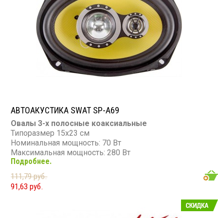
АВТОАКУСТИКА SWAT SP-A69
Овалы 3-х полосные коаксиальные
Типоразмер 15х23 см
Номинальная мощность: 70 Вт
Максимальная мощность: 280 Вт
Подробнее.
Диапазон частот: 50 - 20 000 Гц
Чувствительность: 90 дБ
111,79 руб.
Сопротивление: 4 Ом
91,63 руб.