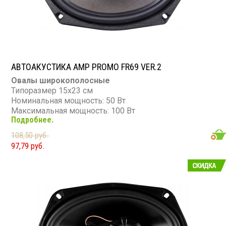
АВТОАКУСТИКА AMP PROMO FR69 VER.2
Овалы широкополосные
Типоразмер 15х23 см
Номинальная мощность: 50 Вт
Максимальная мощность: 100 Вт
Подробнее.
Диапазон частот: 70 - 18 000 Гц
Чувствительность: 92 дБ
108,50 руб.
Сопротивление: 3 Ом
97,79 руб.