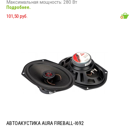
Максимальная мощность: 280 Вт
Подробнее.
Диапазон частот: 80 - 20 000 Гц
Чувствительность: 90 дБ
101,50 руб.
Сопротивление: 4 Ом
АВТОАКУСТИКА AURA FIREBALL-I692