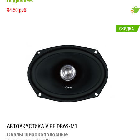
Подробнее.
Диапазон частот: 50 - 20 000 Гц
Чувствительность: 91 дБ
94,50 руб.
Сопротивление: 4 Ом
АВТОАКУСТИКА VIBE DB69-M1
Овалы широкополосные