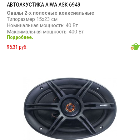
АВТОАКУСТИКА AIWA ASK-6949
Овалы 2-х полосные коаксиальные
Типоразмер 15х23 см
Номинальная мощность: 40 Вт
Максимальная мощность: 400 Вт
Подробнее.
Диапазон частот: 50 - 22 000 Гц
Чувствительность: 92 дБ
95,31 руб.
Сопротивление: 4 Ом