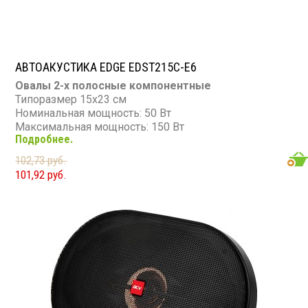
АВТОАКУСТИКА EDGE EDST215C-E6
Овалы 2-х полосные компонентные
Типоразмер 15х23 см
Номинальная мощность: 50 Вт
Максимальная мощность: 150 Вт
Подробнее.
Диапазон частот: 70 - 20 000 Гц
Чувствительность: 86 дБ
102,73 руб.
Сопротивление: 4 Ом
101,92 руб.