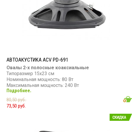
АВТОАКУСТИКА ACV PD-691
Овалы 2-х полосные коаксиальные
Типоразмер 15х23 см
Номинальная мощность: 80 Вт
Максимальная мощность: 240 Вт
Подробнее.
Диапазон частот: 70 - 25 000 Гц
Чувствительность: 91 дБ
80,50 руб.
Сопротивление: 4 Ом
73,50 руб.