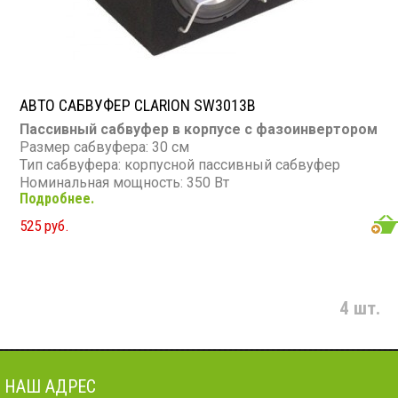
АВТО САБВУФЕР CLARION SW3013B
Пассивный сабвуфер в корпусе с фазоинвертором
Размер сабвуфера: 30 см
Тип сабвуфера: корпусной пассивный сабвуфер
Номинальная мощность: 350 Вт
Подробнее.
Максимальная мощность: 700 Вт
Диапазон частот: 30 - 1 000 Гц
525 руб.
Сопротивление: 4 Ом
4 шт.
НАШ АДРЕС