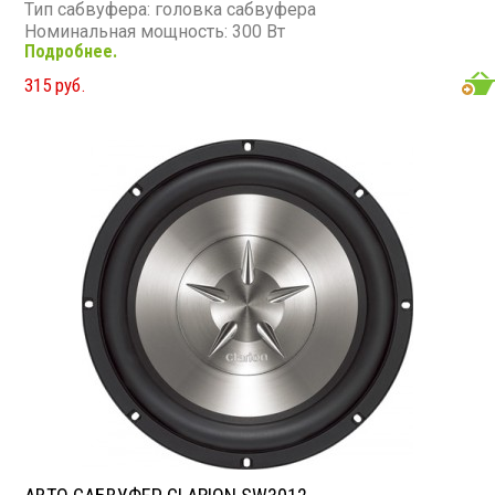
Тип сабвуфера: головка сабвуфера
Номинальная мощность: 300 Вт
Подробнее.
Максимальная мощность: 600 Вт
Диапазон частот: 32 - 1 000 Гц
315 руб.
Сопротивление: 4 Ом