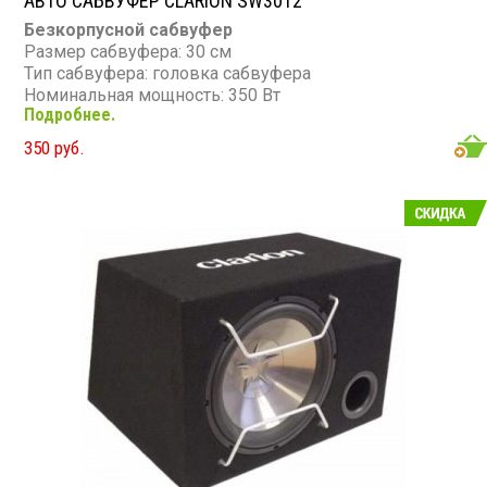
АВТО САБВУФЕР CLARION SW3012
Безкорпусной сабвуфер
Размер сабвуфера: 30 см
Тип сабвуфера: головка сабвуфера
Номинальная мощность: 350 Вт
Подробнее.
Максимальная мощность: 700 Вт
Диапазон частот: 35 - 500 Гц
350 руб.
Сопротивление: 4 Ом