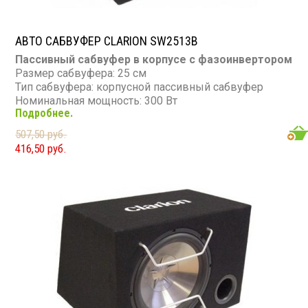
АВТО САБВУФЕР CLARION SW2513B
Пассивный сабвуфер в корпусе с фазоинвертором
Размер сабвуфера: 25 см
Тип сабвуфера: корпусной пассивный сабвуфер
Номинальная мощность: 300 Вт
Подробнее.
Максимальная мощность: 600 Вт
Диапазон частот: 32 - 1 000 Гц
507,50 руб.
Сопротивление: 4 Ом
416,50 руб.