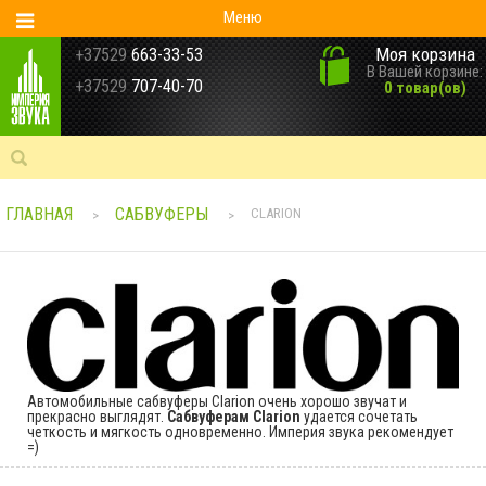
Меню
Моя корзина
+37529
663-33-53
В Вашей корзине:
+37529
707-40-70
0 товар(ов)
ГЛАВНАЯ
САБВУФЕРЫ
CLARION
>
>
Автомобильные сабвуферы Clarion очень хорошо звучат и
прекрасно выглядят.
Сабвуферам Clarion
удается сочетать
четкость и мягкость одновременно. Империя звука рекомендует
=)