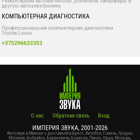
Ремонтируем автомагнитолы, усилители, сабвуферы и
другую автоэлектронику
КОМПЬЮТЕРНАЯ ДИАГНОСТИКА
Профессиональная компьютерная диагностика
Toyota/Lexus
+375296633353
О нас
Обратная связь
Вход
ИМПЕРИЯ ЗВУКА, 2001-2026
Автозвук в Минске с доставкой в Брест, Витебск, Гомель, Гродно,
Могилев, Бобруйск, Барановичи, Борисов, Пинск, Оршу, Мозырь,