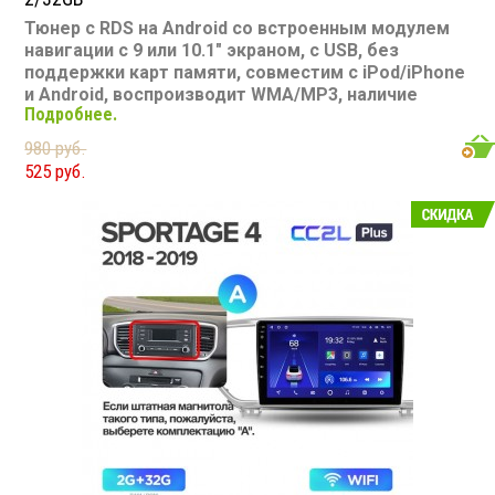
Тюнер с RDS на Android со встроенным модулем
навигации с 9 или 10.1" экраном, с USB, без
поддержки карт памяти, совместим с iPod/iPhone
и Android, воспроизводит WMA/MP3, наличие
Подробнее.
Bluetooth, подключение камеры заднего вида,
подходит для Kia Carens UN 2006-2012
980 руб.
Размер: 2-DIN
525 руб.
Подсветка: многоцветная
CD/MP3: нет/есть
Воспроизведение видео: есть
Экран: 9 или 10.1"
TV-тюнер: нет
USB: есть
SD карта: нет
AUX вход: есть
Пульт: нет
Bluetooth: есть
Съемная панель: нет
RCA (линейные) выходы: 3 пары
Мощность 50 Вт х 4