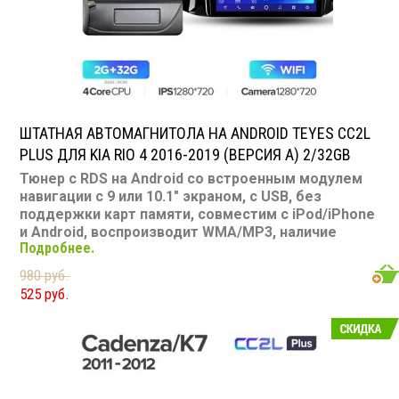
Съемная панель: нет
RCA (линейные) выходы: 3 пары
Мощность 50 Вт х 4
ШТАТНАЯ АВТОМАГНИТОЛА НА ANDROID TEYES CC2L
PLUS ДЛЯ KIA RIO 4 2016-2019 (ВЕРСИЯ A) 2/32GB
Тюнер с RDS на Android со встроенным модулем
навигации с 9 или 10.1" экраном, с USB, без
поддержки карт памяти, совместим с iPod/iPhone
и Android, воспроизводит WMA/MP3, наличие
Подробнее.
Bluetooth, подключение камеры заднего вида,
подходит для Kia RIO 4 2016-2019
980 руб.
Размер: 2-DIN
525 руб.
Подсветка: многоцветная
CD/MP3: нет/есть
Воспроизведение видео: есть
Экран: 9 или 10.1"
TV-тюнер: нет
USB: есть