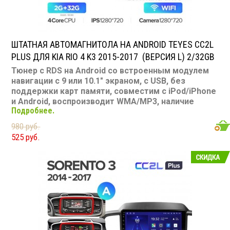
ШТАТНАЯ АВТОМАГНИТОЛА НА ANDROID TEYES CC2L
PLUS ДЛЯ KIA RIO 4 K3 2015-2017 (ВЕРСИЯ L) 2/32GB
Тюнер с RDS на Android со встроенным модулем
навигации с 9 или 10.1" экраном, с USB, без
поддержки карт памяти, совместим с iPod/iPhone
и Android, воспроизводит WMA/MP3, наличие
Подробнее.
Bluetooth, подключение камеры заднего вида,
подходит для Kia RIO 4 K3 2015-2017
980 руб.
Размер: 2-DIN
525 руб.
Подсветка: многоцветная
CD/MP3: нет/есть
Воспроизведение видео: есть
Экран: 9 или 10.1"
TV-тюнер: нет
USB: есть
SD карта: нет
AUX вход: есть
Пульт: нет