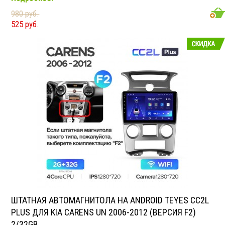
подходит для Kia Rio 4 IV FB 2020-2021
980 руб.
Размер: 2-DIN
525 руб.
Подсветка: многоцветная
CD/MP3: нет/есть
Воспроизведение видео: есть
Экран: 9 или 10.1"
TV-тюнер: нет
USB: есть
SD карта: нет
AUX вход: есть
Пульт: нет
Bluetooth: есть
Съемная панель: нет
RCA (линейные) выходы: 3 пары
Мощность 50 Вт х 4
ШТАТНАЯ АВТОМАГНИТОЛА НА ANDROID TEYES CC2L
PLUS ДЛЯ KIA CARENS UN 2006-2012 (ВЕРСИЯ F2)
2/32GB