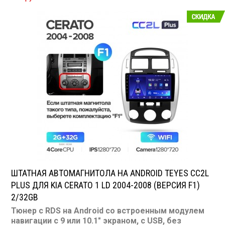
Подсветка: многоцветная
CD/MP3: нет/есть
Воспроизведение видео: есть
Экран: 9 или 10.1"
TV-тюнер: нет
USB: есть
SD карта: нет
AUX вход: есть
Пульт: нет
Bluetooth: есть
Съемная панель: нет
RCA (линейные) выходы: 3 пары
Мощность 50 Вт х 4
ШТАТНАЯ АВТОМАГНИТОЛА НА ANDROID TEYES CC2L
PLUS ДЛЯ KIA CERATO 1 LD 2004-2008 (ВЕРСИЯ F1)
2/32GB
Тюнер с RDS на Android со встроенным модулем
навигации с 9 или 10.1" экраном, с USB, без