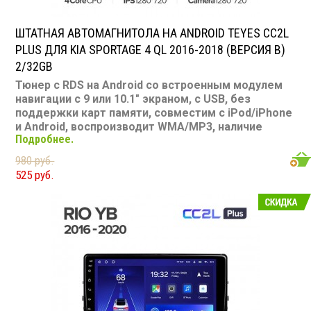
ШТАТНАЯ АВТОМАГНИТОЛА НА ANDROID TEYES CC2L
PLUS ДЛЯ KIA SPORTAGE 4 QL 2016-2018 (ВЕРСИЯ B)
2/32GB
Тюнер с RDS на Android со встроенным модулем
навигации с 9 или 10.1" экраном, с USB, без
поддержки карт памяти, совместим с iPod/iPhone
и Android, воспроизводит WMA/MP3, наличие
Подробнее.
Bluetooth, подключение камеры заднего вида,
подходит для Kia Sportage 4 QL 2016-2018
980 руб.
Размер: 2-DIN
525 руб.
Подсветка: многоцветная
CD/MP3: нет/есть
Воспроизведение видео: есть
Экран: 9 или 10.1"
TV-тюнер: нет
USB: есть
SD карта: нет
AUX вход: есть
Пульт: нет
Bluetooth: есть