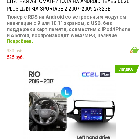
ШТАТНАЯ АВТОМАГНИТОЛА НА ANDROID TEYES CC2L
PLUS ДЛЯ KIA SPORTAGE 2 2007-2009 2/32GB
Тюнер с RDS на Android со встроенным модулем
навигации с 9 или 10.1" экраном, с USB, без
поддержки карт памяти, совместим с iPod/iPhone
и Android, воспроизводит WMA/MP3, наличие
Подробнее.
Bluetooth, подключение камеры заднего вида,
подходит для Kia Sportage 2 2007-2009
980 руб.
Размер: 2-DIN
525 руб.
Подсветка: многоцветная
CD/MP3: нет/есть
Воспроизведение видео: есть
Экран: 9 или 10.1"
TV-тюнер: нет
USB: есть
SD карта: нет
AUX вход: есть
Пульт: нет
Bluetooth: есть
Съемная панель: нет
RCA (линейные) выходы: 3 пары
Мощность 50 Вт х 4