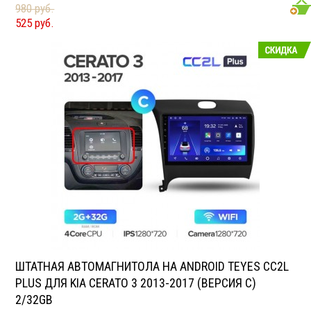
подходит для Kia Carnival YP 2014-2020
980 руб.
Размер: 2-DIN
525 руб.
Подсветка: многоцветная
CD/MP3: нет/есть
Воспроизведение видео: есть
Экран: 9 или 10.1"
TV-тюнер: нет
USB: есть
SD карта: нет
AUX вход: есть
Пульт: нет
Bluetooth: есть
Съемная панель: нет
RCA (линейные) выходы: 3 пары
Мощность 50 Вт х 4
ШТАТНАЯ АВТОМАГНИТОЛА НА ANDROID TEYES CC2L
PLUS ДЛЯ KIA CERATO 3 2013-2017 (ВЕРСИЯ C)
2/32GB