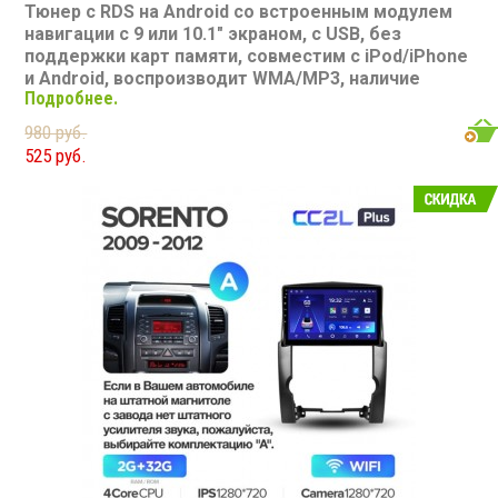
Тюнер с RDS на Android со встроенным модулем
навигации с 9 или 10.1" экраном, с USB, без
поддержки карт памяти, совместим с iPod/iPhone
и Android, воспроизводит WMA/MP3, наличие
Подробнее.
Bluetooth, подключение камеры заднего вида,
подходит для Kia Cerato 3 2013-2017
980 руб.
Размер: 2-DIN
525 руб.
Подсветка: многоцветная
CD/MP3: нет/есть
Воспроизведение видео: есть
Экран: 9 или 10.1"
TV-тюнер: нет
USB: есть
SD карта: нет
AUX вход: есть
Пульт: нет
Bluetooth: есть
Съемная панель: нет
RCA (линейные) выходы: 3 пары
Мощность 50 Вт х 4