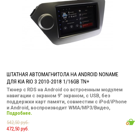
SD карта: есть
AUX вход: есть
Пульт: нет
Bluetooth: есть
Съемная панель: нет
RCA (линейные) выходы: 3 пары
Мощность 40 Вт х 4
ШТАТНАЯ АВТОМАГНИТОЛА НА ANDROID NONAME
ДЛЯ KIA RIO 3 2010-2018 1/16GB TN+
Тюнер с RDS на Android со встроенным модулем
навигации с экраном 9" экраном, с USB, без
поддержки карт памяти, совместим с iPod/iPhone
и Android, воспроизводит WMA/MP3/Видео,
Подробнее.
наличие Bluetooth, подключение камеры заднего
вида, подходит для Kia Rio 3 2010-2018
542,50 руб.
Размер: 2 DIN
472,50 руб.
Подсветка: многоцветная