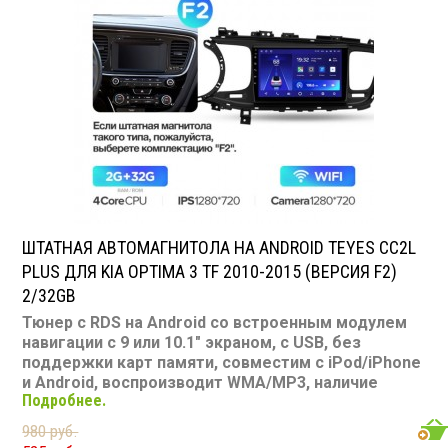
USB: есть
SD карта: нет
AUX вход: есть
Пульт: нет
Bluetooth: есть
Съемная панель: нет
RCA (линейные) выходы: 3 пары
Мощность 50 Вт х 4
ШТАТНАЯ АВТОМАГНИТОЛА НА ANDROID TEYES CC2L
PLUS ДЛЯ KIA OPTIMA 3 TF 2010-2015 (ВЕРСИЯ F2)
2/32GB
Тюнер с RDS на Android со встроенным модулем
навигации с 9 или 10.1" экраном, с USB, без
поддержки карт памяти, совместим с iPod/iPhone
и Android, воспроизводит WMA/MP3, наличие
Подробнее.
Bluetooth, подключение камеры заднего вида,
подходит для Kia Optima 3 TF 2010-2015
980 руб.
Размер: 2-DIN