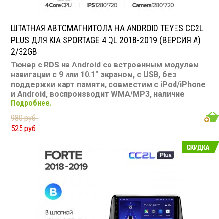
ШТАТНАЯ АВТОМАГНИТОЛА НА ANDROID TEYES CC2L
PLUS ДЛЯ KIA SPORTAGE 4 QL 2018-2019 (ВЕРСИЯ A)
2/32GB
Тюнер с RDS на Android со встроенным модулем
навигации с 9 или 10.1" экраном, с USB, без
поддержки карт памяти, совместим с iPod/iPhone
и Android, воспроизводит WMA/MP3, наличие
Подробнее.
Bluetooth, подключение камеры заднего вида,
подходит для Kia Sportage 4 QL 2018-2019
980 руб.
Размер: 2-DIN
525 руб.
Подсветка: многоцветная
CD/MP3: нет/есть
Воспроизведение видео: есть
Экран: 9 или 10.1"
TV-тюнер: нет
USB: есть
SD карта: нет
AUX вход: есть
Пульт: нет