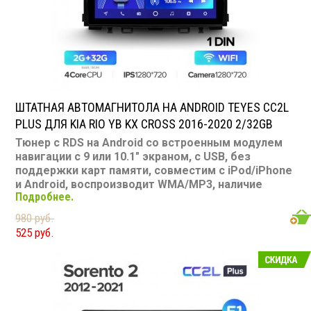
Съемная панель: нет
RCA (линейные) выходы: 3 пары
Мощность 50 Вт х 4
ШТАТНАЯ АВТОМАГНИТОЛА НА ANDROID TEYES CC2L
PLUS ДЛЯ KIA RIO YB KX CROSS 2016-2020 2/32GB
Тюнер с RDS на Android со встроенным модулем
навигации с 9 или 10.1" экраном, с USB, без
поддержки карт памяти, совместим с iPod/iPhone
и Android, воспроизводит WMA/MP3, наличие
Подробнее.
Bluetooth, подключение камеры заднего вида,
подходит для Kia RIO YB KX Cross 2016-2020
980 руб.
Размер: 1-DIN
525 руб.
Подсветка: многоцветная
CD/MP3: нет/есть
Воспроизведение видео: есть
Экран: 9 или 10.1"
TV-тюнер: нет
USB: есть