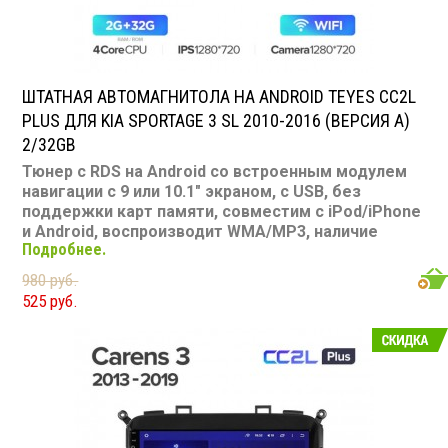
ШТАТНАЯ АВТОМАГНИТОЛА НА ANDROID TEYES CC2L
PLUS ДЛЯ KIA SPORTAGE 3 SL 2010-2016 (ВЕРСИЯ A)
2/32GB
Тюнер с RDS на Android со встроенным модулем
навигации с 9 или 10.1" экраном, с USB, без
поддержки карт памяти, совместим с iPod/iPhone
и Android, воспроизводит WMA/MP3, наличие
Подробнее.
Bluetooth, подключение камеры заднего вида,
подходит для Kia Sportage 3 SL 2010-2016
980 руб.
Размер: 2-DIN
525 руб.
Подсветка: многоцветная
CD/MP3: нет/есть
Воспроизведение видео: есть
Экран: 9 или 10.1"
TV-тюнер: нет
USB: есть
SD карта: нет