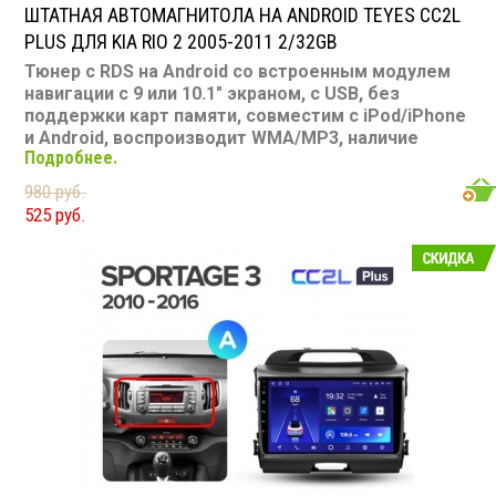
ШТАТНАЯ АВТОМАГНИТОЛА НА ANDROID TEYES CC2L
PLUS ДЛЯ KIA RIO 2 2005-2011 2/32GB
Тюнер с RDS на Android со встроенным модулем
навигации с 9 или 10.1" экраном, с USB, без
поддержки карт памяти, совместим с iPod/iPhone
и Android, воспроизводит WMA/MP3, наличие
Подробнее.
Bluetooth, подключение камеры заднего вида,
подходит для Kia RIO 2 2005-2011
980 руб.
Размер: 2-DIN
525 руб.
Подсветка: многоцветная
CD/MP3: нет/есть
Воспроизведение видео: есть
Экран: 9 или 10.1"
TV-тюнер: нет
USB: есть
SD карта: нет
AUX вход: есть
Пульт: нет
Bluetooth: есть
Съемная панель: нет
RCA (линейные) выходы: 3 пары
Мощность 50 Вт х 4