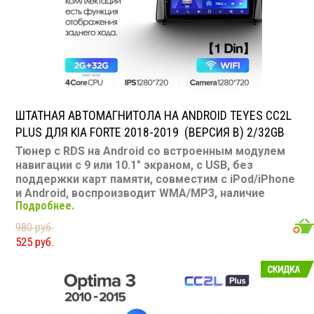
Bluetooth: есть
Съемная панель: нет
RCA (линейные) выходы: 3 пары
Мощность 50 Вт х 4
ШТАТНАЯ АВТОМАГНИТОЛА НА ANDROID TEYES CC2L
PLUS ДЛЯ KIA FORTE 2018-2019 (ВЕРСИЯ B) 2/32GB
Тюнер с RDS на Android со встроенным модулем
навигации с 9 или 10.1" экраном, с USB, без
поддержки карт памяти, совместим с iPod/iPhone
и Android, воспроизводит WMA/MP3, наличие
Подробнее.
Bluetooth, подключение камеры заднего вида,
подходит для Kia Forte 2018-2019
980 руб.
Размер: 1-DIN
525 руб.
Подсветка: многоцветная
CD/MP3: нет/есть
Воспроизведение видео: есть
Экран: 9 или 10.1"
TV-тюнер: нет