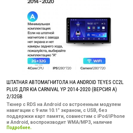
TV-тюнер: нет
USB: есть
SD карта: нет
AUX вход: есть
Пульт: нет
Bluetooth: есть
Съемная панель: нет
RCA (линейные) выходы: 3 пары
Мощность 50 Вт х 4
ШТАТНАЯ АВТОМАГНИТОЛА НА ANDROID TEYES CC2L
PLUS ДЛЯ KIA CARNIVAL YP 2014-2020 (ВЕРСИЯ A)
2/32GB
Тюнер с RDS на Android со встроенным модулем
навигации с 9 или 10.1" экраном, с USB, без
поддержки карт памяти, совместим с iPod/iPhone
и Android, воспроизводит WMA/MP3, наличие
Подробнее.
Bluetooth, подключение камеры заднего вида,