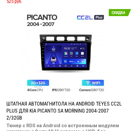
525 руб.
Подсветка: многоцветная
CD/MP3: нет/есть
Воспроизведение видео: есть
Экран: 9 или 10.1"
TV-тюнер: нет
USB: есть
SD карта: нет
AUX вход: есть
Пульт: нет
Bluetooth: есть
Съемная панель: нет
RCA (линейные) выходы: 3 пары
Мощность 50 Вт х 4
ШТАТНАЯ АВТОМАГНИТОЛА НА ANDROID TEYES CC2L
PLUS ДЛЯ KIA PICANTO SA MORNING 2004-2007
2/32GB
Тюнер с RDS на Android со встроенным модулем