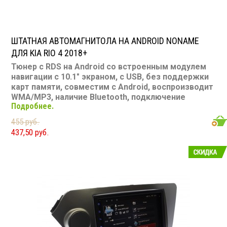
ШТАТНАЯ АВТОМАГНИТОЛА НА ANDROID NONAME
ДЛЯ KIA RIO 4 2018+
Тюнер с RDS на Android со встроенным модулем
навигации с 10.1" экраном, с USB, без поддержки
карт памяти, совместим с Android, воспроизводит
WMA/MP3, наличие Bluetooth, подключение
Подробнее.
камеры заднего вида, подходит для Kia Rio 4
2018+
455 руб.
Размер: 2 din
437,50 руб.
Подсветка: соответствует модели авто
CD/MP3: нет/есть
DVD/Video: нет, 10.1" экран
TV-тюнер: нет
USB: есть
SD карта: нет
AUX вход: есть
Пульт: нет
Bluetooth: есть