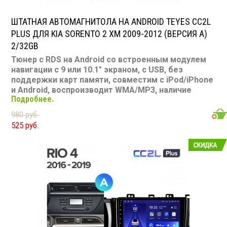
ШТАТНАЯ АВТОМАГНИТОЛА НА ANDROID TEYES CC2L
PLUS ДЛЯ KIA SORENTO 2 XM 2009-2012 (ВЕРСИЯ A)
2/32GB
Тюнер с RDS на Android со встроенным модулем
навигации с 9 или 10.1" экраном, с USB, без
поддержки карт памяти, совместим с iPod/iPhone
и Android, воспроизводит WMA/MP3, наличие
Подробнее.
Bluetooth, подключение камеры заднего вида,
подходит для Kia Sorento 2 XM 2009-2012
980 руб.
Размер: 2-DIN
525 руб.
Подсветка: многоцветная
CD/MP3: нет/есть
Воспроизведение видео: есть
Экран: 9 или 10.1"
TV-тюнер: нет
USB: есть
SD карта: нет
AUX вход: есть
Пульт: нет
Bluetooth: есть