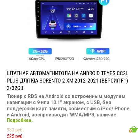
SD карта: нет
AUX вход: есть
Пульт: нет
Bluetooth: есть
Съемная панель: нет
RCA (линейные) выходы: 3 пары
Мощность 50 Вт х 4
ШТАТНАЯ АВТОМАГНИТОЛА НА ANDROID TEYES CC2L
PLUS ДЛЯ KIA SORENTO 2 XM 2012-2021 (ВЕРСИЯ F1)
2/32GB
Тюнер с RDS на Android со встроенным модулем
навигации с 9 или 10.1" экраном, с USB, без
поддержки карт памяти, совместим с iPod/iPhone
и Android, воспроизводит WMA/MP3, наличие
Подробнее.
Bluetooth, подключение камеры заднего вида,
подходит для Kia Sorento 2 XM 2012-2021
980 руб.
Размер: 2-DIN
525 руб.