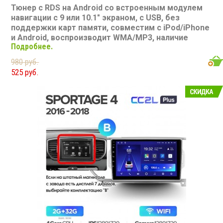
Тюнер с RDS на Android со встроенным модулем
навигации с 9 или 10.1" экраном, с USB, без
поддержки карт памяти, совместим с iPod/iPhone
и Android, воспроизводит WMA/MP3, наличие
Подробнее.
Bluetooth, подключение камеры заднего вида,
подходит для Kia Ceed 3 CD 2018-2022
980 руб.
Размер: 1-DIN
525 руб.
Подсветка: многоцветная
CD/MP3: нет/есть
Воспроизведение видео: есть
Экран: 9 или 10.1"
TV-тюнер: нет
USB: есть
SD карта: нет
AUX вход: есть
Пульт: нет
Bluetooth: есть
Съемная панель: нет
RCA (линейные) выходы: 3 пары
Мощность 50 Вт х 4