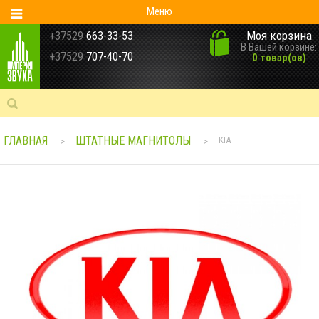
Меню
Моя корзина
+37529
663-33-53
В Вашей корзине:
+37529
707-40-70
0 товар(ов)
ГЛАВНАЯ
ШТАТНЫЕ МАГНИТОЛЫ
KIA
>
>