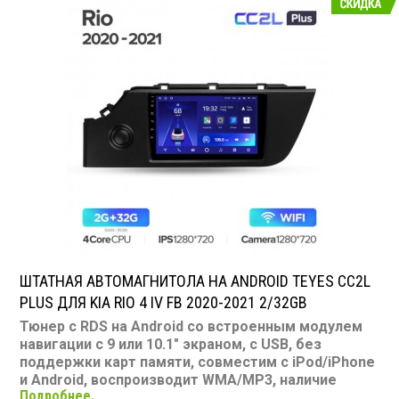
Воспроизведение видео: есть
Экран: 9 или 10.1"
TV-тюнер: нет
USB: есть
SD карта: нет
AUX вход: есть
Пульт: нет
Bluetooth: есть
Съемная панель: нет
RCA (линейные) выходы: 3 пары
Мощность 50 Вт х 4
ШТАТНАЯ АВТОМАГНИТОЛА НА ANDROID TEYES CC2L
PLUS ДЛЯ KIA RIO 4 IV FB 2020-2021 2/32GB
Тюнер с RDS на Android со встроенным модулем
навигации с 9 или 10.1" экраном, с USB, без
поддержки карт памяти, совместим с iPod/iPhone
и Android, воспроизводит WMA/MP3, наличие
Подробнее.
Bluetooth, подключение камеры заднего вида,