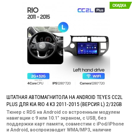
CD/MP3: нет/есть
Воспроизведение видео: есть
Экран: 9"
TV-тюнер: нет
USB: есть
SD карта: нет
AUX вход: есть
Пульт: нет
Bluetooth: есть
Съемная панель: нет
RCA (линейные) выходы: 3 пары
Мощность 40 Вт х 4
ШТАТНАЯ АВТОМАГНИТОЛА НА ANDROID TEYES CC2L
PLUS ДЛЯ KIA RIO 4 K3 2011-2015 (ВЕРСИЯ L) 2/32GB
Тюнер с RDS на Android со встроенным модулем
навигации с 9 или 10.1" экраном, с USB, без
поддержки карт памяти, совместим с iPod/iPhone
и Android, воспроизводит WMA/MP3, наличие