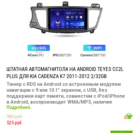
SD карта: нет
AUX вход: есть
Пульт: нет
Bluetooth: есть
Съемная панель: нет
RCA (линейные) выходы: 3 пары
Мощность 50 Вт х 4
ШТАТНАЯ АВТОМАГНИТОЛА НА ANDROID TEYES CC2L
PLUS ДЛЯ KIA CADENZA K7 2011-2012 2/32GB
Тюнер с RDS на Android со встроенным модулем
навигации с 9 или 10.1" экраном, с USB, без
поддержки карт памяти, совместим с iPod/iPhone
и Android, воспроизводит WMA/MP3, наличие
Подробнее.
Bluetooth, подключение камеры заднего вида,
подходит для Kia Cadenza K7 2011-2012
980 руб.
Размер: 2-DIN
525 руб.
Подсветка: многоцветная
CD/MP3: нет/есть