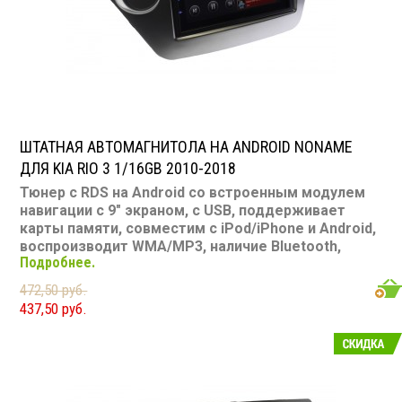
Съемная панель: нет
RCA (линейные) выходы: 2 пары
Мощность 40 Вт х 4
ШТАТНАЯ АВТОМАГНИТОЛА НА ANDROID NONAME
ДЛЯ KIA RIO 3 1/16GB 2010-2018
Тюнер с RDS на Android со встроенным модулем
навигации с 9" экраном, с USB, поддерживает
карты памяти, совместим с iPod/iPhone и Android,
воспроизводит WMA/MP3, наличие Bluetooth,
Подробнее.
подключение камеры заднего вида, подходит для
Ford Rio 3 1/16Gb 2010-2018
472,50 руб.
Размер: 9 din
437,50 руб.
Подсветка: соответствует модели авто
CD/MP3: нет/есть
DVD/Video: нет, 9" экран
TV-тюнер: нет
USB: есть