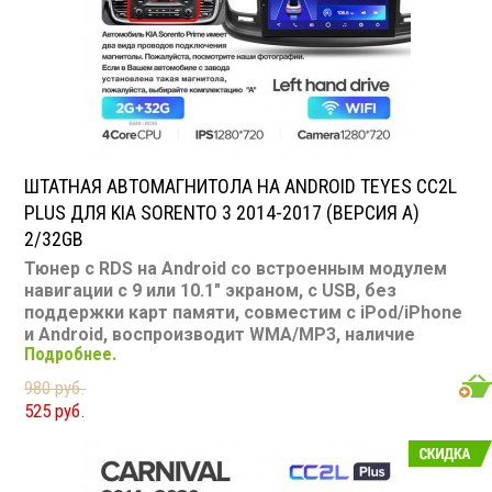
Bluetooth: есть
Съемная панель: нет
RCA (линейные) выходы: 3 пары
Мощность 50 Вт х 4
ШТАТНАЯ АВТОМАГНИТОЛА НА ANDROID TEYES CC2L
PLUS ДЛЯ KIA SORENTO 3 2014-2017 (ВЕРСИЯ A)
2/32GB
Тюнер с RDS на Android со встроенным модулем
навигации с 9 или 10.1" экраном, с USB, без
поддержки карт памяти, совместим с iPod/iPhone
и Android, воспроизводит WMA/MP3, наличие
Подробнее.
Bluetooth, подключение камеры заднего вида,
подходит для Kia Sorento 3 2014-2017
980 руб.
Размер: 2-DIN
525 руб.
Подсветка: многоцветная
CD/MP3: нет/есть
Воспроизведение видео: есть
Экран: 9 или 10.1"