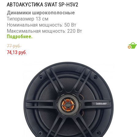
АВТОАКУСТИКА SWAT SP-H5V2
Динамики широкополосные
Типоразмер 13 см
Номинальная мощность: 50 Вт
Максимальная мощность: 220 Вт
Подробнее.
Диапазон частот: 100 - 16 000 Гц
Чувствительность: 91 дБ
77 руб.
Сопротивление: 4 Ом
74,13 руб.