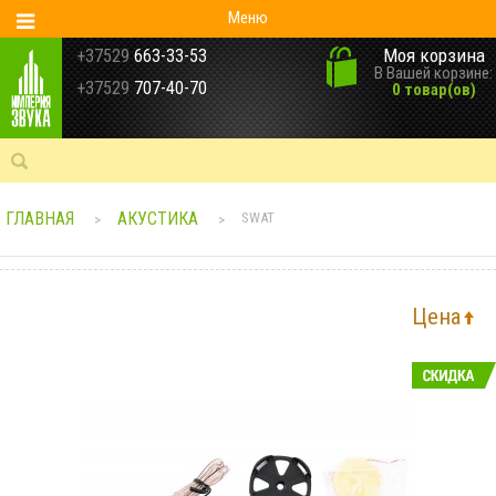
Меню
Моя корзина
+37529
663-33-53
В Вашей корзине:
+37529
707-40-70
0 товар(ов)
ГЛАВНАЯ
АКУСТИКА
SWAT
>
>
Цена