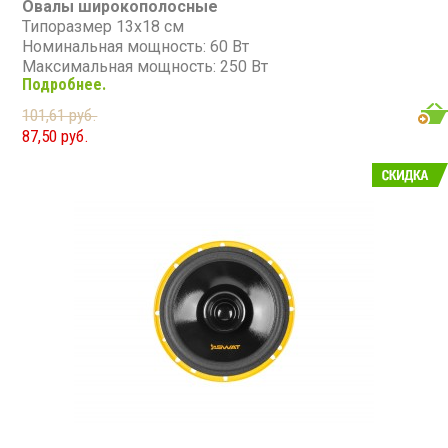
Овалы широкополосные
Типоразмер 13х18 см
Номинальная мощность: 60 Вт
Максимальная мощность: 250 Вт
Подробнее.
Диапазон частот: 80 - 16 000 Гц
Чувствительность: 88 дБ
101,61 руб.
Сопротивление: 4 Ом
87,50 руб.