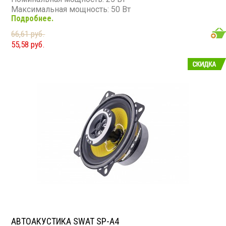
Максимальная мощность: 50 Вт
Подробнее.
Диапазон частот: 50 - 20 000 Гц
Чувствительность: 89 дБ
66,61 руб.
Сопротивление: 4 Ом
55,58 руб.
АВТОАКУСТИКА SWAT SP-A4