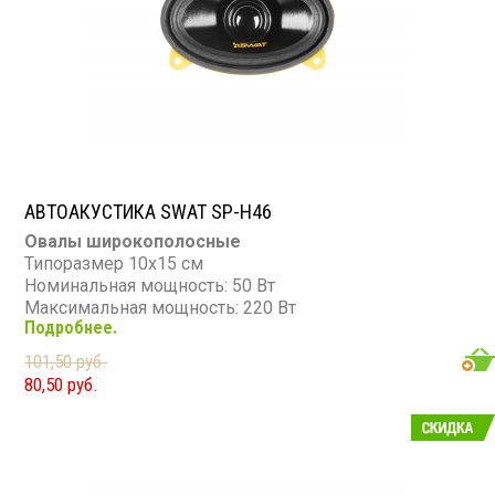
АВТОАКУСТИКА SWAT SP-H46
Овалы широкополосные
Типоразмер 10х15 см
Номинальная мощность: 50 Вт
Максимальная мощность: 220 Вт
Подробнее.
Диапазон частот: 110 - 16 000 Гц
Чувствительность: 88 дБ
101,50 руб.
Сопротивление: 4 Ом
80,50 руб.