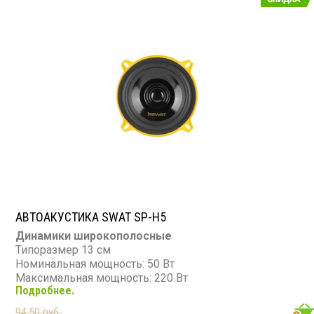
АВТОАКУСТИКА SWAT SP-H5
Динамики широкополосные
Типоразмер 13 см
Номинальная мощность: 50 Вт
Максимальная мощность: 220 Вт
Подробнее.
Диапазон частот: 100 - 16 000 Гц
Чувствительность: 88 дБ
94,50 руб.