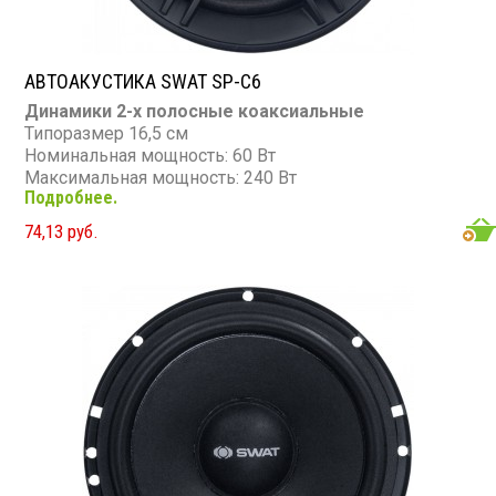
АВТОАКУСТИКА SWAT SP-C6
Динамики 2-х полосные коаксиальные
Типоразмер 16,5 см
Номинальная мощность: 60 Вт
Максимальная мощность: 240 Вт
Подробнее.
Диапазон частот: 80 - 20 000 Гц
Чувствительность: 88 дБ
74,13 руб.
Сопротивление: 4 Ом