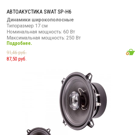
АВТОАКУСТИКА SWAT SP-H6
Динамики широкополосные
Типоразмер 17 см
Номинальная мощность: 60 Вт
Максимальная мощность: 250 Вт
Подробнее.
Диапазон частот: 80 - 16 000 Гц
Чувствительность: 90 дБ
91,46 руб.
Сопротивление: 4 Ом
87,50 руб.