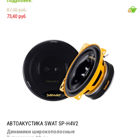
Подробнее.
Диапазон частот: 2 000 - 20 000 Гц
Чувствительность: 95 дБ
87,50 руб.
Сопротивление: 4 Ом
73,40 руб.
АВТОАКУСТИКА SWAT SP-H4V2
Динамики широкополосные