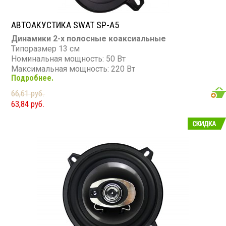
АВТОАКУСТИКА SWAT SP-A5
Динамики 2-х полосные коаксиальные
Типоразмер 13 см
Номинальная мощность: 50 Вт
Максимальная мощность: 220 Вт
Подробнее.
Диапазон частот: 70 - 20 000 Гц
Чувствительность: 88 дБ
66,61 руб.
Сопротивление: 4 Ом
63,84 руб.