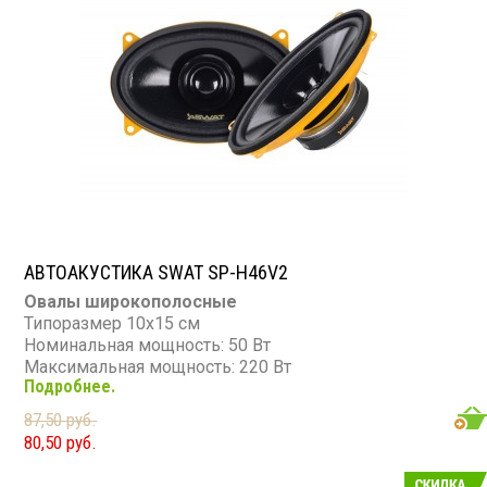
АВТОАКУСТИКА SWAT SP-H46V2
Овалы широкополосные
Типоразмер 10х15 см
Номинальная мощность: 50 Вт
Максимальная мощность: 220 Вт
Подробнее.
Диапазон частот: 110 - 16 000 Гц
Чувствительность: 91 дБ
87,50 руб.
Сопротивление: 4 Ом
80,50 руб.