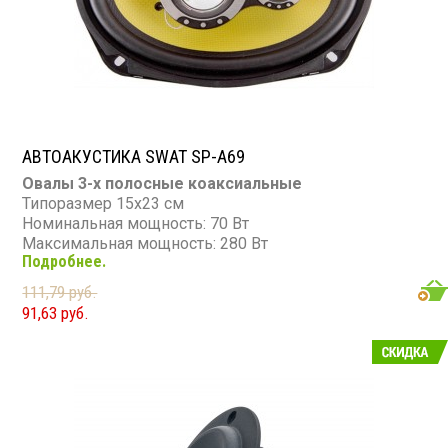
АВТОАКУСТИКА SWAT SP-A69
Овалы 3-х полосные коаксиальные
Типоразмер 15х23 см
Номинальная мощность: 70 Вт
Максимальная мощность: 280 Вт
Подробнее.
Диапазон частот: 50 - 20 000 Гц
Чувствительность: 90 дБ
111,79 руб.
Сопротивление: 4 Ом
91,63 руб.