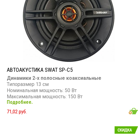
АВТОАКУСТИКА SWAT SP-C5
Динамики 2-х полосные коаксиальные
Типоразмер 13 см
Номинальная мощность: 50 Вт
Максимальная мощность: 150 Вт
Подробнее.
Диапазон частот: 100 - 20 000 Гц
Чувствительность: 88 дБ
71,02 руб.
Сопротивление: 4 Ом