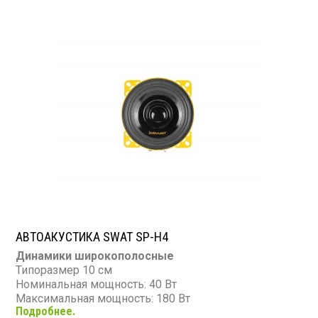
Диапазон частот: 80 - 16 000 Гц
Чувствительность: 92 дБ
Сопротивление: 4 Ом
АВТОАКУСТИКА SWAT SP-H4
Динамики широкополосные
Типоразмер 10 см
Номинальная мощность: 40 Вт
Максимальная мощность: 180 Вт
Подробнее.
Диапазон частот: 110 - 16 000 Гц