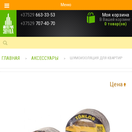
Меню
Моя корзина
+37529
663-33-53
В Вашей корзине:
+37529
707-40-70
0 товар(ов)
ГЛАВНАЯ
АКСЕССУАРЫ
ШУМОИЗОЛЯЦИЯ ДЛЯ КВАРТИР
>
>
Цена