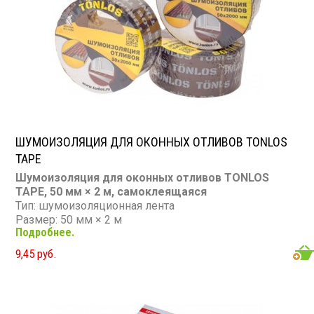
ШУМОИЗОЛЯЦИЯ ДЛЯ ОКОННЫХ ОТЛИВОВ TONLOS
TAPE
Шумоизоляция для оконных отливов TONLOS
TAPE, 50 мм × 2 м, самоклеящаяся
Тип: шумоизоляционная лента
Размер: 50 мм × 2 м
Подробнее.
Структура: двухслойная (фольга + вибромембрана)
Монтаж: самоклеящийся, без клея и инструментов
9,45 руб.
Температура эксплуатации: от -40 до +60 °C
Применение: оконные отливы, пояски, сандрики,
фасадные элементы
Особенности: устраняет дребезжание и шум дождя/