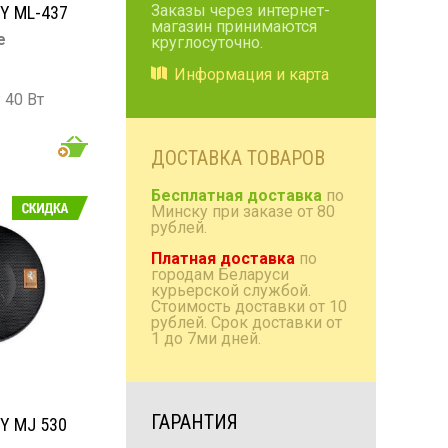
Заказы через интернет-
Y ML-437
магазин принимаются
Коробки/проставки/
е
круглосуточно.
полки
Информация и карта
Антенны радио и TV
 40 Вт
Домашняя акустика
: 120 Вт
0 000 Гц
Аксессуары
ДОСТАВКА ТОВАРОВ
Б
Бесплатная доставка
по
Минску при заказе от 80
рублей.
Платная доставка
по
городам Беларуси
курьерской службой.
Стоимость доставки от 10
рублей. Срок доставки от
1 до 7ми дней.
ГАРАНТИЯ
Y MJ 530