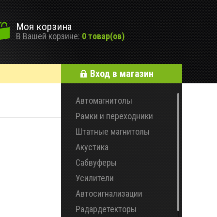
Моя корзина
В Вашей корзине:
0 товар(ов)
Вход в магазин
Автомагнитолы
Рамки и переходники
Штатные магнитолы
Акустика
Сабвуферы
Усилители
Автосигнализации
Радардетекторы