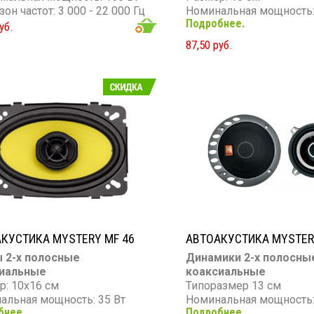
он частот: 3 000 - 22 000 Гц
Номинальная мощность:
Подробнее.
Максимальная мощность
уб.
Диапазон частот: 55 - 20
87,50 руб.
Чувствительность: 91 д
Сопротивление: 4 Ом
КУСТИКА MYSTERY MF 46
АВТОАКУСТИКА MYSTER
 2-х полосные
Динамики 2-х полосны
иальные
коаксиальные
р: 10х16 см
Типоразмер 13 см
альная мощность: 35 Вт
Номинальная мощность:
бнее.
Подробнее.
мальная мощность: 130 Вт
Максимальная мощность