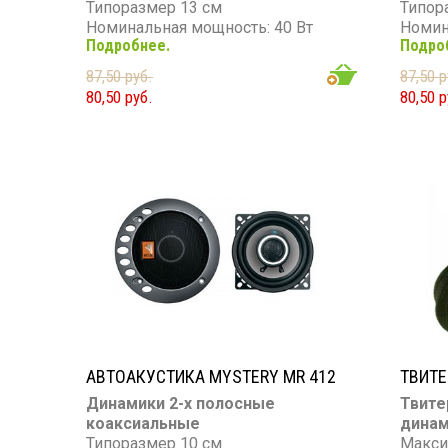
Типоразмер 13 см
Типор
Номинальная мощность: 40 Вт
Номин
Подробнее.
Подро
Максимальная мощность: 150 Вт
Макси
Диапазон частот: 70 - 20 000 Гц
Диапаз
87,50 руб.
87,50 р
Чувствительность: 91 дБ
Чувст
80,50 руб.
80,50 р
Сопротивление: 4 Ом
Сопро
АВТОАКУСТИКА MYSTERY MR 412
ТВИТЕ
Динамики 2-х полосные
Твите
коаксиальные
динам
Типоразмер 10 см
Макси