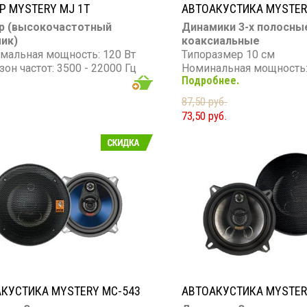
Р MYSTERY MJ 1T
АВТОАКУСТИКА MYSTER
р (высокочастотный
Динамики 3-х полосны
ик)
коаксиальные
мальная мощность: 120 Вт
Типоразмер 10 см
он частот: 3500 - 22000 Гц
Номинальная мощность:
Подробнее.
Максимальная мощность
Диапазон частот: 100 - 2
87,50 руб.
Чувствительность: 88 д
73,50 руб.
Сопротивление: 3 Ом
КУСТИКА MYSTERY MC-543
АВТОАКУСТИКА MYSTER