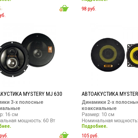
он частот: 65 - 20 000 Гц
Диапазон частот: 70 - 20
б.
98 руб.
вительность: 90 дБ
Чувствительность: 90 д
уб.
тивление: 4 Ом
Сопротивление: 4 Ом
КУСТИКА MYSTERY MJ 630
АВТОАКУСТИКА MYSTER
ики 3-х полосные
Динамики 2-х полосны
иальные
коаксиальные
р: 16 см
Размер: 10 см
альная мощность: 60 Вт
Номинальная мощность:
бнее.
Подробнее.
мальная мощность: 180 Вт
Максимальная мощность
он частот: 55 - 20 000 Гц
Диапазон частот: 70 - 20
руб.
105 руб.