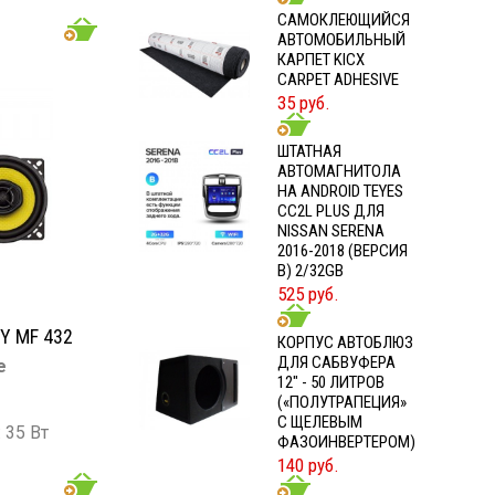
CАМОКЛЕЮЩИЙСЯ
 000 Гц
АВТОМОБИЛЬНЫЙ
Б
КАРПЕТ KICX
CARPET ADHESIVE
35 руб.
ШТАТНАЯ
АВТОМАГНИТОЛА
НА ANDROID TEYES
CC2L PLUS ДЛЯ
NISSAN SERENA
2016-2018 (ВЕРСИЯ
B) 2/32GB
525 руб.
Y MF 432
КОРПУС АВТОБЛЮЗ
ДЛЯ САБВУФЕРА
е
12" - 50 ЛИТРОВ
(«ПОЛУТРАПЕЦИЯ»
С ЩЕЛЕВЫМ
 35 Вт
ФАЗОИНВЕРТЕРОМ)
: 130 Вт
140 руб.
 000 Гц