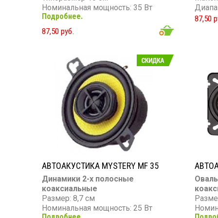
Номинальная мощность: 35 Вт
Диапаз
Подробнее.
Максимальная мощность: 120 Вт
87,50 р
Диапазон частот: 70 - 20 000 Гц
87,50 руб.
Чувствительность: 90 дБ
Сопротивление: 4 Ом
АВТОАКУСТИКА MYSTERY MF 35
АВТОА
Динамики 2-х полосные
Овалы
коаксиальные
коакс
Размер: 8,7 см
Разме
Номинальная мощность: 25 Вт
Номин
Подробнее.
Подро
Максимальная мощность: 60 Вт
Макси