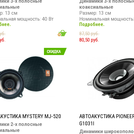
ики 3-х полосные
Динамики 3-х полосны
иальные
коаксиальные
р: 13 см
Размер: 13 см
альная мощность: 40 Вт
Номинальная мощность:
бнее.
Подробнее.
мальная мощность: 150 Вт
Максимальная мощность
он частот: 70 - 20 000 Гц
Диапазон частот: 70 - 20
уб.
87,50 руб.
вительность: 90 дБ
Чувствительность: 90 д
уб.
80,50 руб.
тивление: 4 Ом
Сопротивление: 4 Ом
КУСТИКА MYSTERY MJ-520
АВТОАКУСТИКА PIONEER
G1031I
ики 2-х полосные
иальные
Динамики широкопол