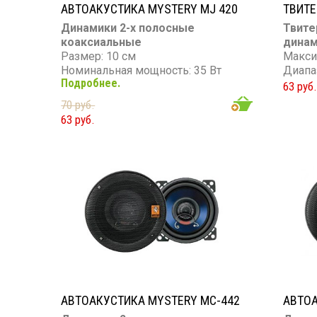
АВТОАКУСТИКА MYSTERY MJ 420
ТВИТЕ
Динамики 2-х полосные
Твите
коаксиальные
динам
Размер: 10 см
Макси
Номинальная мощность: 35 Вт
Диапаз
Подробнее.
Максимальная мощность: 120 Вт
63 руб.
Диапазон частот: 80 - 20 000 Гц
70 руб.
Чувствительность: 90 дБ
63 руб.
Сопротивление: 4 Ом
АВТОАКУСТИКА MYSTERY MC-442
АВТОА