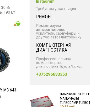
Instagram
 30 Вт
Требуется установщик
: 190 Вт
РЕМОНТ
 000 Гц
Б
Ремонтируем
автомагнитолы,
усилители, сабвуферы и
другую автоэлектронику
КОМПЬЮТЕРНАЯ
ДИАГНОСТИКА
Профессиональная
компьютерная
диагностика Toyota/Lexus
+375296633353
Y MC 643
ВИБРОИЗОЛЯЦИОННЫЕ
е
МАТЕРИАЛЫ
TURBODAMP TURBO M2
10,15 руб.