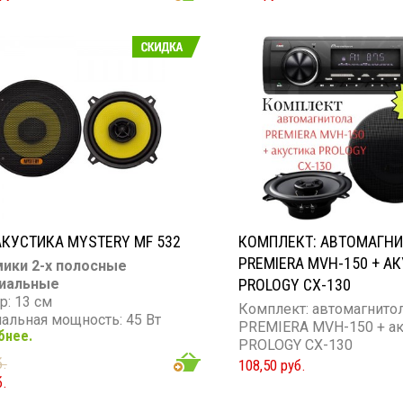
вительность: 91 дБ
Чувствительность: 90 д
тивление: 4 Ом
Сопротивление: 4 Ом
КУСТИКА MYSTERY MF 532
КОМПЛЕКТ: АВТОМАГН
PREMIERA MVH-150 + А
ики 2-х полосные
иальные
PROLOGY CX-130
р: 13 см
Комплект: автомагнито
альная мощность: 45 Вт
PREMIERA MVH-150 + ак
бнее.
мальная мощность: 180 Вт
PROLOGY CX-130
он частот: 60 - 20 000 Гц
б.
108,50 руб.
вительность: 91 дБ
б.
тивление: 4 Ом