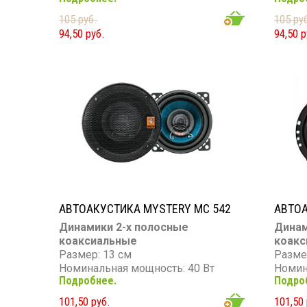
Диапазон частот: 120 - 21 000 Гц
Диапаз
105 руб.
105 ру
Чувствительность: 88 дБ
Чувст
94,50 руб.
94,50 р
Сопротивление: 4 Ом
Сопро
АВТОАКУСТИКА MYSTERY MC 542
АВТОА
Динамики 2-х полосные
Динам
коаксиальные
коакс
Размер: 13 см
Разме
Номинальная мощность: 40 Вт
Номин
Подробнее.
Подро
Максимальная мощность: 150 Вт
Макси
Диапазон частот: 70 - 20 000 Гц
Диапаз
101,50 руб.
101,50 