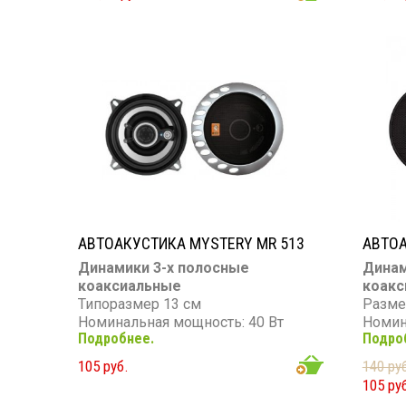
Чувствительность: 90 дБ
Чувст
Сопротивление: 4 Ом
Сопро
АВТОАКУСТИКА MYSTERY MR 513
АВТОА
Динамики 3-х полосные
Динам
коаксиальные
коакс
Типоразмер 13 см
Разме
Номинальная мощность: 40 Вт
Номин
Подробнее.
Подро
Максимальная мощность: 180 Вт
Макси
Диапазон частот: 60 - 20 000 Гц
Диапаз
105 руб.
140 ру
Чувствительность: 91 дБ
Чувст
105 ру
Сопротивление: 4 Ом
Сопро