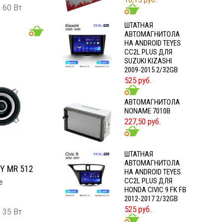
 60 Вт
: 180 Вт
ШТАТНАЯ
 000 Гц
АВТОМАГНИТОЛА
Б
НА ANDROID TEYES
CC2L PLUS ДЛЯ
SUZUKI KIZASHI
2009-2015 2/32GB
525 руб.
АВТОМАГНИТОЛА
NONAME 7010B
227,50 руб.
ШТАТНАЯ
АВТОМАГНИТОЛА
Y MR 512
НА ANDROID TEYES
CC2L PLUS ДЛЯ
е
HONDA CIVIC 9 FK FB
2012-2017 2/32GB
525 руб.
 35 Вт
: 130 Вт