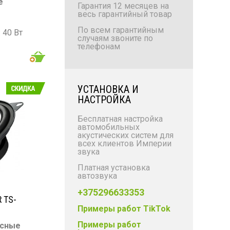
е
Гарантия 12 месяцев на
весь гарантийный товар
По всем гарантийным
 40 Вт
случаям звоните по
: 140 Вт
телефонам
 000 Гц
Б
УСТАНОВКА И
НАСТРОЙКА
Бесплатная настройка
автомобильных
акустических систем для
всех клиентов Империи
звука
Платная установка
автозвука
+375296633353
 TS-
Примеры работ TikTok
Примеры работ
осные