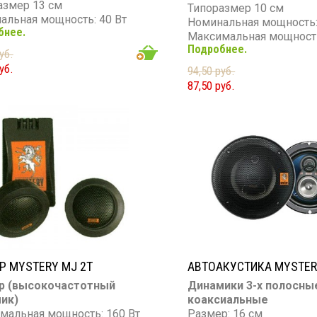
азмер 13 см
Типоразмер 10 см
альная мощность: 40 Вт
Номинальная мощность:
бнее.
мальная мощность: 140 Вт
Максимальная мощность
он частот: 70 - 22000 Гц
Подробнее.
Диапазон частот: 38 - 26
уб.
вительность: 90 дБ
Чувствительность: 86 д
уб.
94,50 руб.
тивление: 4 Ом
Сопротивление: 4 Ом
87,50 руб.
Р MYSTERY MJ 2T
АВТОАКУСТИКА MYSTER
р (высокочастотный
Динамики 3-х полосны
ик)
коаксиальные
мальная мощность: 160 Вт
Размер: 16 см