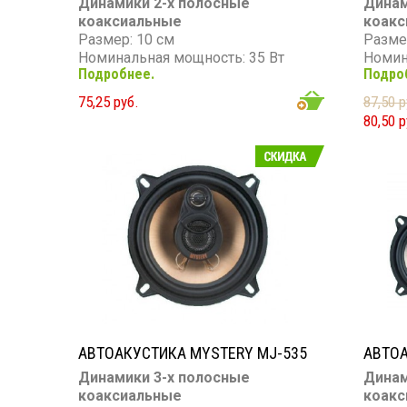
Динамики 2-х полосные
Динам
коаксиальные
коакс
Размер: 10 см
Разме
Номинальная мощность: 35 Вт
Номин
Подробнее.
Подро
Максимальная мощность: 120 Вт
Макси
Диапазон частот: 80 - 20 000 Гц
Диапаз
75,25 руб.
87,50 р
Чувствительность: 90 дБ
Чувст
80,50 р
Сопротивление: 4 Ом
Сопро
АВТОАКУСТИКА MYSTERY MJ-535
АВТОА
Динамики 3-х полосные
Динам
коаксиальные
коакс