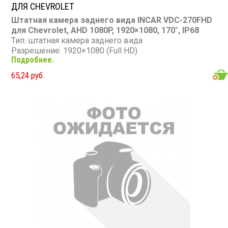
ДЛЯ CHEVROLET
Штатная камера заднего вида INCAR VDC-270FHD
для Chevrolet, AHD 1080P, 1920×1080, 170°, IP68
Тип: штатная камера заднего вида
Разрешение: 1920×1080 (Full HD)
Подробнее.
Стандарт: AHD 1080P
Сенсор: CMOS 1/3″
65,24 руб.
Угол обзора: 170°
Освещенность: 0,01 люкс
Корпус: IP68
Рабочая температура: от -30 до +85 °C
Совместимость: Chevrolet Aveo I (2003–2008), Epica
(2006–2009), Lacetti (2003–2008), Lacetti V100 (1998–
2020), Nubira (1997–2003)