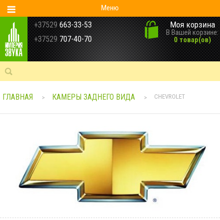
Меню
Моя корзина
+37529
663-33-53
В Вашей корзине:
+37529
707-40-70
0 товар(ов)
ГЛАВНАЯ
КАМЕРЫ ЗАДНЕГО ВИДА
CHEVROLET
>
>