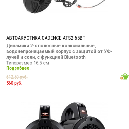
АВТОАКУСТИКА CADENCE ATS2.65BT
Динамики 2-х полосные коаксиальные,
водонепроницаемый корпус с защитой от УФ-
лучей и соли, с функцией Bluetooth
Типоразмер 16,5 см
Подробнее.
Максимальная мощность: 450 Вт
Диапазон частот: 45 - 25 000 Гц
612,50 руб.
Чувствительность: 90 дБ
560 руб.
Сопротивление: 4 Ом