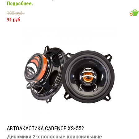
Подробнее.
Диапазон частот: 85 - 20 000 Гц
Чувствительность: 87 дБ
105 руб.
Сопротивление: 4 Ом
91 руб.
АВТОАКУСТИКА CADENCE XS-552
Динамики 2-х полосные коаксиальные