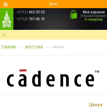
Меню
Моя корзина
+37529
663-33-53
В Вашей корзине:
+37529
707-40-70
0 товар(ов)
ГЛАВНАЯ
АКУСТИКА
CADENCE
>
>
Цена