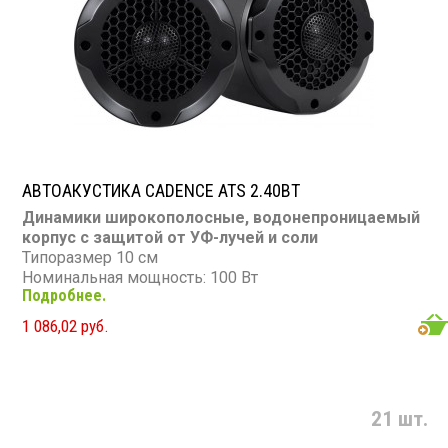
АВТОАКУСТИКА CADENCE ATS 2.40BT
Динамики широкополосные, водонепроницаемый
корпус с защитой от УФ-лучей и соли
Типоразмер 10 см
Номинальная мощность: 100 Вт
Подробнее.
Диапазон частот: 110 - 20 000 Гц
Чувствительность: 95 дБ
1 086,02 руб.
Сопротивление: 4 Ом
21 шт.