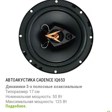
АВТОАКУСТИКА CADENCE IQ653
Динамики 3-х полосные коаксиальные
Типоразмер 17 см
Номинальная мощность: 50 Вт
Максимальная мощность: 125 Вт
Подробнее.
Диапазон частот: 60 - 20 000 Гц
Чувствительность: 89 дБ