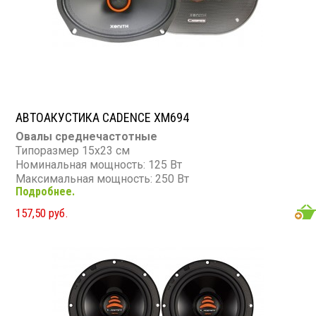
АВТОАКУСТИКА CADENCE XM694
Овалы среднечастотные
Типоразмер 15х23 см
Номинальная мощность: 125 Вт
Максимальная мощность: 250 Вт
Подробнее.
Диапазон частот: 150 - 10 000 Гц
Чувствительность: 102 дБ
157,50 руб.
Сопротивление: 4 Ом