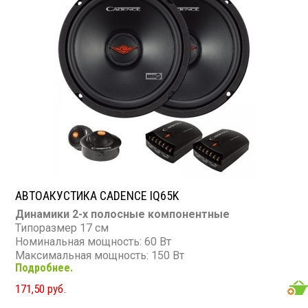
АВТОАКУСТИКА CADENCE IQ65K
Динамики 2-х полосные компонентные
Типоразмер 17 см
Номинальная мощность: 60 Вт
Максимальная мощность: 150 Вт
Подробнее.
Диапазон частот: 90 - 20 000 Гц
Чувствительность: 90 дБ
171,50 руб.
Сопротивление: 4 Ом