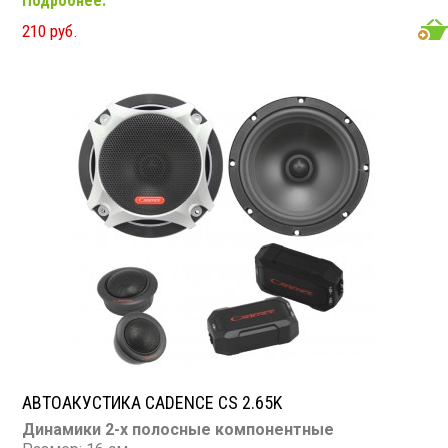
Подробнее.
Диапазон частот: 65 - 20 000 Гц
Чувствительность: 90 дБ
210 руб.
Сопротивление: 4 Ом
АВТОАКУСТИКА CADENCE CS 2.65K
Динамики 2-х полосные компонентные