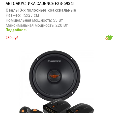
АВТОАКУСТИКА CADENCE FXS-6934I
Овалы 3-х полосные коаксиальные
Размер: 15х23 см
Номинальная мощность: 55 Вт
Максимальная мощность: 220 Вт
Подробнее.
Диапазон частот: 35 - 22 000 Гц
Чувствительность: 92 дБ
280 руб.
Сопротивление: 4 Ом