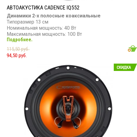
АВТОАКУСТИКА CADENCE IQ552
Динамики 2-х полосные коаксиальные
Типоразмер 13 см
Номинальная мощность: 40 Вт
Максимальная мощность: 100 Вт
Подробнее.
Диапазон частот: 70 - 20 000 Гц
Чувствительность: 88 дБ
115,50 руб.
Сопротивление: 4 Ом
94,50 руб.