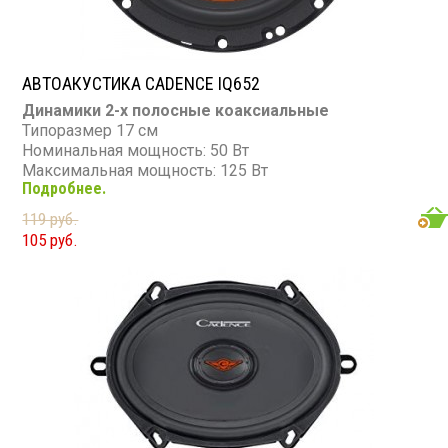
АВТОАКУСТИКА CADENCE IQ652
Динамики 2-х полосные коаксиальные
Типоразмер 17 см
Номинальная мощность: 50 Вт
Максимальная мощность: 125 Вт
Подробнее.
Диапазон частот: 60 - 20 000 Гц
Чувствительность: 89 дБ
119 руб.
Сопротивление: 4 Ом
105 руб.