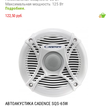
Максимальная мощность: 125 Вт
Подробнее.
Диапазон частот: 65 - 20 000 Гц
Чувствительность: 89 дБ
122,50 руб.
Сопротивление: 4 Ом
АВТОАКУСТИКА CADENCE SQS-65W