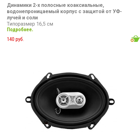
Динамики 2-х полосные коаксиальные,
водонепроницаемый корпус с защитой от УФ-
лучей и соли
Типоразмер 16,5 см
Подробнее.
Номинальная мощность: 100 Вт
Максимальная мощность: 200 Вт
140 руб.
Диапазон частот: 75 - 20 000 Гц
Чувствительность: 88 дБ
Сопротивление: 4 Ом