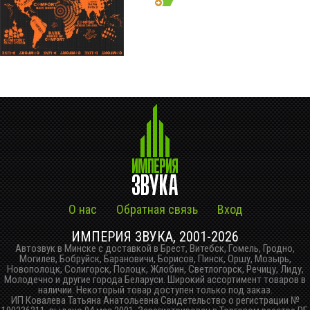
О нас
Обратная связь
Вход
ИМПЕРИЯ ЗВУКА, 2001-2026
Автозвук в Минске с доставкой в Брест, Витебск, Гомель, Гродно,
Могилев, Бобруйск, Барановичи, Борисов, Пинск, Оршу, Мозырь,
Новополоцк, Солигорск, Полоцк, Жлобин, Светлогорск, Речицу, Лиду,
Молодечно и другие города Беларуси. Широкий ассортимент товаров в
наличии. Некоторый товар доступен только под заказ.
ИП Ковалева Татьяна Анатольевна Свидетельство о регистрации №