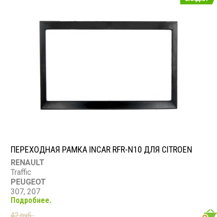
ПЕРЕХОДНАЯ РАМКА INCAR RFR-N10 ДЛЯ CITROEN
RENAULT
Traffic
PEUGEOT
307, 207
Подробнее.
CITROEN
C2, C3, Jumpy 07+
42 руб.