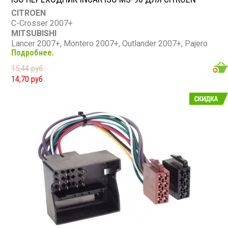
CITROEN
C-Crosser 2007+
MITSUBISHI
Lancer 2007+, Montero 2007+, Outlander 2007+, Pajero
Подробнее.
2007+, Shogun 2007+
PEUGEOT
15,44 руб.
4007 2007+
14,70 руб.