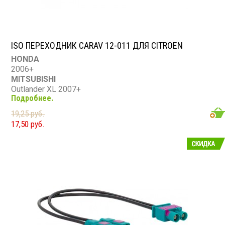
ISO ПЕРЕХОДНИК CARAV 12-011 ДЛЯ CITROEN
HONDA
2006+
MITSUBISHI
Outlander XL 2007+
Подробнее.
PEUGEOT
(4007) 2007+
19,25 руб.
CITROEN
17,50 руб.
C-Crosser 2007+