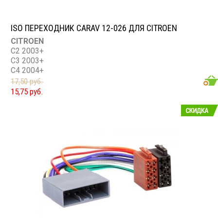
ISO ПЕРЕХОДНИК CARAV 12-026 ДЛЯ CITROEN
CITROEN
C2 2003+
C3 2003+
C4 2004+
C5 2004+
17,50 руб.
PEUGEOT
15,75 руб.
все модели с Most connector