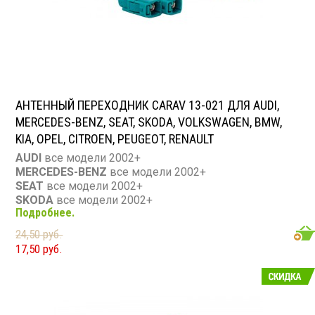
АНТЕННЫЙ ПЕРЕХОДНИК CARAV 13-021 ДЛЯ AUDI,
MERCEDES-BENZ, SEAT, SKODA, VOLKSWAGEN, BMW,
KIA, OPEL, CITROEN, PEUGEOT, RENAULT
AUDI
все модели 2002+
MERCEDES-BENZ
все модели 2002+
SEAT
все модели 2002+
SKODA
все модели 2002+
Подробнее.
VOLKSWAGEN
все модели 2002+
BMW
все модели 2001+
24,50 руб.
KIA
CEED 2009+
17,50 руб.
OPEL
все модели 2004+
CITROEN
все модели 2008+
PEUGEOT
все модели 2008+
RENAULT
все модели 2008+