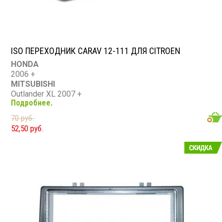
ISO ПЕРЕХОДНИК CARAV 12-111 ДЛЯ CITROEN
HONDA
2006 +
MITSUBISHI
Outlander XL 2007 +
Подробнее.
PEUGEOT
4007 2007 +
70 руб.
CITROEN
52,50 руб.
C-Crosser 2007 +