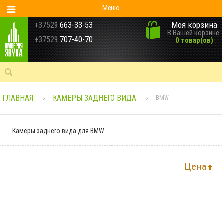
Меню
Моя корзина
+37529
663-33-53
В Вашей корзине:
+37529
707-40-70
0 товар(ов)
ГЛАВНАЯ
КАМЕРЫ ЗАДНЕГО ВИДА
BMW
>
>
Камеры заднего вида для BMW
Цена