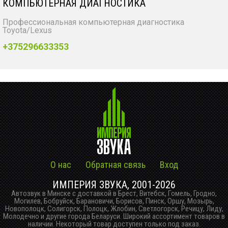
КОМПЬЮТЕРНАЯ ДИАГНОСТИКА
Профессиональная компьютерная диагностика
Toyota/Lexus
+375296633353
О нас
Обратная связь
Вход
ИМПЕРИЯ ЗВУКА, 2001-2026
Автозвук в Минске с доставкой в Брест, Витебск, Гомель, Гродно,
Могилев, Бобруйск, Барановичи, Борисов, Пинск, Оршу, Мозырь,
Новополоцк, Солигорск, Полоцк, Жлобин, Светлогорск, Речицу, Лиду,
Молодечно и другие города Беларуси. Широкий ассортимент товаров в
наличии. Некоторый товар доступен только под заказ.