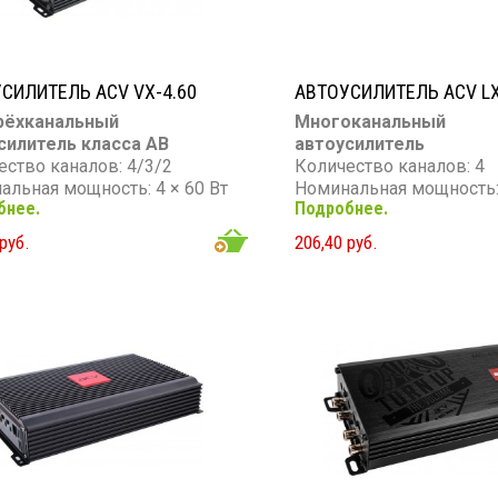
СИЛИТЕЛЬ ACV VX-4.60
АВТОУСИЛИТЕЛЬ ACV LX
рёхканальный
Многоканальный
силитель класса AB
автоусилитель
ество каналов: 4/3/2
Количество каналов: 4
альная мощность: 4 × 60 Вт
Номинальная мощность: 
бнее.
Подробнее.
 / 4 × 100 Вт (2 Ом) / 2 × 200
Максимальная мощность
Ом, мост)
Вт
руб.
206,40 руб.
ный диапазон: 10 Гц – 30
Частотный диапазон: 10 
Гц
Сопротивление: 4 Ом