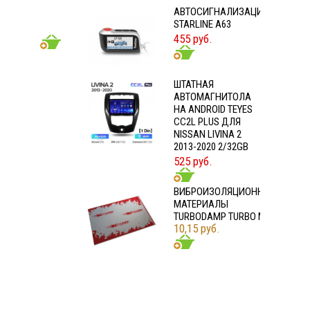
АВТОСИГНАЛИЗАЦИЯ
: 1 х
STARLINE A63
455 руб.
- 20 000
ШТАТНАЯ
АВТОМАГНИТОЛА
НА ANDROID TEYES
CC2L PLUS ДЛЯ
NISSAN LIVINA 2
2013-2020 2/32GB
525 руб.
ВИБРОИЗОЛЯЦИОННЫЕ
МАТЕРИАЛЫ
TURBODAMP TURBO M2
10,15 руб.