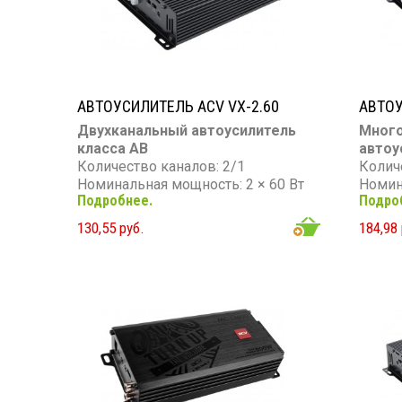
АВТОУСИЛИТЕЛЬ ACV VX-2.60
АВТОУ
Двухканальный автоусилитель
Мног
класса AB
автоу
Количество каналов: 2/1
Колич
Номинальная мощность: 2 × 60 Вт
Номин
Подробнее.
Подро
(4 Ом) / 2 × 100 Вт (2 Ом) / 1 × 200
Макси
Вт (4 Ом, мост)
Вт
130,55 руб.
184,98 
Частотный диапазон: 10 Гц – 30
Частот
кГц
Гц
Сопро