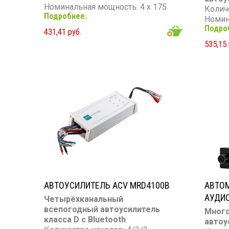
Номинальная мощность: 4 х 175
Колич
Подробнее.
Вт
Номин
Максимальная мощность: 4 х 300
Подро
Вт
431,41 руб.
Вт
Макси
535,15 
Частотный диапазон: 17 - 32 000
Вт
Гц
Частот
Сопротивление: 4 Ом
Гц
Сопро
АВТОУСИЛИТЕЛЬ ACV MRD4100B
АВТО
АУДИО
Четырёхканальный
всепогодный автоусилитель
Мног
класса D с Bluetooth
автоу