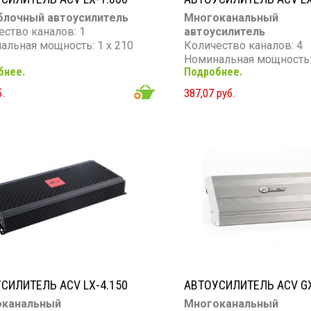
лочный автоусилитель
Многоканальный
ество каналов: 1
автоусилитель
альная мощность: 1 х 210
Количество каналов: 4
Номинальная мощность: 
бнее.
Подробнее.
мальная мощность: 1 х 400
Вт
Максимальная мощность
б.
387,07 руб.
ный диапазон: 10 - 30 000
Вт
Частотный диапазон: 10 
тивление: 4 Ом
Гц
Сопротивление: 4 Ом
СИЛИТЕЛЬ ACV LX-4.150
АВТОУСИЛИТЕЛЬ ACV GX
оканальный
Многоканальный