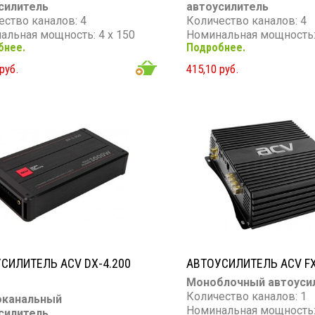
силитель
автоусилитель
ество каналов: 4
Количество каналов: 4
альная мощность: 4 х 150
Номинальная мощность: 
бнее.
Подробнее.
Вт
мальная мощность: 4 х 250
Максимальная мощность
руб.
415,10 руб.
Вт
ный диапазон: 30 - 8 000 Гц
Частотный диапазон: 15 
тивление: 4 Ом
Гц
Сопротивление: 4 Ом
СИЛИТЕЛЬ ACV DX-4.200
АВТОУСИЛИТЕЛЬ ACV FX
Моноблочный автоуси
Количество каналов: 1
оканальный
Номинальная мощность: 
силитель