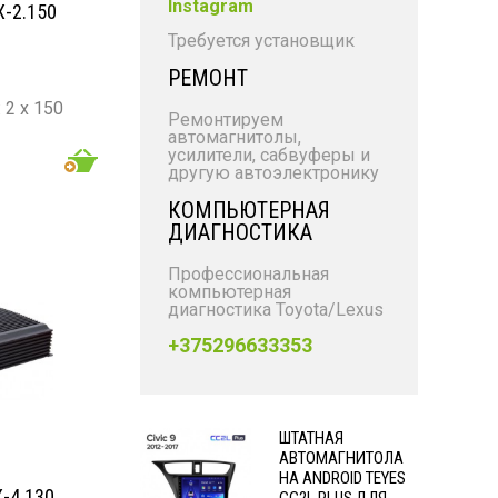
Instagram
-2.150
Требуется установщик
РЕМОНТ
2 х 150
Ремонтируем
автомагнитолы,
: 2 х 240
усилители, сабвуферы и
другую автоэлектронику
- 20 000
КОМПЬЮТЕРНАЯ
ДИАГНОСТИКА
Профессиональная
компьютерная
диагностика Toyota/Lexus
+375296633353
ШТАТНАЯ
АВТОМАГНИТОЛА
НА ANDROID TEYES
-4.130