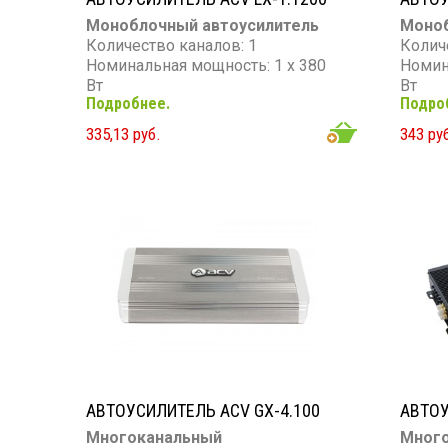
Моноблочный автоусилитель
Моноб
Количество каналов: 1
Колич
Номинальная мощность: 1 х 380
Номин
Вт
Вт
Подробнее.
Подро
Максимальная мощность: 1 х 800
Макси
Вт
Вт
335,13 руб.
343 ру
Частотный диапазон: 10 - 300 Гц
Частот
Сопротивление: 4 Ом
Гц
Сопро
АВТОУСИЛИТЕЛЬ ACV GX-4.100
АВТОУ
Многоканальный
Мног