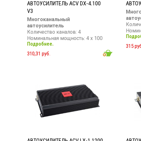
АВТОУСИЛИТЕЛЬ ACV DX-4.100
АВТОУ
V3
Мног
автоу
Многоканальный
Колич
автоусилитель
Номин
Количество каналов: 4
Подро
Вт
Номинальная мощность: 4 х 100
Макси
Подробнее.
Вт
315 ру
Вт
Максимальная мощность: 4 х 150
310,31 руб.
Сопро
Вт
Частотный диапазон: 10 - 30 000
Гц
Сопротивление: 4 Ом
АВТОУСИЛИТЕЛЬ ACV LX-1.1200
АВТОУ