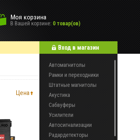
Моя корзина
В Вашей корзине:
0 товар(ов)
Вход в магазин
Автомагнитолы
Рамки и переходники
Штатные магнитолы
Цена
Акустика
Сабвуферы
Усилители
Автосигнализации
Радардетекторы