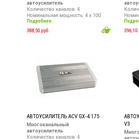
автоусилитель
автоу
Количество каналов: 4
Колич
Номинальная мощность: 4 х 100
Номин
Подробнее.
Подро
Вт
Вт
Максимальная мощность: 4 х 160
Макси
388,50 руб.
396,10 
Вт
Вт
Частотный диапазон: 17 - 32 000
Частот
Гц
Сопро
Сопротивление: 4 Ом
АВТОУСИЛИТЕЛЬ ACV GX-4.175
АВТОУ
V3
Многоканальный
автоусилитель
Мног
Количество каналов: 4
автоу