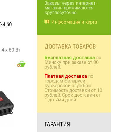
Заказы через интернет-
магазин принимаются
Коробки/проставки/
круглосуточно.
полки
Информация и карта
-4.60
Антенны радио и TV
Домашняя акустика
Аксессуары
ДОСТАВКА ТОВАРОВ
4 х 60 Вт
: 4 х 100
Бесплатная доставка
по
Минску при заказе от 80
рублей.
- 30 000
Платная доставка
по
городам Беларуси
курьерской службой.
Стоимость доставки от 10
рублей. Срок доставки от
1 до 7ми дней.
ГАРАНТИЯ