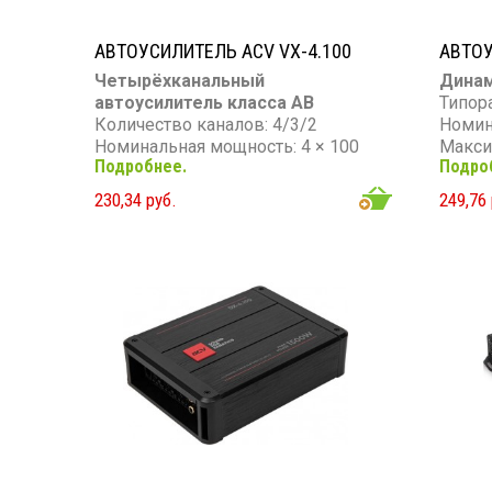
АВТОУСИЛИТЕЛЬ ACV VX-4.100
АВТОУ
Четырёхканальный
Дина
автоусилитель класса AB
Типор
Количество каналов: 4/3/2
Номин
Номинальная мощность: 4 × 100
Макси
Подробнее.
Подро
Вт (4 Ом) / 4 × 150 Вт (2 Ом) / 2 ×
Диапаз
300 Вт (4 Ом, мост)
Чувст
230,34 руб.
249,76 
Частотный диапазон: 10 Гц – 30
Сопро
кГц