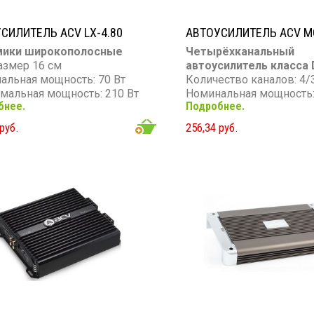
СИЛИТЕЛЬ ACV LX-4.80
АВТОУСИЛИТЕЛЬ ACV M
мики широкополосные
Четырёхканальный
азмер 16 см
автоусилитель класса 
альная мощность: 70 Вт
Количество каналов: 4/
мальная мощность: 210 Вт
Номинальная мощность: 
бнее.
Подробнее.
он частот: 70 - 18 000 Гц
(4 Ом) / 4 × 150 Вт (2 Ом)
вительность: 96 дБ
Вт (4 Ом, мост)
руб.
256,34 руб.
тивление: 4 Ом
Максимальная мощность
Частотный диапазон: 10 
кГц