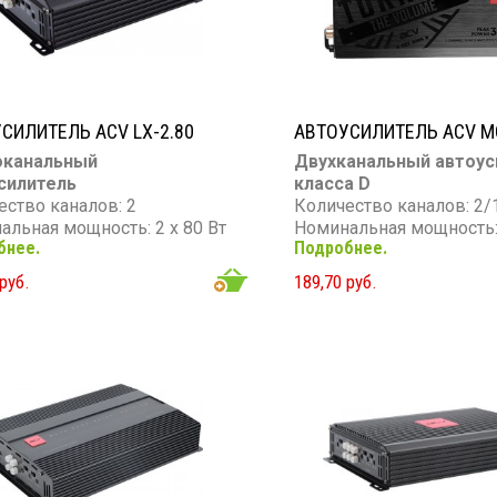
СИЛИТЕЛЬ ACV LX-2.80
АВТОУСИЛИТЕЛЬ ACV M
оканальный
Двухканальный автоус
силитель
класса D
ество каналов: 2
Количество каналов: 2/
альная мощность: 2 х 80 Вт
Номинальная мощность: 
бнее.
Подробнее.
мальная мощность: 2 х 130
(4 Ом) / 2 × 150 Вт (2 Ом)
Вт (4 Ом, мост)
руб.
189,70 руб.
ный диапазон: 10 - 30 000
Максимальная мощность
Частотный диапазон: 10 
тивление: 4 Ом
кГц