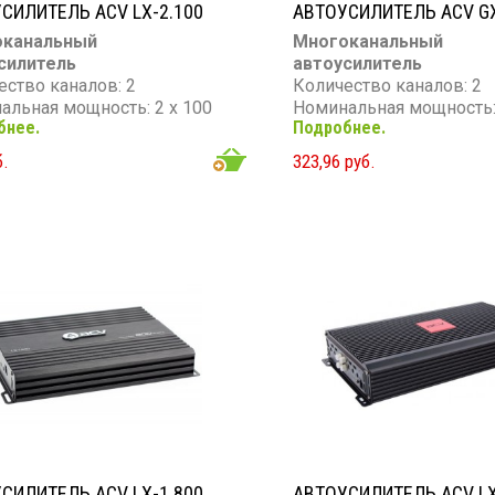
СИЛИТЕЛЬ ACV LX-2.100
АВТОУСИЛИТЕЛЬ ACV GX
оканальный
Многоканальный
силитель
автоусилитель
ество каналов: 2
Количество каналов: 2
альная мощность: 2 х 100
Номинальная мощность: 
бнее.
Подробнее.
Вт
мальная мощность: 2 х 150
Максимальная мощность
б.
323,96 руб.
Вт
тивление: 4 Ом
Частотный диапазон: 20 
Гц
Сопротивление: 4 Ом
СИЛИТЕЛЬ ACV LX-1.800
АВТОУСИЛИТЕЛЬ ACV LX