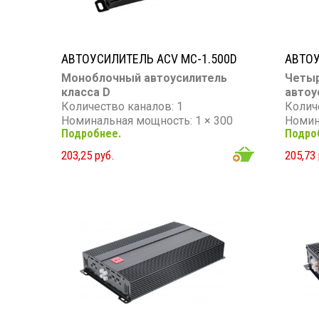
АВТОУСИЛИТЕЛЬ ACV MC-1.500D
АВТОУ
Моноблочный автоусилитель
Четы
класса D
автоу
Количество каналов: 1
Колич
Номинальная мощность: 1 × 300
Номин
Подробнее.
Подро
Вт (4 Ом) / 1 × 500 Вт (2 Ом) / 1 ×
(4 Ом)
650 Вт (1 Ом)
Вт (4 
203,25 руб.
205,73 
Максимальная мощность: 1 × 800
Частот
Вт
кГц
Частотный диапазон: 10–300 Гц