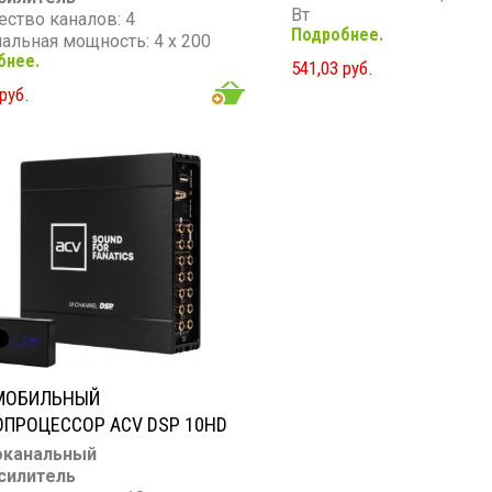
Вт
ество каналов: 4
Подробнее.
Максимальная мощность
альная мощность: 4 х 200
3000 Вт
бнее.
541,03 руб.
Частотный диапазон: 10 
мальная мощность: 4 х 350
руб.
Гц
Сопротивление: 4 Ом
ный диапазон: 10 - 30 000
тивление: 4 Ом
МОБИЛЬНЫЙ
ПРОЦЕССОР ACV DSP 10HD
оканальный
силитель