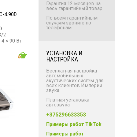
Гарантия 12 месяцев на
весь гарантийный товар
C-4.90D
По всем гарантийным
случаям звоните по
телефонам
D
3/2
4 × 90 Вт
 / 2 × 300
УСТАНОВКА И
НАСТРОЙКА
: 600 Вт
Гц – 50
Бесплатная настройка
автомобильных
акустических систем для
всех клиентов Империи
звука
Платная установка
автозвука
+375296633353
Примеры работ TikTok
Примеры работ