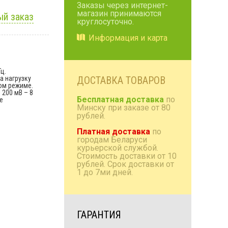
Заказы через интернет-
магазин принимаются
й заказ
Коробки/проставки/
круглосуточно.
полки
Информация и карта
Антенны радио и TV
Домашняя акустика
ц.
Аксессуары
а нагрузку
ДОСТАВКА ТОВАРОВ
вом режиме.
 200 мВ – 8
Бесплатная доставка
по
е
Минску при заказе от 80
рублей.
Платная доставка
по
городам Беларуси
курьерской службой.
Стоимость доставки от 10
рублей. Срок доставки от
1 до 7ми дней.
ГАРАНТИЯ