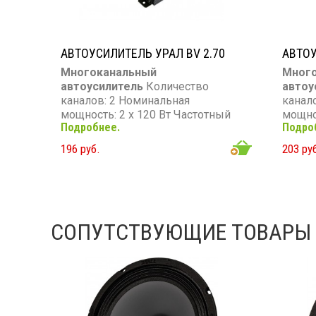
АВТОУСИЛИТЕЛЬ УРАЛ BV 2.70
АВТОУ
Многоканальный
Мног
автоусилитель
Количество
автоу
каналов: 2 Номинальная
канал
мощность: 2 х 120 Вт Частотный
мощнос
Подробнее.
Подро
диапазон: 10 - 60 000 Гц
Макси
Вт Час
196 руб.
203 ру
000 Г
СОПУТСТВУЮЩИЕ ТОВАРЫ