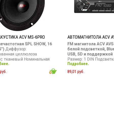
КУСТИКА ACV MS-6PRO
АВТОМАГНИТОЛА ACV A
ечастотная SPL SHOW, 16
FM магнитола ACV AVS
5″)
Диффузор:
белой подсветкой, Blue
ованная целлюлоза
USB, SD и поддержкой
с: тканевый Номинальная
Размер: 1 DIN Подсветк
бнее.
Подробнее.
сть: 150 Вт (RMS)
Съемная панель: нет
мальная мощность: 300 Вт
CD/MP3/FLAC: нет/есть
руб.
89,01 руб.
он частот: 110 – 15 000 Гц
Экран: VA LCD USB: есть 
вительность: 100 дБ
есть AUX вход: есть Blue
тивление: 4 Ом Звуковая
есть (A2DP, HFP, PBAP) 
ка: KSV 38 мм Магнит:
выходы: 2 пары Мощнос
товый 100×45×12 мм (25
Вт
 Корзина: стальная
ованная Монтажная
а: 62 мм