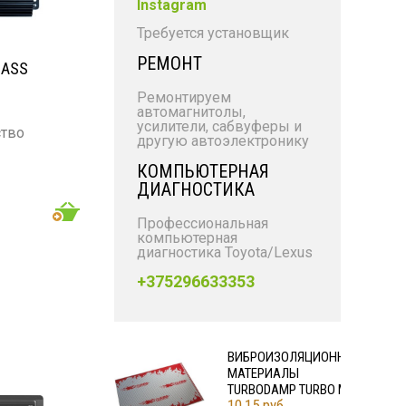
Instagram
Требуется установщик
РЕМОНТ
MASS
Ремонтируем
автомагнитолы,
усилители, сабвуферы и
тво
другую автоэлектронику
я
КОМПЬЮТЕРНАЯ
: 2 х 140
ДИАГНОСТИКА
32 - 8 000
Профессиональная
компьютерная
диагностика Toyota/Lexus
+375296633353
ВИБРОИЗОЛЯЦИОННЫЕ
МАТЕРИАЛЫ
TURBODAMP TURBO M2
10,15 руб.