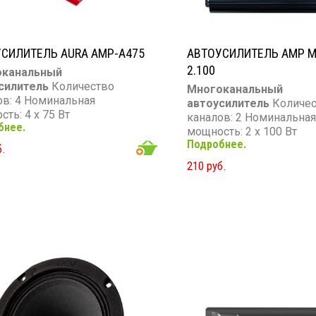
СИЛИТЕЛЬ AURA AMP-A475
АВТОУСИЛИТЕЛЬ AMP 
2.100
оканальный
силитель
Количество
Многоканальный
ов: 4 Номинальная
автоусилитель
Количес
ть: 4 х 75 Вт
каналов: 2 Номинальна
бнее.
мальная мощность: 4 х 95
мощность: 2 х 100 Вт
тотный диапазон: 20 - 20
Подробнее.
Максимальная мощность
б.
ц Сопротивление: 4 Ом
Вт Частотный диапазон: 
210 руб.
Гц Сопротивление: 4 Ом