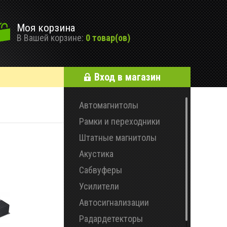
Моя корзина
В Вашей корзине:
0 товар(ов)
Вход в магазин
Автомагнитолы
Рамки и переходники
Штатные магнитолы
Акустика
Сабвуферы
Усилители
Автосигнализации
Радардетекторы