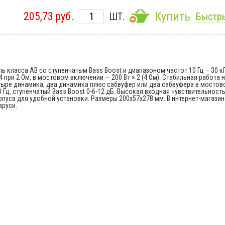
Купить
205,73 руб.
ШТ.
Быстры
 класса AB со ступенчатым Bass Boost и диапазоном частот 10 Гц – 30 кГ
4 при 2 Ом, в мостовом включении — 200 Вт × 2 (4 Ом). Стабильная работа н
четыре динамика, два динамика плюс сабвуфер или два сабвуфера в мосто
 Гц, ступенчатый Bass Boost 0-6-12 дБ. Высокая входная чувствительность
пуса для удобной установки. Размеры 200x57x278 мм. В интернет-магазин
аруси.