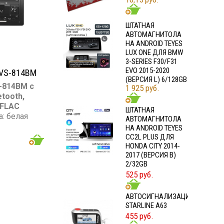
ШТАТНАЯ
АВТОМАГНИТОЛА
НА ANDROID TEYES
LUX ONE ДЛЯ BMW
3-SERIES F30/F31
EVO 2015-2020
VS-814BM
(ВЕРСИЯ L) 6/128GB
-814BM с
1 925 руб.
tooth,
 FLAC
ШТАТНАЯ
а: белая
АВТОМАГНИТОЛА
НА ANDROID TEYES
/есть
CC2L PLUS ДЛЯ
SD карта:
HONDA CITY 2014-
2017 (ВЕРСИЯ B)
tooth:
2/32GB
RCA
525 руб.
ть: 4x50
АВТОСИГНАЛИЗАЦИЯ
STARLINE A63
455 руб.