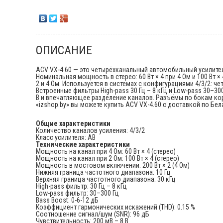
ОПИСАНИЕ
ACV VX-4.60 — это четырёхканальный автомобильный усилитель
Номинальная мощность в стерео: 60 Вт × 4 при 4 Ом и 100 Вт × 
2 и 4 Ом. Используется в системах с конфигурациями 4/3/2: 
Встроенные фильтры High-pass 30 Гц – 8 кГц и Low-pass 30–300
В и впечатляющее разделение каналов. Разъёмы по бокам кор
«izshop.by» вы можете купить ACV VX-4.60 с доставкой по Бел
Общие характеристики
Количество каналов усиления: 4/3/2
Класс усилителя: AB
Технические характеристики
Мощность на канал при 4 Ом: 60 Вт × 4 (стерео)
Мощность на канал при 2 Ом: 100 Вт × 4 (стерео)
Мощность в мостовом включении: 200 Вт × 2 (4 Ом)
Нижняя граница частотного диапазона: 10 Гц
Верхняя граница частотного диапазона: 30 кГц
High-pass фильтр: 30 Гц – 8 кГц
Low-pass фильтр: 30–300 Гц
Bass Boost: 0-6-12 дБ
Коэффициент гармонических искажений (THD): 0.15 %
Соотношение сигнал/шум (SNR): 96 дБ
Чувствительность: 200 мВ – 8 В