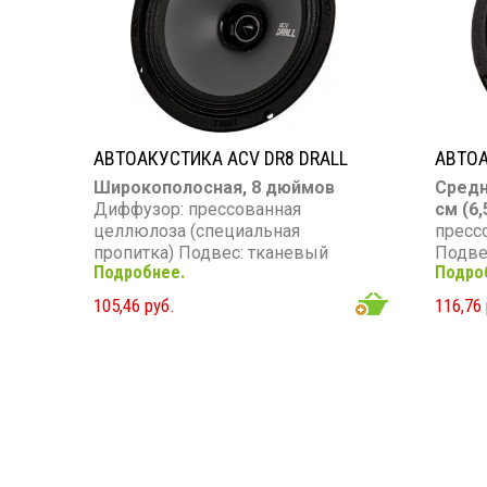
АВТОАКУСТИКА ACV DR8 DRALL
АВТОА
Широкополосная, 8 дюймов
Средн
Диффузор: прессованная
см (6,
целлюлоза (специальная
пресс
пропитка) Подвес: тканевый
Подве
Подробнее.
Подро
Номинальная мощность: 100 Вт
мощно
(RMS) Максимальная мощность:
Макси
105,46 руб.
116,76 
300 Вт Диапазон частот: 70 – 18
Диапаз
000 Гц Чувствительность: 96 дБ
Чувст
Сопротивление: 3 Ом Звуковая
Сопро
катушка: KSV 30,5 мм Магнит:
катуш
ферритовый 90×15 мм с кольцом
ферри
Фарадея
унций)
штамп
глубин