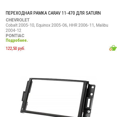
ПЕРЕХОДНАЯ РАМКА CARAV 11-470 ДЛЯ SATURN
CHEVROLET
Cobalt 2005-10, Equinox 2005-06, HHR 2006-11, Malibu
2004-12
PONTIAC
Подробнее.
G5 2007-10, G6 2005-12, Solstice 2006-09, Torrent 2006
SATURN
122,50 руб.
Aura 2007-09, Ion 2006-08, Sky 2007-09, Vue 2006-07