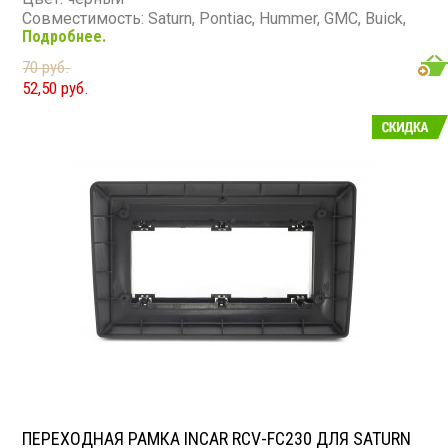
Совместимость: Saturn, Pontiac, Hummer, GMC, Buick,
Подробнее.
Chevrolet, Suzuki (2006–2014)
Материал: пластик (100% повторяет текстуру
70 руб.
торпедо)
52,50 руб.
Назначение: замена штатной магнитолы на 2-DIN
Комплект: рамка + монтажная фурнитура
ПЕРЕХОДНАЯ РАМКА INCAR RCV-FC230 ДЛЯ SATURN