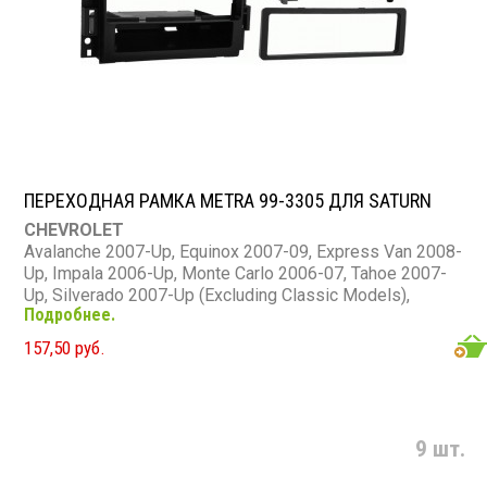
ПЕРЕХОДНАЯ РАМКА METRA 99-3305 ДЛЯ SATURN
CHEVROLET
Avalanche 2007-Up, Equinox 2007-09, Express Van 2008-
Up, Impala 2006-Up, Monte Carlo 2006-07, Tahoe 2007-
Up, Silverado 2007-Up (Excluding Classic Models),
Подробнее.
Suburban 2007-Up, Traverse 2009-Up
BUICK
157,50 руб.
Enclave 2008-Up, Lucerne 2006-10
GMC
Acadia 2007-Up, Savanna 2008-Up, Sierra 2007-Up
(Excluding Classic Models), Yukon 2007-Up
9 шт.
SATURN
Outlook 2007-10, Vue 2008-10