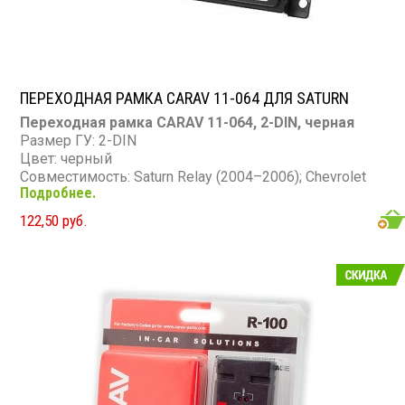
ПЕРЕХОДНАЯ РАМКА CARAV 11-064 ДЛЯ SATURN
Переходная рамка CARAV 11-064, 2-DIN, черная
Размер ГУ: 2-DIN
Цвет: черный
Совместимость: Saturn Relay (2004–2006); Chevrolet
Подробнее.
Corvette (2005–2010), Uplander (2005–2008); Hummer
H3 (2005–2010); Buick Terraza (2004–2007); Pontiac
122,50 руб.
Montana SV6 (2004–2008); Saab 97X (2005–2007)
Материал: пластик (100% повторяет текстуру
торпедо)
Назначение: замена штатной магнитолы на 2-DIN
Комплект: рамка + монтажная фурнитура