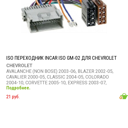
ISO ПЕРЕХОДНИК INCAR ISO GM-02 ДЛЯ CHEVROLET
CHEVROLET
AVALANCHE (NON BOSE) 2003-06, BLAZER 2002-05,
CAVALIER 2000-05, CLASSIC 2004-05, COLORADO
2004-10, CORVETTE 2005-10, EXPRESS 2003-07,
Подробнее.
EXPRESS VAN 2001-02, IMPALA 2000-05, KODIAK
(C4500&C8500) 2005-09, MALIBU 2001-03, MONTE
21 руб.
CARLO 2000-05, SILVERADO 2003-06, SILVERADO
(CLASSIC) 2007, SSR 2003-06, SUBURBAN (NON-BOSE)
2003-06, S-10 PICKUP 2002-04, TAHOE (NON-BOSE)
2003-06, TOPKICK (C4500&C8500) 2005-09,
TRAILBLAZER (NON-BOSE) 2002-09, UPLANDER 2005-