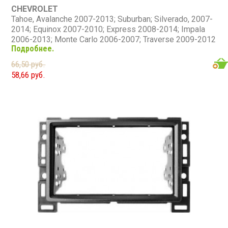
CHEVROLET
Tahoe, Avalanche 2007-2013; Suburban; Silverado, 2007-
2014; Equinox 2007-2010; Express 2008-2014; Impala
2006-2013; Monte Carlo 2006-2007; Traverse 2009-2012
Подробнее.
BUICK
Enclave 2007-2012, Lucerne 2006-2011
66,50 руб.
GMC
58,66 руб.
Acadia 2007-2012; Savana 2008-2013; Sierra, Yukon
2007-2014
HUMMER
H2 2008-2009
PONTIAC
Torrent 2007-2009
SATURN
Outlook 2007-2009; Vue 2008-2009