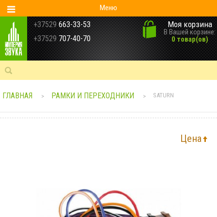
Меню
Моя корзина
+37529
663-33-53
В Вашей корзине:
+37529
707-40-70
0 товар(ов)
ГЛАВНАЯ
РАМКИ И ПЕРЕХОДНИКИ
SATURN
>
>
Цена