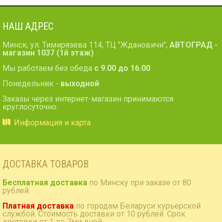
SUZUKI
XL7 2007-09
HUMMER
НАШ АДРЕС
H2 2008-09
PONTIAC
Минск, ул. Тимирязева 114, ТЦ "Ждановичи",
АВТОГРАД -
Torrent 2007-09
магазин 1037 (1й этаж)
Мы работаем без обеда
с 9.00 до 16.00
Понедельник -
выходной
Заказы через интернет-магазин принимаются
круглосуточно.
Информация и карта
ДОСТАВКА ТОВАРОВ
Бесплатная доставка
по Минску при заказе от 80
рублей.
Платная доставка
по городам Беларуси курьерской
службой. Стоимость доставки от 10 рублей. Срок
доставки от 1 до 7ми дней.