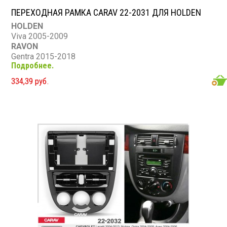
ПЕРЕХОДНАЯ РАМКА CARAV 22-2031 ДЛЯ HOLDEN
HOLDEN
Viva 2005-2009
RAVON
Gentra 2015-2018
Подробнее.
DAEWOO
Gentra 2013-2015
334,39 руб.
BUICK
Excelle 2004-2008
CHEVROLET
Lacetti 2004-2013, Nubira,Optra 2004-2008; Aveo 2004-
2006
SUZUKI
Forenza,Verona 2004-2008