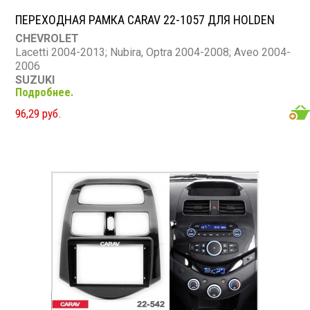
ПЕРЕХОДНАЯ РАМКА CARAV 22-1057 ДЛЯ HOLDEN
CHEVROLET
Lacetti 2004-2013; Nubira, Optra 2004-2008; Aveo 2004-
2006
SUZUKI
Подробнее.
Forenza, Verona 2004-2008
BUICK
96,29 руб.
Excelle 2004-2008
HOLDEN
Viva (JF) 2005-2009
RAVON
Gentra 2015-2018
DAEWOO
Gentra 2013-2015