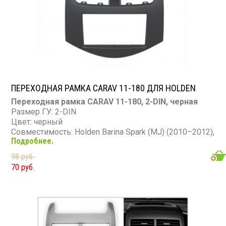
ПЕРЕХОДНАЯ РАМКА CARAV 11-180 ДЛЯ HOLDEN
Переходная рамка CARAV 11-180, 2-DIN, черная
Размер ГУ: 2-DIN
Цвет: черный
Совместимость: Holden Barina Spark (MJ) (2010–2012),
Подробнее.
Daewoo Matiz Creative (M300) (2009–2011), Chevrolet
Spark (M300) (2010–2013, 2020–2023), Ravon R2
98 руб.
(2016–2020)
70 руб.
Материал: пластик (100% повторяет текстуру
торпедо)
Назначение: замена штатной магнитолы на 2-DIN
Комплект: рамка + монтажная фурнитура