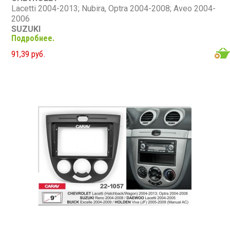
Lacetti 2004-2013; Nubira, Optra 2004-2008; Aveo 2004-
2006
SUZUKI
Подробнее.
Forenza, Verona 2004-2008
BUICK
91,39 руб.
Excelle 2004-2008
HOLDEN
Viva (JF) 2005-2009
RAVON
Gentra 2015-2018
DAEWOO
Gentra 2013-2015