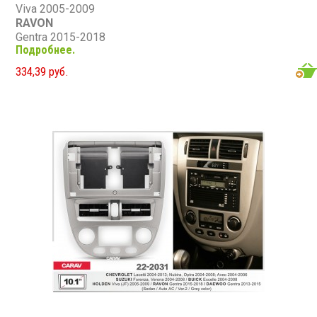
Viva 2005-2009
RAVON
Gentra 2015-2018
Подробнее.
BUICK
Excelle 2004-2008
334,39 руб.
CHEVROLET
Lacetti 2004-2013, Nubira,Optra 2004-2008; Aveo 2004-
2006
SUZUKI
Forenza,Verona 2004-2008