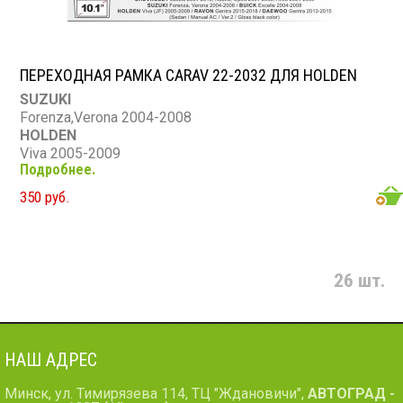
ПЕРЕХОДНАЯ РАМКА CARAV 22-2032 ДЛЯ HOLDEN
SUZUKI
Forenza,Verona 2004-2008
HOLDEN
Viva 2005-2009
Подробнее.
RAVON
Gentra 2015-2018
350 руб.
DAEWOO
Gentra 2013-2015
BUICK
Excelle 2004-2008
26 шт.
CHEVROLET
Lacetti 2004-2013, Nubira,Optra 2004-2008; Aveo 2004-
2006
НАШ АДРЕС
Минск, ул. Тимирязева 114, ТЦ "Ждановичи",
АВТОГРАД -