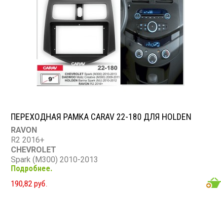
ПЕРЕХОДНАЯ РАМКА CARAV 22-180 ДЛЯ HOLDEN
RAVON
R2 2016+
CHEVROLET
Spark (M300) 2010-2013
Подробнее.
DAEWOO
Matiz Creative (M300) 2009-2011
190,82 руб.
HOLDEN
Barina Spark (MJ) 2010-2012