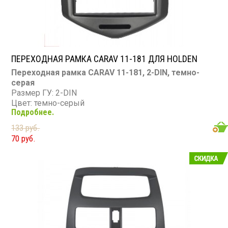
ПЕРЕХОДНАЯ РАМКА CARAV 11-181 ДЛЯ HOLDEN
Переходная рамка CARAV 11-181, 2-DIN, темно-
серая
Размер ГУ: 2-DIN
Цвет: темно-серый
Подробнее.
Совместимость: Holden Barina (TM) (2011+), Chevrolet
Aveo (2011+), Chevrolet Sonic (2011+)
133 руб.
Материал: пластик (100% повторяет текстуру
70 руб.
торпедо)
Назначение: замена штатной магнитолы на 2-DIN
Комплект: рамка + монтажная фурнитура