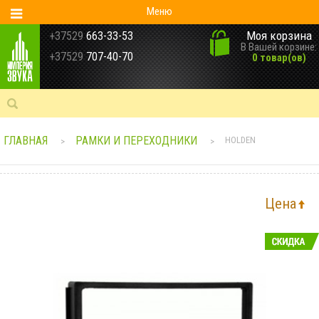
Меню
Моя корзина
+37529
663-33-53
В Вашей корзине:
+37529
707-40-70
0 товар(ов)
ГЛАВНАЯ
РАМКИ И ПЕРЕХОДНИКИ
HOLDEN
>
>
Цена