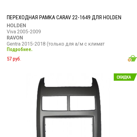
ПЕРЕХОДНАЯ РАМКА CARAV 22-1649 ДЛЯ HOLDEN
HOLDEN
Viva 2005-2009
RAVON
Gentra 2015-2018 (только для а/м с климат
Подробнее.
контролем) / Седан
CHEVROLET
57 руб.
Lacetti 2004-2013, Nubira,Optra 2004-2008; Aveo 2004-
2006
SUZUKI
Forenza,Verona 2004-2008
BUICK
Excelle 2004-2008