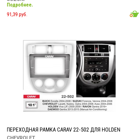
Подробнее.
Forenza, Verona 2004-2008
BUICK
91,39 руб.
Excelle 2004-2008
HOLDEN
Viva (JF) 2005-2009
RAVON
Gentra 2015-2018
DAEWOO
Gentra 2013-2015
ПЕРЕХОДНАЯ РАМКА CARAV 22-502 ДЛЯ HOLDEN
CHEVROLET