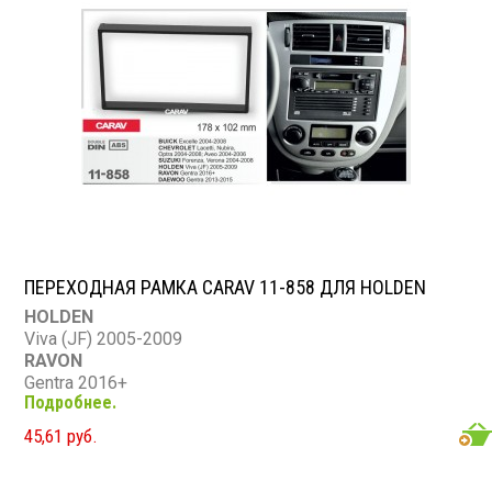
Комплект: рамка + монтажная фурнитура
ПЕРЕХОДНАЯ РАМКА CARAV 11-858 ДЛЯ HOLDEN
HOLDEN
Viva (JF) 2005-2009
RAVON
Gentra 2016+
Подробнее.
DAEWOO
Gentra 2013-2015
45,61 руб.
BUICK
Excelle 2004-2008