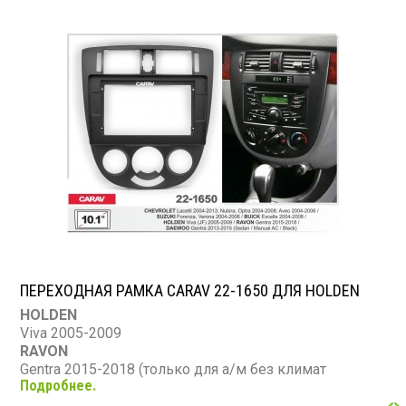
CHEVROLET
Lacetti, Nubira, Optra 2004-2008; Aveo 2004-2006
SUZUKI
Forenza, Verona 2004-2008
ПЕРЕХОДНАЯ РАМКА CARAV 22-1650 ДЛЯ HOLDEN
HOLDEN
Viva 2005-2009
RAVON
Gentra 2015-2018 (только для а/м без климат
Подробнее.
контроля) / Седан
BUICK