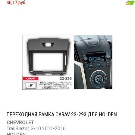
46,17 руб.
Excelle 2004-2008
CHEVROLET
Lacetti 2004-2013, Nubira,Optra 2004-2008; Aveo 2004-
2006
SUZUKI
Forenza,Verona 2004-2008
ПЕРЕХОДНАЯ РАМКА CARAV 22-293 ДЛЯ HOLDEN
CHEVROLET
TrailBlazer, S-10 2012-2016
HOLDEN