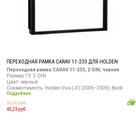
ПЕРЕХОДНАЯ РАМКА CARAV 11-233 ДЛЯ HOLDEN
Переходная рамка CARAV 11-233, 2-DIN, черная
Размер ГУ: 2-DIN
Цвет: черный
Совместимость: Holden Viva (JF) (2005–2009); Buick
Подробнее.
Excelle (2004–2008); Suzuki Forenza, Verona (2004–
2008); Chevrolet Lacetti, Nubira, Optra (2004–2008), Aveo
52,50 руб.
(2004–2006); Ravon Gentra (2016+); Daewoo Gentra
40,25 руб.
(2013–2015)
Материал: пластик (100% повторяет текстуру
торпедо)
Назначение: замена штатной магнитолы на 2-DIN