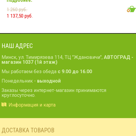
Подробнее.
камеры заднего вида (в комплект входит
видеорегистратор)
Размер: 2 din Подсветка: белая
1 260 руб.
CD/MP3: есть DVD/Video: есть, 6,2" экран TV-тюнер:
1 137,50 руб.
есть USB: есть SD карта: есть AUX вход: есть, спереди
Пульт: есть Bluetooth: есть Съемная панель: нет RCA
(линейные) выходы: 1 пара Мощность 55 Вт х 4
НАШ АДРЕС
Минск, ул. Тимирязева 114, ТЦ "Ждановичи",
АВТОГРАД -
магазин 1037 (1й этаж)
Мы работаем без обеда
с 9.00 до 16.00
Понедельник -
выходной
Заказы через интернет-магазин принимаются
круглосуточно.
Информация и карта
ДОСТАВКА ТОВАРОВ