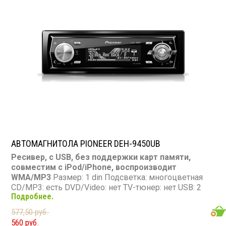
АВТОМАГНИТОЛА PIONEER DEH-9450UB
Ресивер, с USB, без поддержки карт памяти,
совместим с iPod/iPhone, воспроизводит
WMA/MP3
Размер: 1 din Подсветка: многоцветная
CD/MP3: есть DVD/Video: нет TV-тюнер: нет USB: 2
Подробнее.
(тыловой) SD карта: нет AUX вход: нет Пульт: есть
Bluetooth: нет Съемная панель: есть RCA (линейные)
577,50 руб.
выходы: 3 пары Мощность 50 Вт х 4
560 руб.