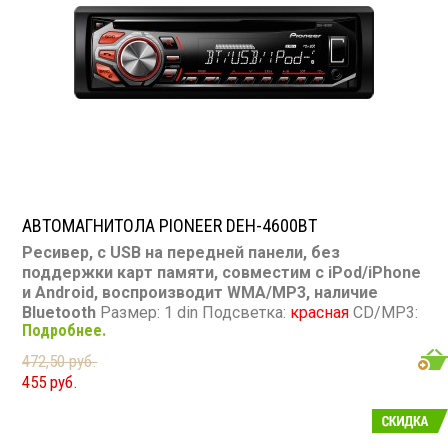
АВТОМАГНИТОЛА PIONEER DEH-4600BT
Ресивер, с USB на передней панели, без
поддержки карт памяти, совместим с iPod/iPhone
и Android, воспроизводит WMA/MP3, наличие
Bluetooth
Размер: 1 din Подсветка:
красная
CD/MP3:
Подробнее.
есть DVD/Video: нет TV-тюнер: нет USB: есть, спереди
SD карта: нет AUX вход: есть, спереди Пульт: нет
472,50 руб.
Bluetooth: есть Съемная панель: есть RCA (линейные)
455 руб.
выходы: 1 пара Мощность 50 Вт х 4