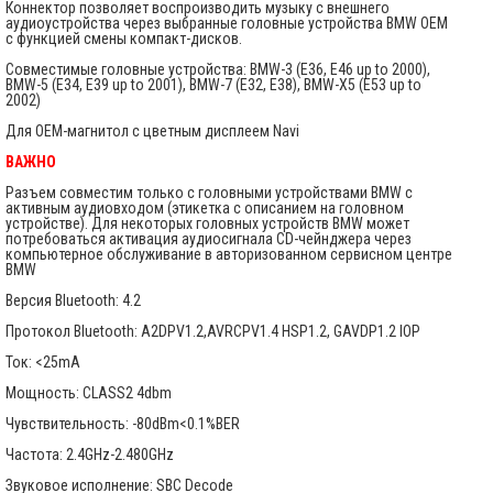
Коннектор позволяет воспроизводить музыку с внешнего
аудиоустройства через выбранные головные устройства BMW OEM
с функцией смены компакт-дисков.
Совместимые головные устройства: BMW-3 (E36, E46 up to 2000),
BMW-5 (E34, E39 up to 2001), BMW-7 (E32, E38), BMW-X5 (E53 up to
2002)
Для OEM-магнитол с цветным дисплеем Navi
ВАЖНО
Разъем совместим только с головными устройствами BMW с
активным аудиовходом (этикетка с описанием на головном
устройстве). Для некоторых головных устройств BMW может
потребоваться активация аудиосигнала CD-чейнджера через
компьютерное обслуживание в авторизованном сервисном центре
BMW
Версия Bluetooth: 4.2
Протокол Bluetooth: A2DPV1.2,AVRCPV1.4 HSP1.2, GAVDP1.2 IOP
Ток: <25mA
Мощность: CLASS2 4dbm
Чувствительность: -80dBm<0.1%BER
Частота: 2.4GHz-2.480GHz
Звуковое исполнение: SBC Decode