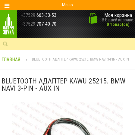
Меню
Моя корзина
+37529
663-33-53
В Вашей корзине:
+37529
707-40-70
0 товар(ов)
ГЛАВНАЯ
BLUETOOTH АДАПТЕР KAWU 25215. BMW NAVI 3-PIN - AUX IN
>
BLUETOOTH АДАПТЕР KAWU 25215. BMW
NAVI 3-PIN - AUX IN