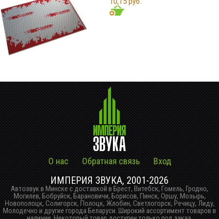
10,15 руб.
О нас
Обратная связь
Вход
ИМПЕРИЯ ЗВУКА, 2001-2026
Автозвук в Минске с доставкой в Брест, Витебск, Гомель, Гродно,
Могилев, Бобруйск, Барановичи, Борисов, Пинск, Оршу, Мозырь,
Новополоцк, Солигорск, Полоцк, Жлобин, Светлогорск, Речицу, Лиду,
Молодечно и другие города Беларуси. Широкий ассортимент товаров в
наличии. Некоторый товар доступен только под заказ.