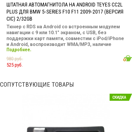
ШТАТНАЯ АВТОМАГНИТОЛА НА ANDROID TEYES CC2L
PLUS ДЛЯ BMW 5-SERIES F10 F11 2009-2017 (ВЕРСИЯ
CIC) 2/32GB
Тюнер с RDS на Android со встроенным модулем
навигации с 9 или 10.1" экраном, с USB, без
поддержки карт памяти, совместим с iPod/iPhone
и Android, воспроизводит WMA/MP3, наличие
Подробнее.
Bluetooth, подключение камеры заднего вида,
подходит для BMW 5-Series F10 F11 2009-2017
980 руб.
Размер: 0-DIN Подсветка: многоцветная CD/MP3:
525 руб.
нет/есть DVD/Video: нет, 9 или 10.1" экран TV-тюнер:
нет USB: есть SD карта: нет AUX вход: есть Пульт: нет
Bluetooth: есть Съемная панель: нет RCA (линейные)
СОПУТСТВУЮЩИЕ ТОВАРЫ
выходы: 3 пары Мощность 50 Вт х 4