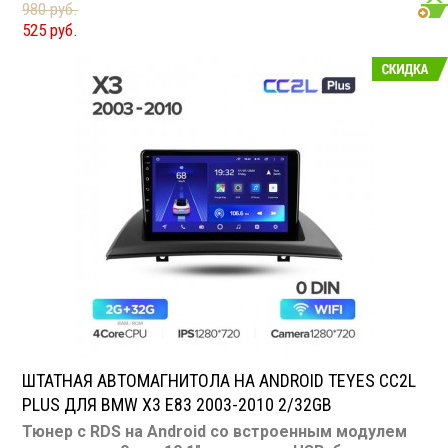
подходит для BMW X1 E84 2009-2012
Размер: 2-DIN
980 руб.
Подсветка: многоцветная CD/MP3: нет/есть
525 руб.
DVD/Video: нет, 9 или 10.1" экран TV-тюнер: нет USB:
есть SD карта: нет AUX вход: есть Пульт: нет Bluetooth:
есть Съемная панель: нет RCA (линейные) выходы: 3
пары Мощность 50 Вт х 4
ШТАТНАЯ АВТОМАГНИТОЛА НА ANDROID TEYES CC2L
PLUS ДЛЯ BMW X3 E83 2003-2010 2/32GB
Тюнер с RDS на Android со встроенным модулем