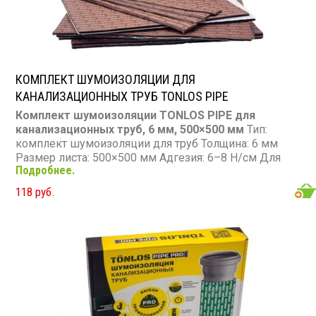
КОМПЛЕКТ ШУМОИЗОЛЯЦИИ ДЛЯ
КАНАЛИЗАЦИОННЫХ ТРУБ TONLOS PIPE
Комплект шумоизоляции TONLOS PIPE для
канализационных труб, 6 мм, 500×500 мм
Тип:
комплект шумоизоляции для труб Толщина: 6 мм
Размер листа: 500×500 мм Адгезия: 6–8 Н/см Для
Подробнее.
труб высотой: до 2,9 м Для труб диаметром: 110 мм
Состав: 5 универсальных листов + 2 спецлиста с
118 руб.
перфорацией + 13 лент для стыков Особенности:
самоклеящийся, монтаж без клея и стяжек, защита
от конденсата, работает при -40 до +60 °C
Применение: пластиковые и чугунные трубы, стояки,
лежаки