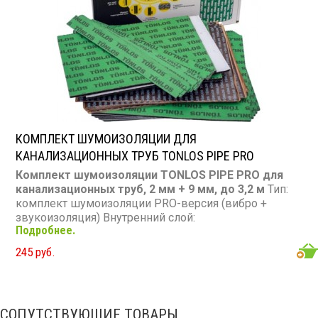
КОМПЛЕКТ ШУМОИЗОЛЯЦИИ ДЛЯ
КАНАЛИЗАЦИОННЫХ ТРУБ TONLOS PIPE PRO
Комплект шумоизоляции TONLOS PIPE PRO для
канализационных труб, 2 мм + 9 мм, до 3,2 м
Тип:
комплект шумоизоляции PRO-версия (вибро +
звукоизоляция) Внутренний слой:
Подробнее.
виброизоляционный, 2 мм (7 листов) Внешний слой:
звукоизоляционный, 9 мм (5 универсальных + 4
245 руб.
спецлиста с перфорацией) Для труб: длина до 3,2 м,
диаметр 110 мм Ленты для стыков: 15 шт.
Особенности: самоклеящийся, монтаж без клея и
стяжек, заводской раскрой, перфорация под Ø110 и
СОПУТСТВУЮЩИЕ ТОВАРЫ
Ø50 мм Температура эксплуатации: от -40 до +60 °C