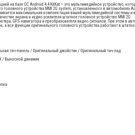
ией на базе ОС Android 4.4 KitKat – это мультимедийное устройство, кото
 головного устройства MMI 2G system, установленного в автомобилях Aud
спечивается максимальная комплектация вашей мультимедийной системы и 
ачестве экрана и аудио усилителя штатное головное устройство MMI 2G
ера, GPS навигатора и преобразователя видео сигналов. При этом в авт
к, а все функции оригинального головного устройства работают в штатн
ьная тач-панель / Оригинальный джойстик / Оригинальный тач-пад
X / Выносной динамик
опка