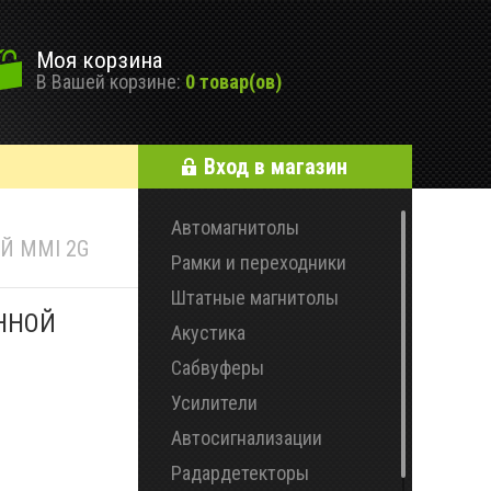
Моя корзина
В Вашей корзине:
0 товар(ов)
Вход в магазин
Автомагнитолы
Й MMI 2G
Рамки и переходники
Штатные магнитолы
ЕННОЙ
Акустика
Сабвуферы
Усилители
Автосигнализации
Радардетекторы