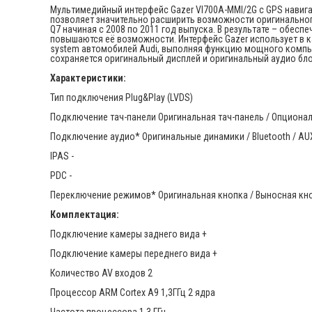
Мультимедийный интерфейс Gazer VI700A-MMI/2G с GPS навигац
позволяет значительно расширить возможности оригинального
Q7 начиная с 2008 по 2011 год выпуска. В результате – обе
повышаются её возможности. Интерфейс Gazer использует в к
system автомобилей Audi, выполняя функцию мощного компьют
сохраняется оригинальный дисплей и оригинальный аудио бло
Характеристики:
Тип подключения Plug&Play (LVDS)
Подключение тач-панели Оригинальная тач-панель / Опционал
Подключение аудио* Оригинальные динамики / Bluetooth / AU
IPAS -
PDC -
Переключение режимов* Оригинальная кнопка / Выносная кн
Комплектация:
Подключение камеры заднего вида +
Подключение камеры переднего вида +
Количество AV входов 2
Процессор ARM Cortex A9 1,3ГГц 2 ядра