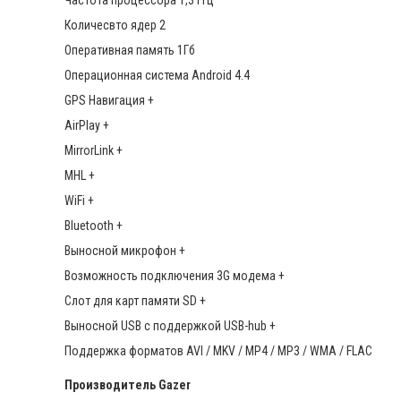
Частота процессора 1,3 ГГц
Количесвто ядер 2
Оперативная память 1Гб
Операционная система Android 4.4
GPS Навигация +
AirPlay +
MirrorLink +
MHL +
WiFi +
Bluetooth +
Выносной микрофон +
Возможность подключения 3G модема +
Слот для карт памяти SD +
Выносной USB c поддержкой USB-hub +
Поддержка форматов AVI / MKV / MP4 / MP3 / WMA / FLAC
Производитель
Gazer