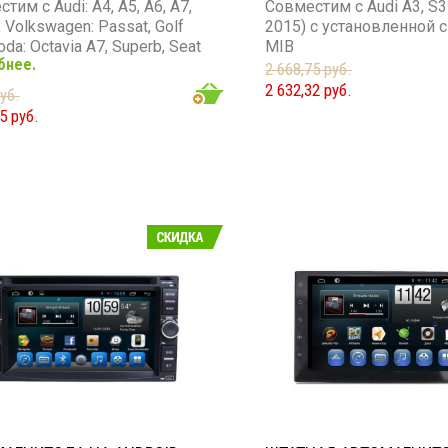
тим с Audi: A4, A5, A6, A7,
Совместим с Audi A3, S3
, Volkswagen: Passat, Golf
2015) с установленной 
koda: Octavia A7, Superb, Seat
MIB
бнее.
(2015+) с системой MIB2.
2 668,75 руб.
2 632,32 руб.
уб.
5 руб.