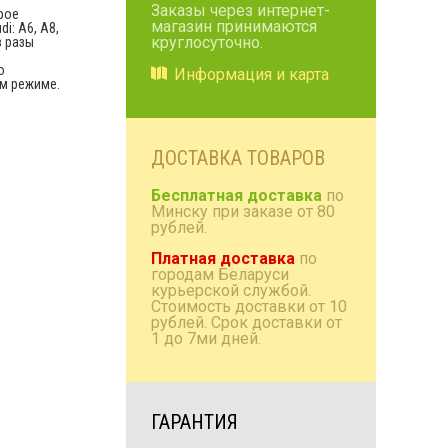
Заказы через интернет-
рое
магазин принимаются
i: A6, A8,
Коробки/проставки/
круглосуточно.
в разы
полки
о
Информация и карта
Антенны радио и TV
ом режиме.
Домашняя акустика
Аксессуары
ДОСТАВКА ТОВАРОВ
Бесплатная доставка
по
Минску при заказе от 80
рублей.
Платная доставка
по
городам Беларуси
курьерской службой.
Стоимость доставки от 10
рублей. Срок доставки от
1 до 7ми дней.
ГАРАНТИЯ