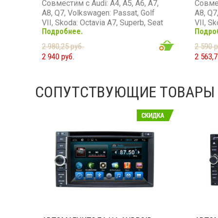
Совместим с Audi: A4, A5, A6, A7,
Совмес
A8, Q7, Volkswagen: Passat, Golf
A8, Q7
VII, Skoda: Octavia A7, Superb, Seat
VII, S
Подробнее.
Подро
Ateca (2015+) с системой MIB2
Ateca 
2 980,25 руб.
2 590 р
2 940 руб.
2 563,7
СОПУТСТВУЮЩИЕ ТОВАРЫ