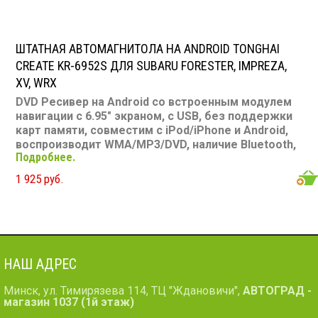
ШТАТНАЯ АВТОМАГНИТОЛА НА ANDROID TONGHAI
CREATE KR-6952S ДЛЯ SUBARU FORESTER, IMPREZA,
XV, WRX
DVD Ресивер на Android со встроенным модулем
навигации с 6.95" экраном, с USB, без поддержки
карт памяти, совместим с iPod/iPhone и Android,
воспроизводит WMA/MP3/DVD, наличие Bluetooth,
Подробнее.
подключение камеры заднего вида
Размер: 2 din
Подсветка: многоцветная CD/MP3: есть DVD/Video:
1 925 руб.
есть, 6.95" экран TV-тюнер: нет USB: есть SD карта:
нет AUX вход: есть Пульт: нет Bluetooth: есть Съемная
панель: нет RCA (линейные) выходы: 3 пары
Мощность 50 Вт х 4
НАШ АДРЕС
Минск, ул. Тимирязева 114, ТЦ "Ждановичи",
АВТОГРАД -
магазин 1037 (1й этаж)