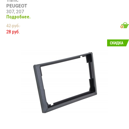
Traffic
PEUGEOT
307, 207
Подробнее.
CITROEN
C2, C3, Jumpy 07+
42 руб.
FIAT
28 руб.
Scudo 07+