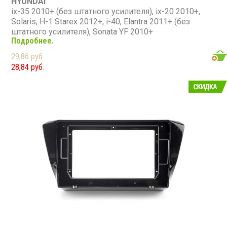
HYUNDAI
ix-35 2010+ (без штатного усилителя), ix-20 2010+,
Solaris, H-1 Starex 2012+, i-40, Elantra 2011+ (без
штатного усилителя), Sonata YF 2010+
Подробнее.
KIA
RIO 2011+, Sportage 2010+ (без штатного усилителя),
29,86 руб.
Ceed 2012+, Optima-3 2012+ (K-5) (без штатного
28,84 руб.
усилителя), Sorento-4 2013+ (без штатного усилителя