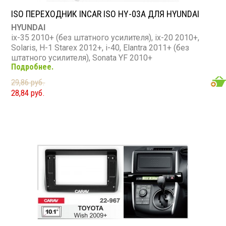
ISO ПЕРЕХОДНИК INCAR ISO HY-03A ДЛЯ HYUNDAI
HYUNDAI
ix-35 2010+ (без штатного усилителя), ix-20 2010+,
Solaris, H-1 Starex 2012+, i-40, Elantra 2011+ (без
штатного усилителя), Sonata YF 2010+
Подробнее.
KIA
RIO 2011+, Sportage 2010+ (без штатного усилителя),
29,86 руб.
Ceed 2012+, Optima-3 2012+ (K-5) (без штатного
28,84 руб.
усилителя), Sorento-4 2013+ (без штатного усилителя