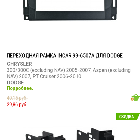
ПЕРЕХОДНАЯ РАМКА INCAR 99-6507A ДЛЯ DODGE
CHRYSLER
300/300C (excluding NAV) 2005-2007, Aspen (excluding
NAV) 2007, PT Cruiser 2006-2010
DODGE
Подробнее.
Caliber 2007-08, Charger 2006-07, Dakota 2005-07,
Durango 2004-07, Magnum (excluding nav) 2005-07, Ram
40,15 руб.
1500 2006-08, Ram 2500/3500 2006-09, Ram Chassis
29,86 руб.
Cab 2008-2010
JEEP
Commander (excluding NAV) 2006-07, Compass 2007-
08, Grand Cherokee (excluding NAV) 2005-07, Patriot
2007-08