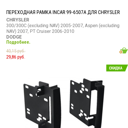
ПЕРЕХОДНАЯ РАМКА INCAR 99-6507A ДЛЯ CHRYSLER
CHRYSLER
300/300C (excluding NAV) 2005-2007, Aspen (excluding
NAV) 2007, PT Cruiser 2006-2010
DODGE
Подробнее.
Caliber 2007-08, Charger 2006-07, Dakota 2005-07,
Durango 2004-07, Magnum (excluding nav) 2005-07, Ram
40,15 руб.
1500 2006-08, Ram 2500/3500 2006-09, Ram Chassis
29,86 руб.
Cab 2008-2010
JEEP
Commander (excluding NAV) 2006-07, Compass 2007-
08, Grand Cherokee (excluding NAV) 2005-07, Patriot
2007-08