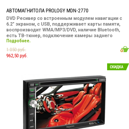
АВТОМАГНИТОЛА PROLOGY MDN-2770
DVD Ресивер со встроенным модулем навигации с
6.2" экраном, с USB, поддерживает карты памяти,
воспроизводит WMA/MP3/DVD, наличие Bluetooth,
есть ТВ-тюнер, подключение камеры заднего
Подробнее.
вида
Размер: 2 din Подсветка:
зеленая
CD/MP3: есть
DVD/Video: есть, 6.2" экран TV-тюнер: есть USB: есть
1 050 руб.
SD карта: есть AUX вход: нет Пульт: есть Bluetooth:
962,50 руб.
есть Съемная панель: нет RCA (линейные) выходы: 3
пары Мощность 55 Вт х 4