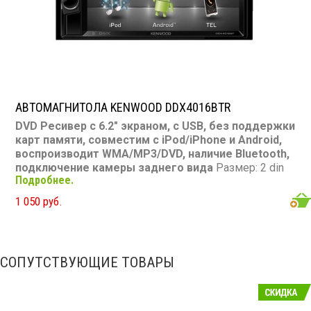
АВТОМАГНИТОЛА KENWOOD DDX4016BTR
DVD Ресивер с 6.2" экраном, с USB, без поддержки
карт памяти, совместим с iPod/iPhone и Android,
воспроизводит WMA/MP3/DVD, наличие Bluetooth,
подключение камеры заднего вида
Размер: 2 din
Подробнее.
Подсветка:
синяя
CD/MP3: есть DVD/Video: есть, 6.2"
экран TV-тюнер: нет USB: есть SD карта: нет AUX
1 050 руб.
вход: нет Пульт: нет Bluetooth: есть Съемная панель:
нет RCA (линейные) выходы: 3 пары Мощность 50 Вт
х 4
СОПУТСТВУЮЩИЕ ТОВАРЫ