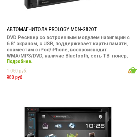
АВТОМАГНИТОЛА PROLOGY MDN-2820T
DVD Ресивер со встроенным модулем навигации с
6.8" экраном, с USB, поддерживает карты памяти,
совместим с iPod/iPhone, воспроизводит
WMA/MP3/DVD, наличие Bluetooth, есть ТВ-тюнер,
Подробнее.
подключение камеры заднего вида
Размер: 2 din
Подсветка:
зеленая
CD/MP3: есть DVD/Video: есть,
1 050 руб.
6.8" экран TV-тюнер: есть USB: есть SD карта: есть
980 руб.
AUX вход: нет Пульт: есть Bluetooth: есть Съемная
панель: нет RCA (линейные) выходы: 2 пары
Мощность 55 Вт х 4