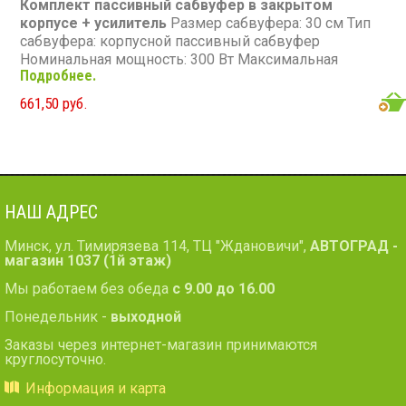
Комплект пассивный сабвуфер в закрытом
корпусе + усилитель
Размер сабвуфера: 30 см Тип
сабвуфера: корпусной пассивный сабвуфер
Номинальная мощность: 300 Вт Максимальная
Подробнее.
мощность: 1 300 Вт Диапазон частот: 20 - 125 Гц
Сопротивление: 4 Ом
661,50 руб.
НАШ АДРЕС
Минск, ул. Тимирязева 114, ТЦ "Ждановичи",
АВТОГРАД -
магазин 1037 (1й этаж)
Мы работаем без обеда
с 9.00 до 16.00
Понедельник -
выходной
Заказы через интернет-магазин принимаются
круглосуточно.
Информация и карта