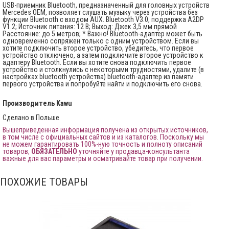
USB-приемник Bluetooth, предназначенный для головных устройств
Mercedes OEM, позволяет слушать музыку через устройства без
функции Bluetooth с входом AUX. Bluetooth V3.0, поддержка A2DP
V1.2; Источник питания: 12 В; Выход: Джек 3,5 мм прямой
Расстояние: до 5 метров; * Важно! Bluetooth-адаптер может быть
одновременно сопряжен только с одним устройством. Если вы
хотите подключить второе устройство, убедитесь, что первое
устройство отключено, а затем подключите второе устройство к
адаптеру Bluetooth. Если вы хотите снова подключить первое
устройство и столкнулись с некоторыми трудностями, удалите (в
настройках bluetooth устройства) bluetooth-адаптер из памяти
первого устройства и попробуйте найти и подключить его снова.
Производитель
Kawu
Сделано в Польше
Вышеприведенная информация получена из открытых источников,
в том числе с официальных сайтов и из каталогов. Поскольку мы
не можем гарантировать 100%-ную точность и полноту описаний
товаров,
ОБЯЗАТЕЛЬНО
уточняйте у продавца-консультанта
важные для вас параметры и осматривайте товар при получении.
ПОХОЖИЕ ТОВАРЫ