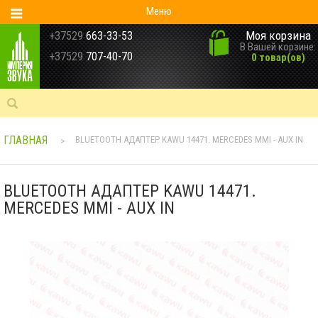
Меню
Моя корзина
+37529
663-33-53
В Вашей корзине:
+37529
707-40-70
0 товар(ов)
ГЛАВНАЯ
BLUETOOTH АДАПТЕР KAWU 14471. MERCEDES MMI - AUX IN
>
BLUETOOTH АДАПТЕР KAWU 14471.
MERCEDES MMI - AUX IN