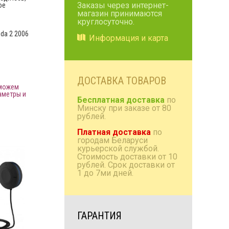
Заказы через интернет-
ое
магазин принимаются
Коробки/проставки/
круглосуточно.
полки
da 2 2006
Информация и карта
Антенны радио и TV
Домашняя акустика
Аксессуары
ДОСТАВКА ТОВАРОВ
 можем
аметры и
Бесплатная доставка
по
Минску при заказе от 80
рублей.
Платная доставка
по
городам Беларуси
курьерской службой.
Стоимость доставки от 10
рублей. Срок доставки от
1 до 7ми дней.
ГАРАНТИЯ