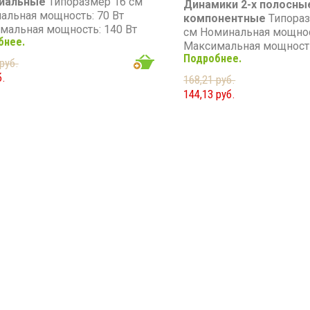
иальные
Типоразмер 16 см
Динамики 2-х полосны
альная мощность: 70 Вт
компонентные
Типораз
мальная мощность: 140 Вт
см Номинальная мощнос
бнее.
он частот: 70 - 20 000 Гц
Максимальная мощность
вительность: 92 дБ
Подробнее.
Диапазон частот: 65 - 20
руб.
тивление: 4 Ом
Чувствительность: 86 д
б.
168,21 руб.
Сопротивление: 4 Ом
144,13 руб.