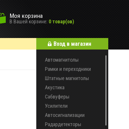
Моя корзина
В Вашей корзине:
0 товар(ов)
Вход в магазин
Автомагнитолы
Рамки и переходники
Штатные магнитолы
Акустика
Сабвуферы
Усилители
Автосигнализации
Радардетекторы