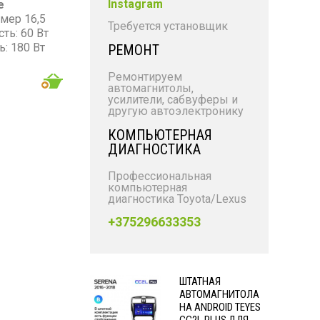
Instagram
е
мер 16,5
Требуется установщик
ть: 60 Вт
: 180 Вт
РЕМОНТ
 000 Гц
Б
Ремонтируем
автомагнитолы,
усилители, сабвуферы и
другую автоэлектронику
КОМПЬЮТЕРНАЯ
ДИАГНОСТИКА
Профессиональная
компьютерная
диагностика Toyota/Lexus
+375296633353
ШТАТНАЯ
АВТОМАГНИТОЛА
НА ANDROID TEYES