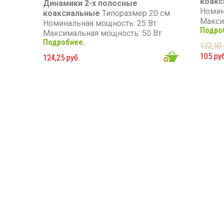
коакс
Динамики 2-х полосные
Номин
коаксиальные
Типоразмер 20 см
Макси
Номинальная мощность: 25 Вт
Подро
Диапаз
Максимальная мощность: 50 Вт
Чувст
Подробнее.
Диапазон частот: 60 - 18 000 Гц
122,50 
Сопро
Чувствительность: 91 дБ
105 ру
124,25 руб.
Сопротивление: 4 Ом