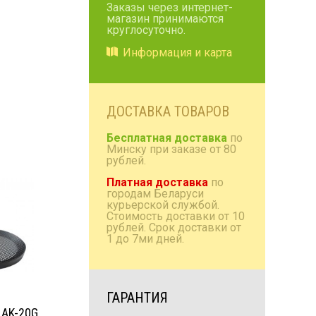
Заказы через интернет-
магазин принимаются
Коробки/проставки/
круглосуточно.
полки
Информация и карта
Антенны радио и TV
Домашняя акустика
Аксессуары
ДОСТАВКА ТОВАРОВ
Бесплатная доставка
по
Минску при заказе от 80
рублей.
Платная доставка
по
городам Беларуси
курьерской службой.
Стоимость доставки от 10
рублей. Срок доставки от
1 до 7ми дней.
ГАРАНТИЯ
AK-20G